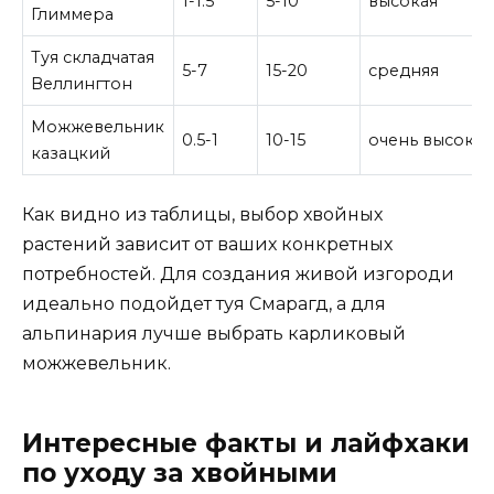
1-1.5
5-10
высокая
Глиммера
Туя складчатая
5-7
15-20
средняя
Веллингтон
Можжевельник
0.5-1
10-15
очень высокая
казацкий
Как видно из таблицы, выбор хвойных
растений зависит от ваших конкретных
потребностей. Для создания живой изгороди
идеально подойдет туя Смарагд, а для
альпинария лучше выбрать карликовый
можжевельник.
Интересные факты и лайфхаки
по уходу за хвойными