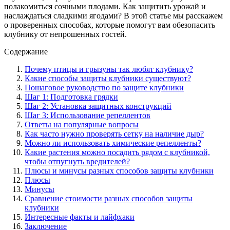
полакомиться сочными плодами. Как защитить урожай и
наслаждаться сладкими ягодами? В этой статье мы расскажем
о проверенных способах, которые помогут вам обезопасить
клубнику от непрошенных гостей.
Содержание
Почему птицы и грызуны так любят клубнику?
Какие способы защиты клубники существуют?
Пошаговое руководство по защите клубники
Шаг 1: Подготовка грядки
Шаг 2: Установка защитных конструкций
Шаг 3: Использование репеллентов
Ответы на популярные вопросы
Как часто нужно проверять сетку на наличие дыр?
Можно ли использовать химические репелленты?
Какие растения можно посадить рядом с клубникой,
чтобы отпугнуть вредителей?
Плюсы и минусы разных способов защиты клубники
Плюсы
Минусы
Сравнение стоимости разных способов защиты
клубники
Интересные факты и лайфхаки
Заключение