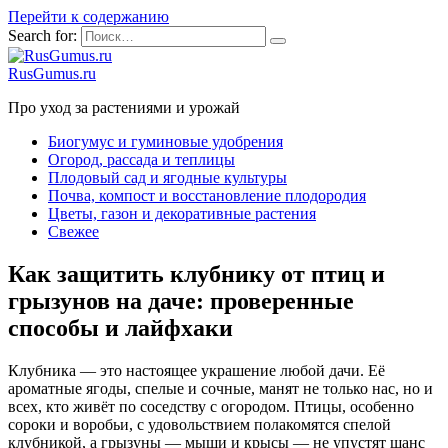
Перейти к содержанию
Search for:
RusGumus.ru
Про уход за растениями и урожай
Биогумус и гуминовые удобрения
Огород, рассада и теплицы
Плодовый сад и ягодные культуры
Почва, компост и восстановление плодородия
Цветы, газон и декоративные растения
Свежее
Как защитить клубнику от птиц и
грызунов на даче: проверенные
способы и лайфхаки
Клубника — это настоящее украшение любой дачи. Её
ароматные ягоды, спелые и сочные, манят не только нас, но и
всех, кто живёт по соседству с огородом. Птицы, особенно
сороки и воробьи, с удовольствием полакомятся спелой
клубникой, а грызуны — мыши и крысы — не упустят шанс