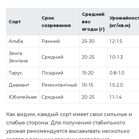
Средний
Срок
Урожайнос
Сорт
вес
созревания
(кг/кв.м)
ягоды (г)
Альба
Ранний
25-30
1.2-1.5
Зенга
Средний
20-25
1.0-1.3
Зенгана
Тарус
Поздний
15-20
0.8-1.0
Диамант
Ремонтантный
10-15
1.5-2.0
Юбилейная
Средний
20-25
1.1-1.4
Как видим, каждый сорт имеет свои сильные и
слабые стороны. Для получения стабильного
урожая рекомендуется высаживать несколько