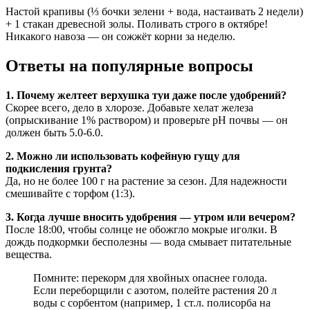
Настой крапивы (⅓ бочки зелени + вода, настаивать 2 недели)
+ 1 стакан древесной золы. Поливать строго в октябре!
Никакого навоза — он сожжёт корни за неделю.
Ответы на популярные вопросы
1. Почему желтеет верхушка туи даже после удобрений?
Скорее всего, дело в хлорозе. Добавьте хелат железа
(опрыскивание 1% раствором) и проверьте pH почвы — он
должен быть 5.0-6.0.
2. Можно ли использовать кофейную гущу для
подкисления грунта?
Да, но не более 100 г на растение за сезон. Для надежности
смешивайте с торфом (1:3).
3. Когда лучше вносить удобрения — утром или вечером?
После 18:00, чтобы солнце не обожгло мокрые иголки. В
дождь подкормки бесполезны — вода смывает питательные
вещества.
Помните: перекорм для хвойных опаснее голода.
Если переборщили с азотом, полейте растения 20 л
воды с сорбентом (например, 1 ст.л. полисорба на