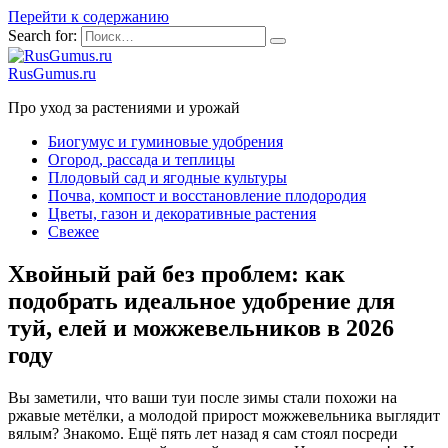
Перейти к содержанию
Search for:
RusGumus.ru
Про уход за растениями и урожай
Биогумус и гуминовые удобрения
Огород, рассада и теплицы
Плодовый сад и ягодные культуры
Почва, компост и восстановление плодородия
Цветы, газон и декоративные растения
Свежее
Хвойный рай без проблем: как
подобрать идеальное удобрение для
туй, елей и можжевельников в 2026
году
Вы заметили, что ваши туи после зимы стали похожи на
ржавые метёлки, а молодой прирост можжевельника выглядит
вялым? Знакомо. Ещё пять лет назад я сам стоял посреди