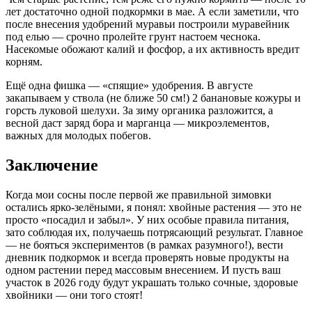
лет достаточно одной подкормки в мае. А если заметили, что
после внесения удобрений муравьи построили муравейник
под елью — срочно пролейте грунт настоем чеснока.
Насекомые обожают калий и фосфор, а их активность вредит
корням.
Ещё одна фишка — «спящие» удобрения. В августе
закапываем у ствола (не ближе 50 см!) 2 банановые кожуры и
горсть луковой шелухи. За зиму органика разложится, а
весной даст заряд бора и марганца — микроэлементов,
важных для молодых побегов.
Заключение
Когда мои сосны после первой же правильной зимовки
остались ярко-зелёными, я понял: хвойные растения — это не
просто «посадил и забыл». У них особые правила питания,
зато соблюдая их, получаешь потрясающий результат. Главное
— не бояться экспериментов (в рамках разумного!), вести
дневник подкормок и всегда проверять новые продукты на
одном растении перед массовым внесением. И пусть ваш
участок в 2026 году будут украшать только сочные, здоровые
хвойники — они того стоят!