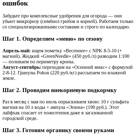
ошибок
Забудьте про комплексные удобрения для огорода — они
убьют микроризу (симбиоз грибов и корней). Работаем только
со специализированными составами и строго по календарю.
Шаг 1. Определяем «меню» по сезону
Апрель-май:
ищем пометку «Весеннее» с NPK 8-5-10 (+
магний). Жидкий «GreenNeedle» (450 руб./л) разводим 1:100
— поливаем по периметру кроны.
Август-сентябрь:
переходим на «Осенний микс» с формулой
2-8-12. Гранулы Pokon (220 руб./кг) рассыпаем по влажной
земле.
Шаг 2. Проводим внекорневую подкормку
Раз в месяц с мая по июль опрыскиваем хвою: 10 г сульфата
магния на 10 л воды + ампула «Эпина» (190 руб.). Этот
лайфхак спасает от пожелтения даже в загазованной
городской среде.
Шаг 3. Готовим органику своими руками