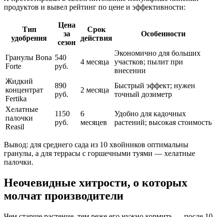
продуктов и вывел рейтинг по цене и эффективности:
Цена
Тип
Срок
за
Особенности
удобрения
действия
сезон
Экономично для больших
Гранулы Bona
540
4 месяца
участков; пылит при
Forte
руб.
внесении
Жидкий
890
Быстрый эффект; нужен
концентрат
2 месяца
руб.
точный дозиметр
Fertika
Хелатные
1150
6
Удобно для кадочных
палочки
руб.
месяцев
растений; высокая стоимость
Reasil
Вывод: для среднего сада из 10 хвойников оптимальны
гранулы, а для террасы с горшечными туями — хелатные
палочки.
Неочевидные хитрости, о которых
молчат производители
Чем старше растение, тем реже его нужно кормить — после 10