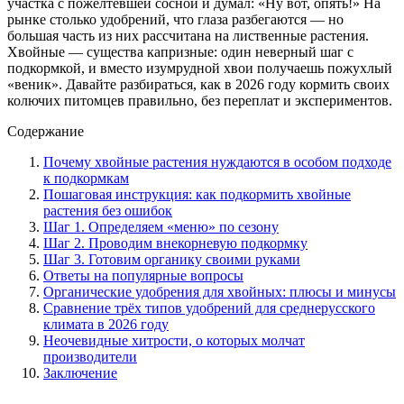
участка с пожелтевшей сосной и думал: «Ну вот, опять!» На
рынке столько удобрений, что глаза разбегаются — но
большая часть из них рассчитана на лиственные растения.
Хвойные — существа капризные: один неверный шаг с
подкормкой, и вместо изумрудной хвои получаешь пожухлый
«веник». Давайте разбираться, как в 2026 году кормить своих
колючих питомцев правильно, без переплат и экспериментов.
Содержание
Почему хвойные растения нуждаются в особом подходе
к подкормкам
Пошаговая инструкция: как подкормить хвойные
растения без ошибок
Шаг 1. Определяем «меню» по сезону
Шаг 2. Проводим внекорневую подкормку
Шаг 3. Готовим органику своими руками
Ответы на популярные вопросы
Органические удобрения для хвойных: плюсы и минусы
Сравнение трёх типов удобрений для среднерусского
климата в 2026 году
Неочевидные хитрости, о которых молчат
производители
Заключение