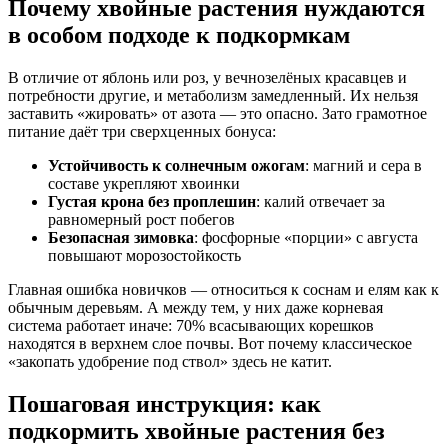
Почему хвойные растения нуждаются
в особом подходе к подкормкам
В отличие от яблонь или роз, у вечнозелёных красавцев и
потребности другие, и метаболизм замедленный. Их нельзя
заставить «жировать» от азота — это опасно. Зато грамотное
питание даёт три сверхценных бонуса:
Устойчивость к солнечным ожогам
: магний и сера в
составе укрепляют хвоинки
Густая крона без проплешин
: калий отвечает за
равномерный рост побегов
Безопасная зимовка
: фосфорные «порции» с августа
повышают морозостойкость
Главная ошибка новичков — относиться к соснам и елям как к
обычным деревьям. А между тем, у них даже корневая
система работает иначе: 70% всасывающих корешков
находятся в верхнем слое почвы. Вот почему классическое
«закопать удобрение под ствол» здесь не катит.
Пошаговая инструкция: как
подкормить хвойные растения без