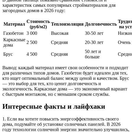
характеристик самых популярных стройматериалов для
загородных домов в 2026 году:
Стоимость
Трудо
Материал
Теплоизоляция
Долговечность
(руб/м2)
на ус
Газобетон
3 000
Высокая
30-50 лет
Низки
Каркасные
2 500
Средняя
20-30 лет
Очень 
дома
50 лет и
Брус
4 500
Средняя
Средн
больше
Вывод: каждый материал имеет свои особенности и подходит
для различных типов домов. Газобетон будет идеален для тех,
кто ищет оптимальный баланс между ценой и качеством. Брус
— это выбор для тех, кто ценит долговечность и
экологичность. Каркасные дома — это экономичный вариант
с быстрым монтажом, но с меньшим сроком службы.
Интересные факты и лайфхаки
1. Если вы хотите повысить энергоэффективность своего
дома, подумайте об установке солнечных панелей. В 2026
году технологии солнечной энергии значительно улучшились,