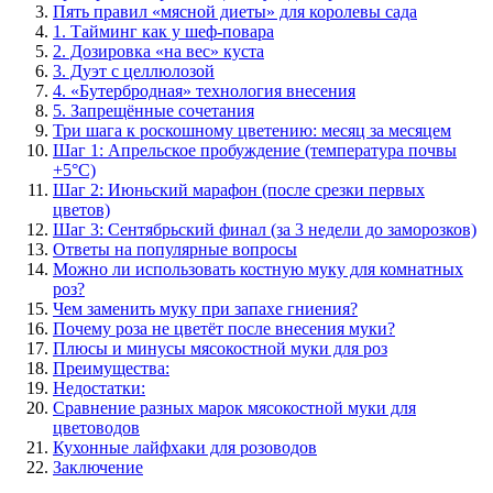
Пять правил «мясной диеты» для королевы сада
1. Тайминг как у шеф-повара
2. Дозировка «на вес» куста
3. Дуэт с целлюлозой
4. «Бутербродная» технология внесения
5. Запрещённые сочетания
Три шага к роскошному цветению: месяц за месяцем
Шаг 1: Апрельское пробуждение (температура почвы
+5°C)
Шаг 2: Июньский марафон (после срезки первых
цветов)
Шаг 3: Сентябрьский финал (за 3 недели до заморозков)
Ответы на популярные вопросы
Можно ли использовать костную муку для комнатных
роз?
Чем заменить муку при запахе гниения?
Почему роза не цветёт после внесения муки?
Плюсы и минусы мясокостной муки для роз
Преимущества:
Недостатки:
Сравнение разных марок мясокостной муки для
цветоводов
Кухонные лайфхаки для розоводов
Заключение