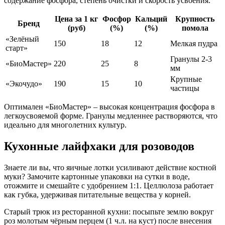
содержание фосфора, степень очистки и скорость усвоения.
Цена за 1 кг
Фосфор
Кальций
Крупность
Бренд
(руб)
(%)
(%)
помола
«Зелёный
150
18
12
Мелкая пудра
старт»
Гранулы 2-3
«БиоМастер»
220
25
8
мм
Крупные
«Экочудо»
190
​15
10
частицы
Оптимален «БиоМастер» – высокая концентрация фосфора в
легкоусвояемой форме. Гранулы медленнее растворяются, что
идеально для многолетних культур.
Кухонные лайфхаки для розоводов
Знаете ли вы, что яичные лотки усиливают действие костной
муки? Замочите картонные упаковки на сутки в воде,
отожмите и смешайте с удобрением 1:1. Целлюлоза работает
как губка, удерживая питательные вещества у корней.
Старый трюк из ресторанной кухни: посыпьте землю вокруг
роз молотым чёрным перцем (1 ч.л. на куст) после внесения