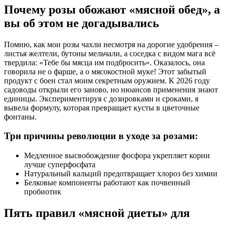
Почему розы обожают «мясной обед», а
вы об этом не догадывались
Помню, как мои розы чахли несмотря на дорогие удобрения –
листья желтели, бутоны мельчали, а соседка с видом мага всё
твердила: «Тебе бы мясца им подбросить». Оказалось, она
говорила не о фарше, а о мясокостной муке! Этот забытый
продукт с боен стал моим секретным оружием. К 2026 году
садоводы открыли его заново, но нюансов применения знают
единицы. Экспериментируя с дозировками и сроками, я
вывела формулу, которая превращает кусты в цветочные
фонтаны.
Три причины революции в уходе за розами:
Медленное высвобождение фосфора укрепляет корни
лучше суперфосфата
Натуральный кальций предотвращает хлороз без химии
Белковые компоненты работают как почвенный
пробиотик
Пять правил «мясной диеты» для