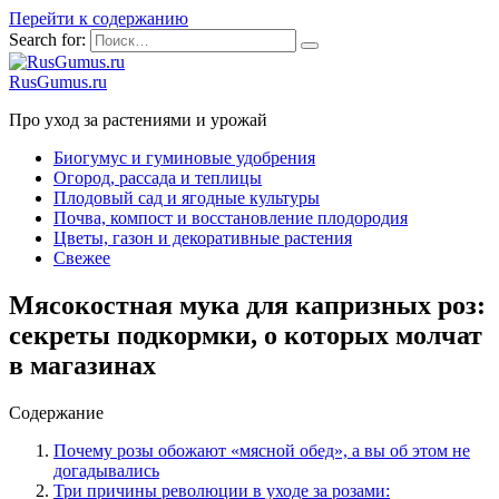
Перейти к содержанию
Search for:
RusGumus.ru
Про уход за растениями и урожай
Биогумус и гуминовые удобрения
Огород, рассада и теплицы
Плодовый сад и ягодные культуры
Почва, компост и восстановление плодородия
Цветы, газон и декоративные растения
Свежее
Мясокостная мука для капризных роз:
секреты подкормки, о которых молчат
в магазинах
Содержание
Почему розы обожают «мясной обед», а вы об этом не
догадывались
Три причины революции в уходе за розами: