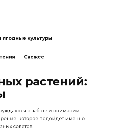
и ягодные культуры
стения
Свежее
ных растений:
ы
нуждаются в заботе и внимании.
брение, которое подойдет именно
зных советов.