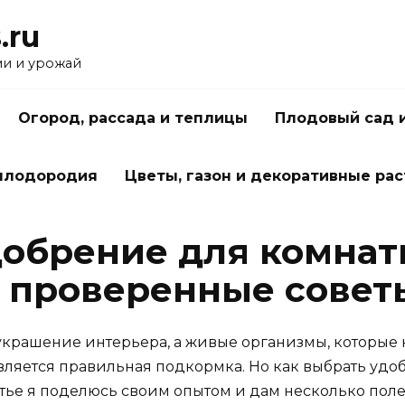
.ru
ми и урожай
Огород, рассада и теплицы
Плодовый сад 
 плодородия
Цветы, газон и декоративные ра
добрение для комнат
 проверенные совет
украшение интерьера, а живые организмы, которые 
вляется правильная подкормка. Но как выбрать удо
тье я поделюсь своим опытом и дам несколько поле