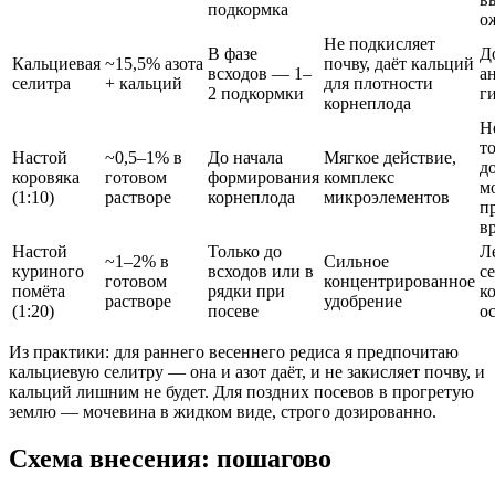
подкормка
о
Не подкисляет
В фазе
Д
Кальциевая
~15,5% азота
почву, даёт кальций
всходов — 1–
а
селитра
+ кальций
для плотности
2 подкормки
г
корнеплода
Н
т
Настой
~0,5–1% в
До начала
Мягкое действие,
д
коровяка
готовом
формирования
комплекс
м
(1:10)
растворе
корнеплода
микроэлементов
п
в
Настой
Только до
Л
~1–2% в
Сильное
куриного
всходов или в
с
готовом
концентрированное
помёта
рядки при
к
растворе
удобрение
(1:20)
посеве
о
Из практики: для раннего весеннего редиса я предпочитаю
кальциевую селитру — она и азот даёт, и не закисляет почву, и
кальций лишним не будет. Для поздних посевов в прогретую
землю — мочевина в жидком виде, строго дозированно.
Схема внесения: пошагово