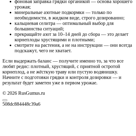
фоновая заправка грядки органикой — основа хорошего
урожая;
минеральные азотные подкормки — только по
необходимости, в жидком виде, строго дозированно;
кальциевая селитра — оптимальный выбор для
большинства ситуаций;
прекращайте азот за 10–14 дней до сбора — это делает
корнеплоды хрустящими и плотными;
смотрите на растения, а не на инструкции — они всегда
подскажут, чего не хватает.
Если выдержать баланс — получите именно то, за что все
любят редис: плотный, хрустящий, с приятной остротой
корнеплод, а не жёсткую траву или пустую водянишку.
Начните с подготовки грядки и контроля дозировки — и
результат будет заметен уже в первом урожае.
© 2026 RusGumus.ru
508dc884448c39a6