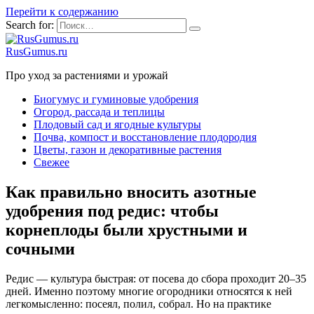
Перейти к содержанию
Search for:
RusGumus.ru
Про уход за растениями и урожай
Биогумус и гуминовые удобрения
Огород, рассада и теплицы
Плодовый сад и ягодные культуры
Почва, компост и восстановление плодородия
Цветы, газон и декоративные растения
Свежее
Как правильно вносить азотные
удобрения под редис: чтобы
корнеплоды были хрустными и
сочными
Редис — культура быстрая: от посева до сбора проходит 20–35
дней. Именно поэтому многие огородники относятся к ней
легкомысленно: посеял, полил, собрал. Но на практике