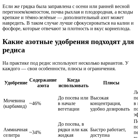
Если же грядка была заправлена с осени или ранней весной
перегноем/компостом, почва рыхлая и плодородная, а всходы
крепкие и тёмно-зелёные — дополнительный азот может
навредить. В таком случае лучше сфокусироваться на калии и
фосфоре, которые отвечают за плотность и вкус корнеплода.
Какие азотные удобрения подходят для
редиса
На практике под редис используют несколько вариантов. У
каждого — свои особенности, плюсы и ограничения.
Содержание
Когда
Удобрение
Плюсы
азота
использовать
Л
До посева или
Высокая
п
Мочевина
~46%
в начале
концентрация,
в
(карбамид)
вегетации
удобно дозировать
п
э
П
До посева, в
п
Аммиачная
рядки или как
Быстро работает,
~34%
п
селитра
жидкая
доступна
в