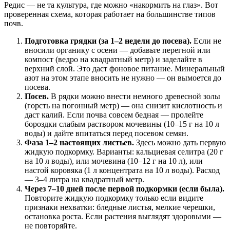
Редис — не та культура, где можно «накормить на глаз». Вот
проверенная схема, которая работает на большинстве типов
почв.
Подготовка грядки (за 1–2 недели до посева).
Если не
вносили органику с осени — добавьте перегной или
компост (ведро на квадратный метр) и заделайте в
верхний слой. Это даст фоновое питание. Минеральный
азот на этом этапе вносить не нужно — он вымоется до
посева.
Посев.
В рядки можно внести немного древесной золы
(горсть на погонный метр) — она снизит кислотность и
даст калий. Если почва совсем бедная — пролейте
бороздки слабым раствором мочевины (10–15 г на 10 л
воды) и дайте впитаться перед посевом семян.
Фаза 1–2 настоящих листьев.
Здесь можно дать первую
жидкую подкормку. Варианты: кальциевая селитра (20 г
на 10 л воды), или мочевина (10–12 г на 10 л), или
настой коровяка (1 л концентрата на 10 л воды). Расход
— 3–4 литра на квадратный метр.
Через 7–10 дней после первой подкормки (если была).
Повторите жидкую подкормку только если видите
признаки нехватки: бледные листья, мелкие черешки,
остановка роста. Если растения выглядят здоровыми —
не повторяйте.