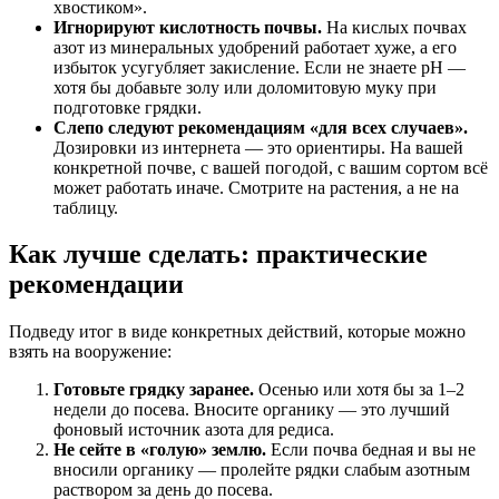
хвостиком».
Игнорируют кислотность почвы.
На кислых почвах
азот из минеральных удобрений работает хуже, а его
избыток усугубляет закисление. Если не знаете pH —
хотя бы добавьте золу или доломитовую муку при
подготовке грядки.
Слепо следуют рекомендациям «для всех случаев».
Дозировки из интернета — это ориентиры. На вашей
конкретной почве, с вашей погодой, с вашим сортом всё
может работать иначе. Смотрите на растения, а не на
таблицу.
Как лучше сделать: практические
рекомендации
Подведу итог в виде конкретных действий, которые можно
взять на вооружение:
Готовьте грядку заранее.
Осенью или хотя бы за 1–2
недели до посева. Вносите органику — это лучший
фоновый источник азота для редиса.
Не сейте в «голую» землю.
Если почва бедная и вы не
вносили органику — пролейте рядки слабым азотным
раствором за день до посева.