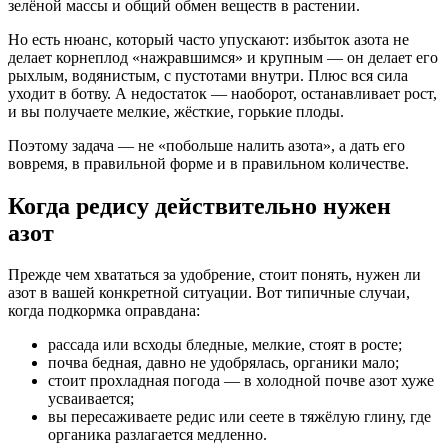
зелёной массы и общий обмен веществ в растении.
Но есть нюанс, который часто упускают: избыток азота не
делает корнеплод «нажравшимся» и крупным — он делает его
рыхлым, водянистым, с пустотами внутри. Плюс вся сила
уходит в ботву. А недостаток — наоборот, останавливает рост,
и вы получаете мелкие, жёсткие, горькие плоды.
Поэтому задача — не «побольше налить азота», а дать его
вовремя, в правильной форме и в правильном количестве.
Когда редису действительно нужен
азот
Прежде чем хвататься за удобрение, стоит понять, нужен ли
азот в вашей конкретной ситуации. Вот типичные случаи,
когда подкормка оправдана:
рассада или всходы бледные, мелкие, стоят в росте;
почва бедная, давно не удобрялась, органики мало;
стоит прохладная погода — в холодной почве азот хуже
усваивается;
вы пересаживаете редис или сеете в тяжёлую глину, где
органика разлагается медленно.