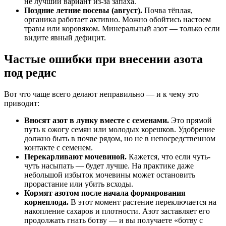
не лучший вариант из-за запаха.
Поздние летние посевы (август).
Почва тёплая,
органика работает активно. Можно обойтись настоем
травы или коровяком. Минеральный азот — только если
видите явный дефицит.
Частые ошибки при внесении азота
под редис
Вот что чаще всего делают неправильно — и к чему это
приводит:
Вносят азот в лунку вместе с семенами.
Это прямой
путь к ожогу семян или молодых корешков. Удобрение
должно быть в почве рядом, но не в непосредственном
контакте с семенем.
Перекарливают мочевиной.
Кажется, что если чуть-
чуть насыпать — будет лучше. На практике даже
небольшой избыток мочевины может остановить
прорастание или убить всходы.
Кормят азотом после начала формирования
корнеплода.
В этот момент растение переключается на
накопление сахаров и плотности. Азот заставляет его
продолжать гнать ботву — и вы получаете «ботву с