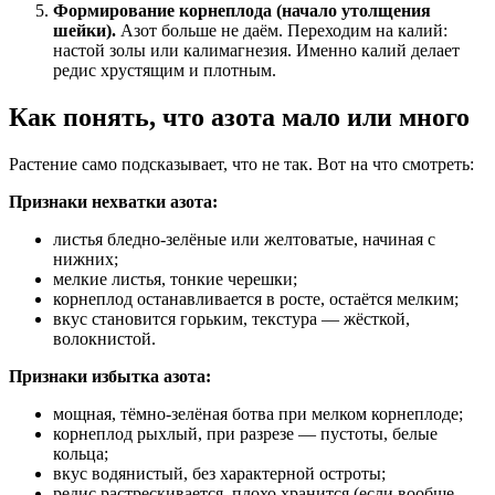
Формирование корнеплода (начало утолщения
шейки).
Азот больше не даём. Переходим на калий:
настой золы или калимагнезия. Именно калий делает
редис хрустящим и плотным.
Как понять, что азота мало или много
Растение само подсказывает, что не так. Вот на что смотреть:
Признаки нехватки азота:
листья бледно-зелёные или желтоватые, начиная с
нижних;
мелкие листья, тонкие черешки;
корнеплод останавливается в росте, остаётся мелким;
вкус становится горьким, текстура — жёсткой,
волокнистой.
Признаки избытка азота:
мощная, тёмно-зелёная ботва при мелком корнеплоде;
корнеплод рыхлый, при разрезе — пустоты, белые
кольца;
вкус водянистый, без характерной остроты;
редис растрескивается, плохо хранится (если вообще