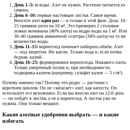
День 1–5:
всходы. Азот не нужен. Растение питается из
семени.
День 6–10:
первые настоящие листья. Самое время.
Вносите азот
один раз
— и только в этой фазе. Доза: 10–
15 граммов азота на 10 м². Это примерно 2 столовые
ложки мочевины (46% азота) на ведро воды на 1 м². Или
30–40 граммов аммиачной селитры (34% азота) на то же
количество воды.
День 11–15:
корнеплод начинает набирать объём. Азот
— под запретом. Ни капли. Только вода и, если почва
бедная, калий.
День 16–25:
формирование корнеплода. Никакого азота.
Только умеренный полив и, при необходимости,
подкормка калием (например, сульфат калия — 5 г/м²).
Почему именно так? Потому что редис — растение с
коротким циклом. Он не «запасает» азот, как капуста. Он
использует его мгновенно. Если вы внесли азот на 12-й день
— он пойдёт в листья, а не в корнеплод. А листья уже не
нужны. Они только мешают.
Какие азотные удобрения выбрать — и какие
избегать