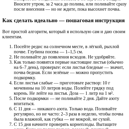
Вносите утром, за 2 часа до полива, или поливайте сразу
после внесения — но не ждите, пока высохнет почва.
Как сделать идеально — пошаговая инструкция
Вот простой алгоритм, который я использую сам и даю своим
клиентам.
Посейте редис на солнечном месте, в лёгкой, рыхлой
почве. Глубина посева — 1–1,5 см.
Не поливайте до появления всходов. Не удобряйте.
Как только появятся первые настоящие листья (обычно
на 6–7 день), проверьте: если листья бледные — значит,
почва бедная. Если зелёные — можно пропустить
подкормку.
Если листья слабые — приготовьте раствор: 10 г
мочевины на 10 литров воды. Полейте грядку под
корень. Не лейте на листья. Доза — 1 литр на 1 м².
После подкормки — не поливайте 2 дня. Дайте азоту
впитаться.
С 11 дня — никакого азота. Только вода. Поливайте
регулярно, но не часто: 2–3 раза в неделю, чтобы почва
была влажной, как губка — не мокрой, не сухой.
С 15 дня начните проверять корнеплоды. Вытащите