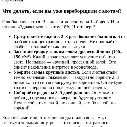
Что делать, если вы уже переборщили с азотом?
Ошибки случаются. Вы внесли мочевину на 12-й день. Или
полили «Здравенью» с азотом 18%. Что теперь?
Сразу полейте водой в 2–3 раза больше обычного.
Это
разбавит концентрацию азота в почве. Не поливайте
слабо — поливайте как после засухи.
Засыпьте грядку тонким слоем древесной золы (100–
150 г/м²).
Калий в золе подавляет усвоение избытка
азота. Не пылью — крупной, просеянной золой. Это
снизит накопление нитратов в корнеплоде.
Уберите самые крупные листья.
Если листья стали
тёмно-зелёными, тяжёлыми — аккуратно сорвите 2–3
нижних. Это снизит нагрузку на корнеплод. Он не будет
тратить энергию на поддержку лишней зелени.
Собирайте редис на 3–5 дней раньше.
Он может не
дойти до идеального размера, но будет хрустящим.
Лучше собрать мелкий, но сочный, чем большой, но
горький.
Если вы заметили, что корнеплоды стали светлыми, с
жёлтыми кольцами внутри — это признак нитратного