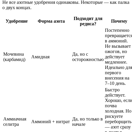
Не все азотные удобрения одинаковы. Некоторые — как палка
о двух концах.
Подходит для
Удобрение
Форма азота
Почему
редиса?
Постепенно
превращаетс
в аммоний.
Не вызывает
ожогов, но
Мочевина
Да, но с
Амидная
действует
(карбамид)
осторожностью
медленнее.
Идеально дл
первого
внесения на
7–10 день.
Быстро
действует.
Хорошо, есл
почва
холодная. Но
рискуете
Аммиачная
Да, но только в
Аммоний + нитрат
переборщить
селитра
начале
— азот сразу