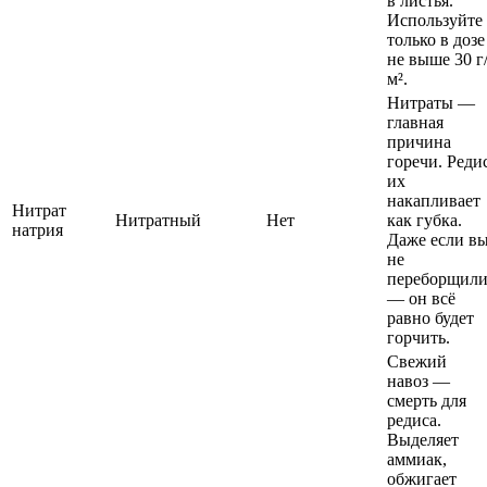
в листья.
Используйте
только в дозе
не выше 30 г
м².
Нитраты —
главная
причина
горечи. Реди
их
накапливает
Нитрат
Нитратный
Нет
как губка.
натрия
Даже если в
не
переборщил
— он всё
равно будет
горчить.
Свежий
навоз —
смерть для
редиса.
Выделяет
аммиак,
обжигает