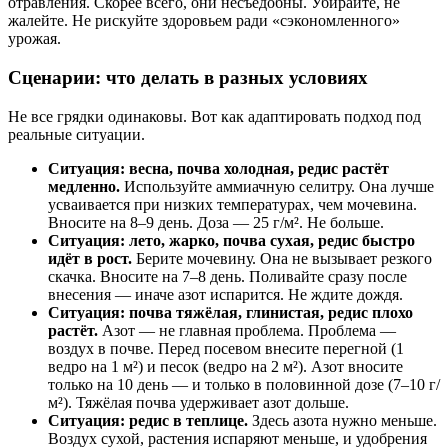
отравления. Скорее всего, они несъедобны. Убирайте, не
жалейте. Не рискуйте здоровьем ради «сэкономленного»
урожая.
Сценарии: что делать в разных условиях
Не все грядки одинаковы. Вот как адаптировать подход под
реальные ситуации.
Ситуация: весна, почва холодная, редис растёт
медленно.
Используйте аммиачную селитру. Она лучше
усваивается при низких температурах, чем мочевина.
Вносите на 8–9 день. Доза — 25 г/м². Не больше.
Ситуация: лето, жарко, почва сухая, редис быстро
идёт в рост.
Берите мочевину. Она не вызывает резкого
скачка. Вносите на 7–8 день. Поливайте сразу после
внесения — иначе азот испарится. Не ждите дождя.
Ситуация: почва тяжёлая, глинистая, редис плохо
растёт.
Азот — не главная проблема. Проблема —
воздух в почве. Перед посевом внесите перегной (1
ведро на 1 м²) и песок (ведро на 2 м²). Азот вносите
только на 10 день — и только в половинной дозе (7–10 г/
м²). Тяжёлая почва удерживает азот дольше.
Ситуация: редис в теплице.
Здесь азота нужно меньше.
Воздух сухой, растения испаряют меньше, и удобрения