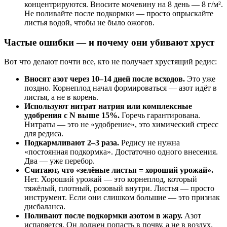
концентрируются. Вносите мочевину на 8 день — 8 г/м².
Не поливайте после подкормки — просто опрыскайте
листья водой, чтобы не было ожогов.
Частые ошибки — и почему они убивают хруст
Вот что делают почти все, кто не получает хрустящий редис:
Вносят азот через 10–14 дней после всходов.
Это уже
поздно. Корнеплод начал формироваться — азот идёт в
листья, а не в корень.
Используют нитрат натрия или комплексные
удобрения с N выше 15%.
Горечь гарантирована.
Нитраты — это не «удобрение», это химический стресс
для редиса.
Подкармливают 2–3 раза.
Редису не нужна
«постоянная подкормка». Достаточно одного внесения.
Два — уже перебор.
Считают, что «зелёные листья = хороший урожай».
Нет. Хороший урожай — это корнеплод, который
тяжёлый, плотный, розовый внутри. Листья — просто
инструмент. Если они слишком большие — это признак
дисбаланса.
Поливают после подкормки азотом в жару.
Азот
испаряется. Он должен попасть в почву, а не в воздух.