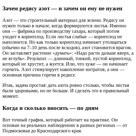
Зачем редису азот — и зачем он ему не нужен
Азот — это строительный материал для зелени. Редису он
нужен только в начале, когда формируются листья. Именно
они — фабрика по производству сахара, который потом
уходит в корнеплод. Если листья слабые — корнеплод не
наполнится. Но как только корнеплод начинает утолщаться
(обычно на 7–10 день после всходов), азот становится врагом.
Он заставляет растение «думать»: «Надо расти дальше вверх, а
не вглубь». Результат — длинный, тонкий, пустой корнеплод,
который не хрустит, а жуется. Или, что хуже — он начинает
горчить. Азот стимулирует накопление нитратов, а они —
основная причина горечи в редисе.
Итак, задача простая: дать азота ровно столько, чтобы листья
были здоровыми, но не больше. И сделать это в правильный
момент.
Когда и сколько вносить — по дням
Вот точный график, который работает на практике. Он
основан на реальных наблюдениях в разных регионах — от
Подмосковья до Краснодарского края.