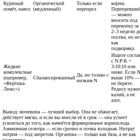
Куриный
Органический
Только если
корни.
помёт, навоз
(медленный)
перепрел
Перепревши
— можно
вносить под
перекопку за
2–3 недели д
посева, но не
как
подкормку.
Ищите соста
с N:P:K =
Жидкие
3:10:10 или
комплексные
ниже. Если 
Да, но только с
(например,
Сбалансированный
выше 10% —
низким N
«Фертика-
не берите.
Люкс»)
Редису нуже
калий, а не
азот.
Вывод: мочевина — лучший выбор. Она не обжигает,
действует мягко, и если вы внесли её в срок — она успеет
усвоиться до того, как начнётся формирование корнеплода.
Аммиачная селитра — если срочно и почва холодная. Нитрат
натрия — под запретом. Органика — только как база, а не как
подкормка.