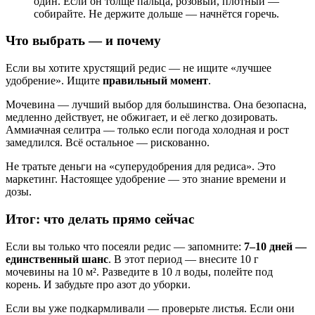
один. Если он толще пальца, розовый, плотный —
собирайте. Не держите дольше — начнётся горечь.
Что выбрать — и почему
Если вы хотите хрустящий редис — не ищите «лучшее
удобрение». Ищите
правильный момент
.
Мочевина — лучший выбор для большинства. Она безопасна,
медленно действует, не обжигает, и её легко дозировать.
Аммиачная селитра — только если погода холодная и рост
замедлился. Всё остальное — рискованно.
Не тратьте деньги на «суперудобрения для редиса». Это
маркетинг. Настоящее удобрение — это знание времени и
дозы.
Итог: что делать прямо сейчас
Если вы только что посеяли редис — запомните:
7–10 дней —
единственный шанс
. В этот период — внесите 10 г
мочевины на 10 м². Разведите в 10 л воды, полейте под
корень. И забудьте про азот до уборки.
Если вы уже подкармливали — проверьте листья. Если они