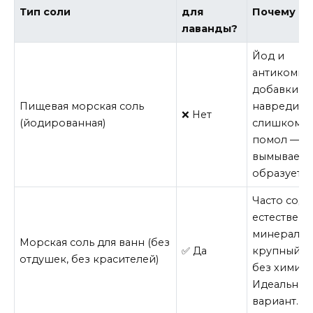
Тип соли
для
Почему
лаванды?
Йод и
антикомпл
добавки м
Пищевая морская соль
навредить.
❌ Нет
(йодированная)
слишком м
помол — б
вымываетс
образует к
Часто сод
естествен
минералы,
Морская соль для ванн (без
✅ Да
крупный п
отдушек, без красителей)
без химии.
Идеальны
вариант.