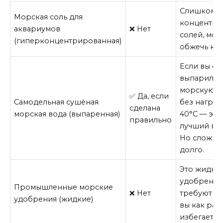
Слишком в
Морская соль для
концентра
аквариумов
❌ Нет
солей, мож
(гиперконцентрированная)
обжечь ко
Если вы са
выпарили
морскую в
✅ Да, если
Самодельная сушёная
без нагре
сделана
морская вода (выпаренная)
40°C — это
правильно
лучший вар
Но сложно
долго.
Это жидки
удобрения
Промышленные морские
❌ Нет
требуют по
удобрения (жидкие)
вы как раз
избегаете 