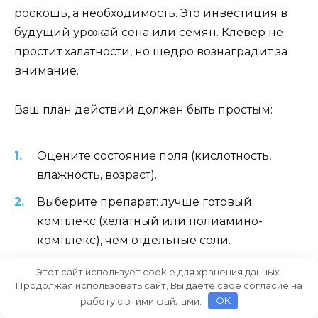
роскошь, а необходимость. Это инвестиция в
будущий урожай сена или семян. Клевер не
простит халатности, но щедро вознаградит за
внимание.
Ваш план действий должен быть простым:
Оцените состояние поля (кислотность,
влажность, возраст).
Выберите препарат: лучше готовый
комплекс (хелатный или полиамино-
комплекс), чем отдельные соли.
Подготовьте воду и проверьте
Этот сайт использует cookie для хранения данных.
Продолжая использовать сайт, Вы даете свое согласие на
совместимость компонентов.
работу с этими файлами.
OK
Проведите обработку вечером в