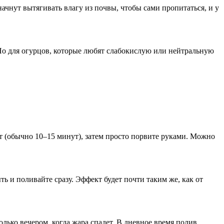
 начнут вытягивать влагу из почвы, чтобы сами пропитаться, и у
Но для огурцов, которые любят слабокислую или нейтральную
т (обычно 10–15 минут), затем просто порвите руками. Можно
ь и поливайте сразу. Эффект будет почти таким же, как от
лько вечером, когда жара спадет. В дневное время полив