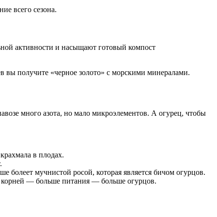
ние всего сезона.
льной активности и насыщают готовый компост
ев вы получите «черное золото» с морскими минералами.
навозе много азота, но мало микроэлементов. А огурец, чтобы
 крахмала в плодах.
.
ше болеет мучнистой росой, которая является бичом огурцов.
е корней — больше питания — больше огурцов.