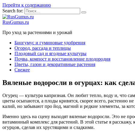
Перейти к содержанию
Search for:
RusGumus.ru
Про уход за растениями и урожай
Биогумус и гуминовые удобрения
Огород, рассада и теплицы
Плодовый сад и ягодные культуры
Почва, компост и восстановление плодородия
Цветы, газон и декоративные растения
Свежее
Вяленые водоросли в огурцах: как сде
Огурец — культура капризная. Он любит тепло, воду и, что само
цветы осыпаются, а плоды кривятся, скорее всего, растению н
калий, но забывают про йод, магний и редкие элементы, за кот
Именно здесь на сцену выходят вяленые водоросли. Это не пр
витаминный комплекс для растений. В этой статье я расскажу, 
огурцов, сделав их хрустящими и сладкими.