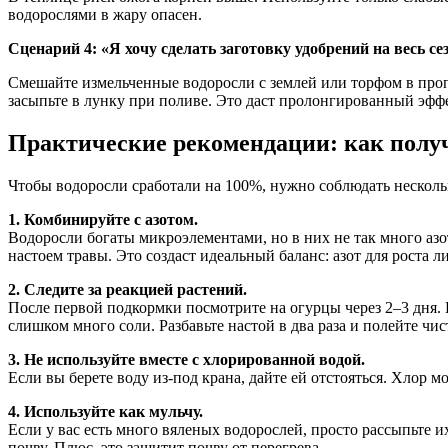
водорослями в жару опасен.
Сценарий 4: «Я хочу сделать заготовку удобрений на весь се
Смешайте измельченные водоросли с землей или торфом в пропо
засыпьте в лунку при поливе. Это даст пролонгированный эффе
Практические рекомендации: как полу
Чтобы водоросли сработали на 100%, нужно соблюдать нескольк
1. Комбинируйте с азотом.
Водоросли богаты микроэлементами, но в них не так много азо
настоем травы. Это создаст идеальный баланс: азот для роста л
2. Следите за реакцией растений.
После первой подкормки посмотрите на огурцы через 2–3 дня. 
слишком много соли. Разбавьте настой в два раза и полейте чис
3. Не используйте вместе с хлорированной водой.
Если вы берете воду из-под крана, дайте ей отстояться. Хлор 
4. Используйте как мульчу.
Если у вас есть много вяленых водорослей, просто рассыпьте и
почву. Плюс, это защитит почву от перегрева.