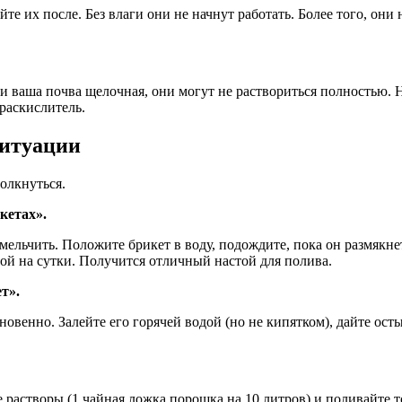
те их после. Без влаги они не начнут работать. Более того, они
 ваша почва щелочная, они могут не раствориться полностью. 
 раскислитель.
ситуации
олкнуться.
кетах».
ельчить. Положите брикет в воду, подождите, пока он размякне
дой на сутки. Получится отличный настой для полива.
т».
енно. Залейте его горячей водой (но не кипятком), дайте остыт
растворы (1 чайная ложка порошка на 10 литров) и поливайте то