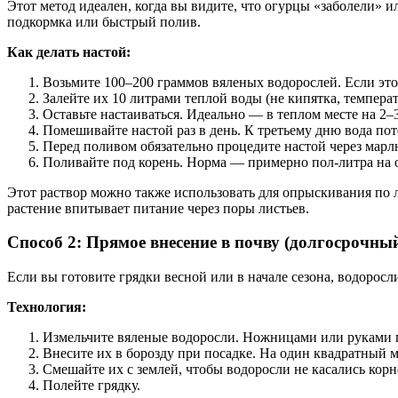
Этот метод идеален, когда вы видите, что огурцы «заболели» и
подкормка или быстрый полив.
Как делать настой:
Возьмите 100–200 граммов вяленых водорослей. Если это
Залейте их 10 литрами теплой воды (не кипятка, температ
Оставьте настаиваться. Идеально — в теплом месте на 2
Помешивайте настой раз в день. К третьему дню вода пот
Перед поливом обязательно процедите настой через марл
Поливайте под корень. Норма — примерно пол-литра на о
Этот раствор можно также использовать для опрыскивания по ли
растение впитывает питание через поры листьев.
Способ 2: Прямое внесение в почву (долгосрочны
Если вы готовите грядки весной или в начале сезона, водорос
Технология:
Измельчите вяленые водоросли. Ножницами или руками по
Внесите их в борозду при посадке. На один квадратный 
Смешайте их с землей, чтобы водоросли не касались корн
Полейте грядку.