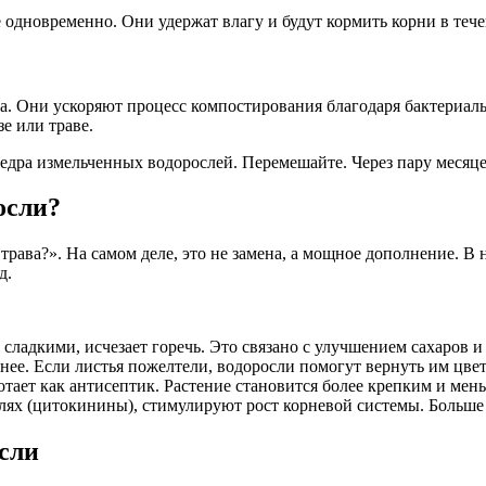
е одновременно. Они удержат влагу и будут кормить корни в тече
вка. Они ускоряют процесс компостирования благодаря бактериа
е или траве.
едра измельченных водорослей. Перемешайте. Через пару месяц
осли?
трава?». На самом деле, это не замена, а мощное дополнение. В 
д.
сладкими, исчезает горечь. Это связано с улучшением сахаров и
ее. Если листья пожелтели, водоросли помогут вернуть им цвет
отает как антисептик. Растение становится более крепким и мень
лях (цитокинины), стимулируют рост корневой системы. Больш
осли