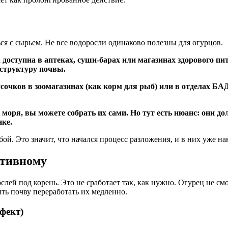
ся с сырьем. Не все водоросли одинаково полезны для огурцов.
 доступна в аптеках, суши-барах или магазинах здорового п
 структуру почвы.
сочков в зоомагазинах (как корм для рыб) или в отделах БА
моря, вы можете собрать их сами. Но тут есть нюанс: они до
нке.
ой. Это значит, что начался процесс разложения, и в них уже н
ктивному
лей под корень. Это не сработает так, как нужно. Огурец не см
ить почву переработать их медленно.
фект)