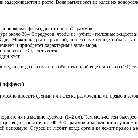
ли задерживаются в росте. Вода вытягивает из вяленых водоросл
 порошковая форма, достаточно 50 граммов.
ура около 30–40 градусов, чтобы не «убить» полезные вещества)
–3 дня. Можно накрыть крышкой, но не герметично, чтобы газы в
емнеет и приобретет характерный запах моря.
ю или сито. Жидкость готова.
дин куст.
сту, но тогда его нужно разбавить водой еще в два раза (1:1),
й эффект)
ли можно вносить сухими или слегка размоченными прямо в землю
рвите их на мелкие кусочки (1–2 см). Чем мельче, тем быстрее 
метр грядки достаточно 200–300 граммов измельченной сухой мас
ей напрямую. Огурец не любит, когда органика лежит прямо на к