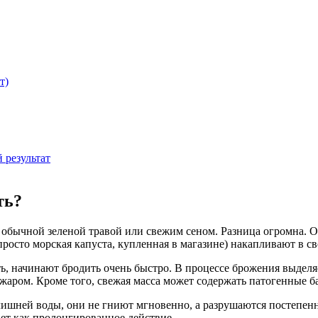
т)
 результат
ть?
 обычной зеленой травой или свежим сеном. Разница огромна. Об
росто морская капуста, купленная в магазине) накапливают в сво
ь, начинают бродить очень быстро. В процессе брожения выделя
ожаром. Кроме того, свежая масса может содержать патогенные б
лишней воды, они не гниют мгновенно, а разрушаются постепен
тает как пролонгированное действие.