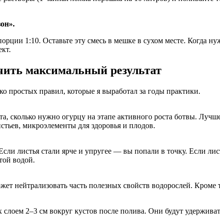
зон».
рции 1:10. Оставьте эту смесь в мешке в сухом месте. Когда ну
кт.
чить максимальный результат
о простых правил, которые я выработал за годы практики.
та, сколько нужно огурцу на этапе активного роста ботвы. Лучш
истьев, микроэлементы для здоровья и плодов.
Если листья стали ярче и упругее — вы попали в точку. Если л
той водой.
может нейтрализовать часть полезных свойств водорослей. Кроме 
х слоем 2–3 см вокруг кустов после полива. Они будут удерживат