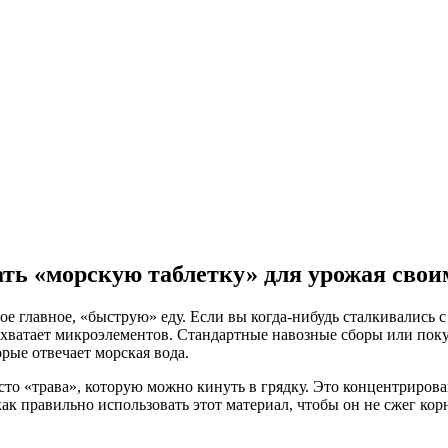
лать «морскую таблетку» для урожая сво
е главное, «быструю» еду. Если вы когда-нибудь сталкивались с 
е хватает микроэлементов. Стандартные навозные сборы или пок
орые отвечает морская вода.
осто «трава», которую можно кинуть в грядку. Это концентриров
как правильно использовать этот материал, чтобы он не сжег ко