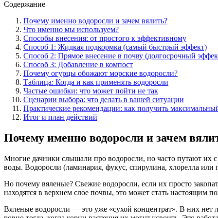
Содержание
Почему именно водоросли и зачем вялить?
Что именно мы используем?
Способы внесения: от простого к эффективному
Способ 1: Жидкая подкормка (самый быстрый эффект)
Способ 2: Прямое внесение в почву (долгосрочный эффек
Способ 3: Добавление в компост
Почему огурцы обожают морские водоросли?
Таблица: Когда и как применять водоросли
Частые ошибки: что может пойти не так
Сценарии выбора: что делать в вашей ситуации
Практические рекомендации: как получить максимальный
Итог и план действий
Почему именно водоросли и зачем вяли
Многие дачники слышали про водоросли, но часто путают их с
воды. Водоросли (ламинария, фукус, спирулина, хлорелла или п
Но почему вяленые? Свежие водоросли, если их просто закопат
находятся в верхнем слое почвы, это может стать настоящим п
Вяленые водоросли — это уже «сухой концентрат». В них нет 
ровно тогда, когда корни растения их могут усвоить. Это рабо