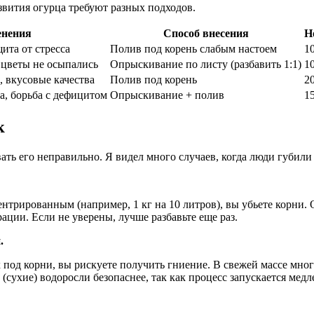
азвития огурца требуют разных подходов.
енения
Способ внесения
Н
ита от стресса
Полив под корень слабым настоем
1
 цветы не осыпались
Опрыскивание по листу (разбавить 1:1)
1
, вкусовые качества
Полив под корень
2
а, борьба с дефицитом
Опрыскивание + полив
1
к
вать его неправильно. Я видел много случаев, когда люди губи
нтрированным (например, 1 кг на 10 литров), вы убьете корни. 
ации. Если не уверены, лучше разбавьте еще раз.
.
 под корни, вы рискуете получить гниение. В свежей массе мног
 (сухие) водоросли безопаснее, так как процесс запускается медл