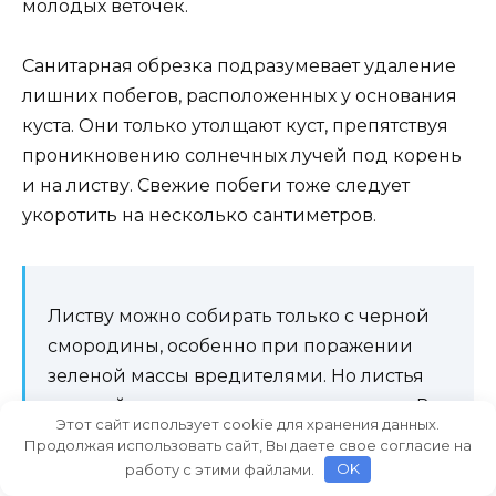
молодых веточек.
Санитарная обрезка подразумевает удаление
лишних побегов, расположенных у основания
куста. Они только утолщают куст, препятствуя
проникновению солнечных лучей под корень
и на листву. Свежие побеги тоже следует
укоротить на несколько сантиметров.
Листву можно собирать только с черной
смородины, особенно при поражении
зеленой массы вредителями. Но листья
красной смородины лучше не трогать. В
Этот сайт использует cookie для хранения данных.
противном случае растение испытает
Продолжая использовать сайт, Вы даете свое согласие на
стресс, который замедлит процесс
работу с этими файлами.
OK
восстановления. Листья должны отпасть