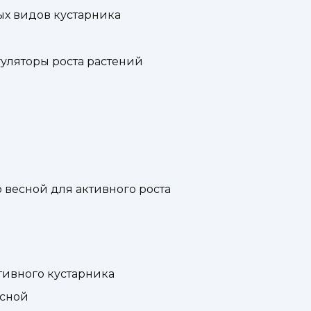
х видов кустарника
гуляторы роста растений
весной для активного роста
тивного кустарника
есной