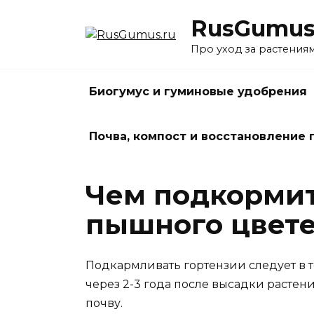
Перейти
RusGumus
к
содержанию
Про уход за растения
Биогумус и гуминовые удобрения
Почва, компост и восстановление
Чем подкормит
пышного цвет
Подкармливать гортензии следует в т
через 2-3 года после высадки расте
почву.