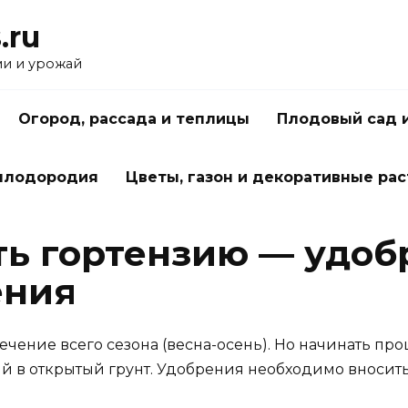
.ru
ми и урожай
Огород, рассада и теплицы
Плодовый сад 
 плодородия
Цветы, газон и декоративные ра
ь гортензию — удоб
ения
ечение всего сезона (весна-осень). Но начинать пр
ний в открытый грунт. Удобрения необходимо вноси