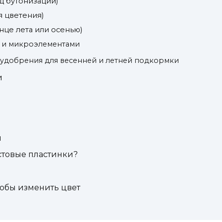
д бутонизации)
я цветения)
нце лета или осенью)
и и микроэлементами
 удобрения для весенней и летней подкормки
и
и
стовые пластинки?
тобы изменить цвет