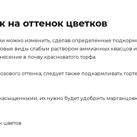
 на оттенок цветков
ии можно изменить, сделав определенные подкормк
овые виды слабым раствором аммиачных квасцов из р
несение в почву красноватого торфа.
зового оттенка, следует также подкармливать горт
 насыщенными, их нужно будет удобрить марганцов
к цветов