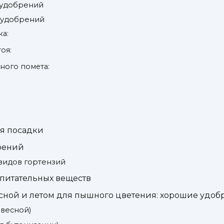
удобрений
 удобрений
ка:
оя:
ного помета:
ля посадки
рений
видов гортензий
 питательных веществ
сной и летом для пышного цветения: хорошие удоб
весной)