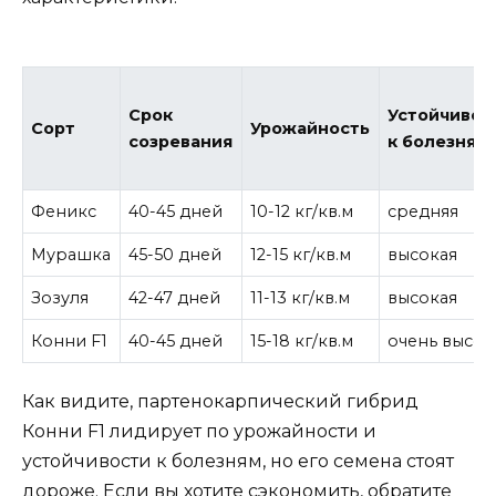
Срок
Устойчивос
Сорт
Урожайность
созревания
к болезням
Феникс
40-45 дней
10-12 кг/кв.м
средняя
Мурашка
45-50 дней
12-15 кг/кв.м
высокая
Зозуля
42-47 дней
11-13 кг/кв.м
высокая
Конни F1
40-45 дней
15-18 кг/кв.м
очень высок
Как видите, партенокарпический гибрид
Конни F1 лидирует по урожайности и
устойчивости к болезням, но его семена стоят
дороже. Если вы хотите сэкономить, обратите