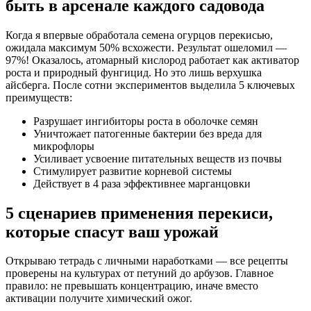
быть в арсенале каждого садовода
Когда я впервые обработала семена огурцов перекисью,
ожидала максимум 50% всхожести. Результат ошеломил —
97%! Оказалось, атомарный кислород работает как активатор
роста и природный фунгицид. Но это лишь верхушка
айсберга. После сотни экспериментов выделила 5 ключевых
преимуществ:
Разрушает ингибиторы роста в оболочке семян
Уничтожает патогенные бактерии без вреда для
микрофлоры
Усиливает усвоение питательных веществ из почвы
Стимулирует развитие корневой системы
Действует в 4 раза эффективнее марганцовки
5 сценариев применения перекиси,
которые спасут ваш урожай
Открываю тетрадь с личными наработками — все рецепты
проверены на культурах от петуний до арбузов. Главное
правило: не превышать концентрацию, иначе вместо
активации получите химический ожог.