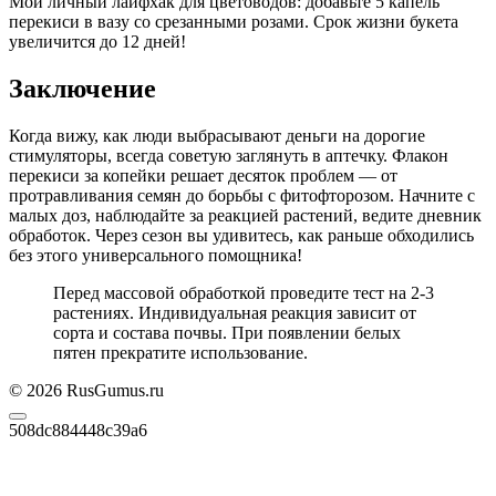
Мой личный лайфхак для цветоводов: добавьте 5 капель
перекиси в вазу со срезанными розами. Срок жизни букета
увеличится до 12 дней!
Заключение
Когда вижу, как люди выбрасывают деньги на дорогие
стимуляторы, всегда советую заглянуть в аптечку. Флакон
перекиси за копейки решает десяток проблем — от
протравливания семян до борьбы с фитофторозом. Начните с
малых доз, наблюдайте за реакцией растений, ведите дневник
обработок. Через сезон вы удивитесь, как раньше обходились
без этого универсального помощника!
Перед массовой обработкой проведите тест на 2-3
растениях. Индивидуальная реакция зависит от
сорта и состава почвы. При появлении белых
пятен прекратите использование.
© 2026 RusGumus.ru
508dc884448c39a6