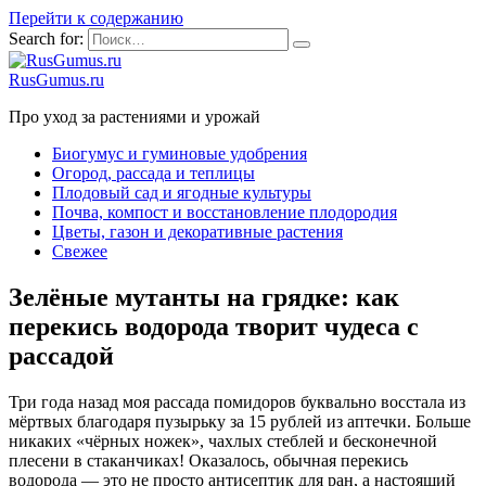
Перейти к содержанию
Search for:
RusGumus.ru
Про уход за растениями и урожай
Биогумус и гуминовые удобрения
Огород, рассада и теплицы
Плодовый сад и ягодные культуры
Почва, компост и восстановление плодородия
Цветы, газон и декоративные растения
Свежее
Зелёные мутанты на грядке: как
перекись водорода творит чудеса с
рассадой
Три года назад моя рассада помидоров буквально восстала из
мёртвых благодаря пузырьку за 15 рублей из аптечки. Больше
никаких «чёрных ножек», чахлых стеблей и бесконечной
плесени в стаканчиках! Оказалось, обычная перекись
водорода — это не просто антисептик для ран, а настоящий