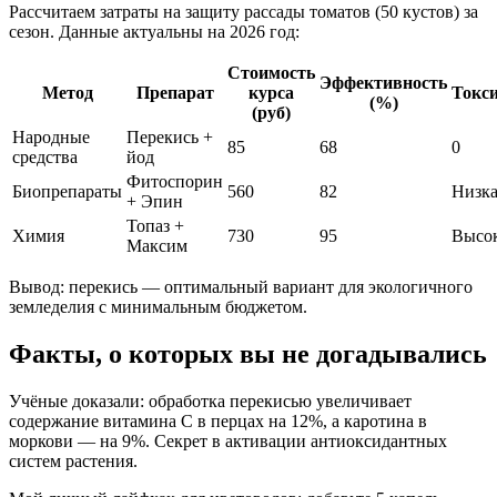
Рассчитаем затраты на защиту рассады томатов (50 кустов) за
сезон. Данные актуальны на 2026 год:
Стоимость
Эффективность
Метод
Препарат
курса
Токс
(%)
(руб)
Народные
Перекись +
85
68
0
средства
йод
Фитоспорин
Биопрепараты
560
82
Низка
+ Эпин
Топаз +
Химия
730
95
Высо
Максим
Вывод: перекись — оптимальный вариант для экологичного
земледелия с минимальным бюджетом.
Факты, о которых вы не догадывались
Учёные доказали: обработка перекисью увеличивает
содержание витамина С в перцах на 12%, а каротина в
моркови — на 9%. Секрет в активации антиоксидантных
систем растения.