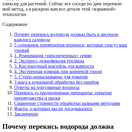
эликсир для растений. Сейчас все соседи по даче переняли
мой метод, а я раскрою вам все детали этой «взрывной»
технологии.
Содержание
Почему перекись водорода должна быть в арсенале
каждого садовода
5 сценариев применения перекиси, которые спасут ваш
урожай
1. Реанимация «просроченных» семян
2. Экспресс-дезинфекция теплицы
3. Кислородный коктейль для компоста
4. Экстренная помощь при корневой гнили
5. Супер-опрыскивание для томатов
3 шага к идеальной обработке без ошибок
Ответы на популярные вопросы
Перекись vs традиционные препараты: скрытые
преимущества и риски
Сравнение стоимости обработки разными методами
Факты, о которых вы не догадывались
Заключение
Почему перекись водорода должна