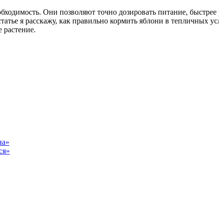
бходимость. Они позволяют точно дозировать питание, быстрее р
 статье я расскажу, как правильно кормить яблони в тепличных у
 растение.
на»
ся»