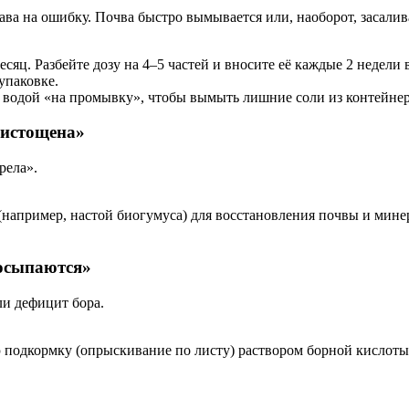
рава на ошибку. Почва быстро вымывается или, наоборот, засалив
сяц. Разбейте дозу на 4–5 частей и вносите её каждые 2 недели
упаковке.
й водой «на промывку», чтобы вымыть лишние соли из контейнер
 истощена»
рела».
например, настой биогумуса) для восстановления почвы и мине
 осыпаются»
ли дефицит бора.
 подкормку (опрыскивание по листу) раствором борной кислоты 