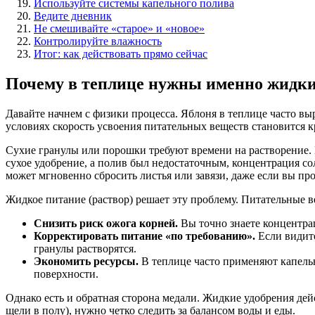
Используйте системы капельного полива
Ведите дневник
Не смешивайте «старое» и «новое»
Контролируйте влажность
Итог: как действовать прямо сейчас
Почему в теплице нужны именно жидк
Давайте начнем с физики процесса. Яблоня в теплице часто вы
условиях скорость усвоения питательных веществ становится к
Сухие гранулы или порошки требуют времени на растворение. 
сухое удобрение, а полив был недостаточным, концентрация сол
может мгновенно сбросить листья или завязи, даже если вы про
Жидкое питание (раствор) решает эту проблему. Питательные ве
Снизить риск ожога корней.
Вы точно знаете концентрац
Корректировать питание «по требованию».
Если видите
гранулы растворятся.
Экономить ресурсы.
В теплице часто применяют капельн
поверхности.
Однако есть и обратная сторона медали. Жидкие удобрения дей
щели в полу), нужно четко следить за балансом воды и еды.