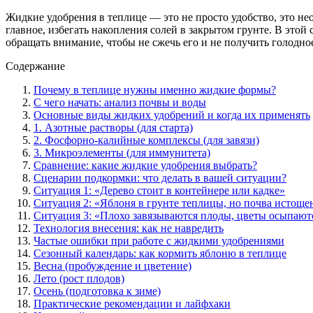
Жидкие удобрения в теплице — это не просто удобство, это нео
главное, избегать накопления солей в закрытом грунте. В этой
обращать внимание, чтобы не сжечь его и не получить голодное
Содержание
Почему в теплице нужны именно жидкие формы?
С чего начать: анализ почвы и воды
Основные виды жидких удобрений и когда их применять
1. Азотные растворы (для старта)
2. Фосфорно-калийные комплексы (для завязи)
3. Микроэлементы (для иммунитета)
Сравнение: какие жидкие удобрения выбрать?
Сценарии подкормки: что делать в вашей ситуации?
Ситуация 1: «Дерево стоит в контейнере или кадке»
Ситуация 2: «Яблоня в грунте теплицы, но почва истоще
Ситуация 3: «Плохо завязываются плоды, цветы осыпают
Технология внесения: как не навредить
Частые ошибки при работе с жидкими удобрениями
Сезонный календарь: как кормить яблоню в теплице
Весна (пробуждение и цветение)
Лето (рост плодов)
Осень (подготовка к зиме)
Практические рекомендации и лайфхаки