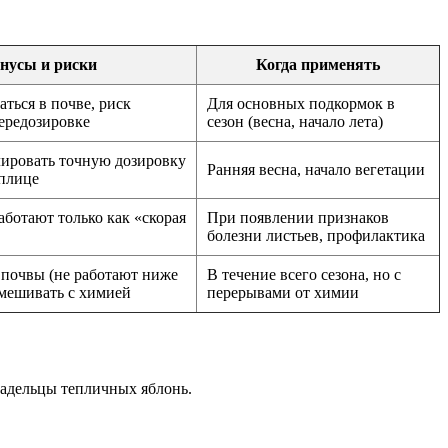
нусы и риски
Когда применять
ться в почве, риск
Для основных подкормок в
ередозировке
сезон (весна, начало лета)
ировать точную дозировку
Ранняя весна, начало вегетации
еплице
аботают только как «скорая
При появлении признаков
болезни листьев, профилактика
 почвы (не работают ниже
В течение всего сезона, но с
смешивать с химией
перерывами от химии
ладельцы тепличных яблонь.