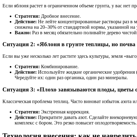
Если яблоня растет в ограниченном объеме грунта, у вас нет п
Стратегия:
Дробное внесение.
Действие:
Не лейте концентрированные растворы раз в ме
снижена на 20–30% от стандартной нормы, указанной на 
Важно:
Раз в месяц обязательно поливайте дерево чисто
Ситуация 2: «Яблоня в грунте теплицы, но почва
Если вы уже несколько лет растите здесь культуры, земля «выго
Стратегия:
Комбинирование.
Действие:
Используйте жидкие органические удобрения (
Чередуйте их: один раз органика, один раз минералы.
Ситуация 3: «Плохо завязываются плоды, цветы
Классическая проблема теплиц. Часто виноват избыток азота и
Стратегия:
Экстренная коррекция.
Действие:
Прекратите давать азот. Сделайте внекорневую
комплекс с бором. Это резко повысит оплодотворяемость.
Технология внесения: как не навредить