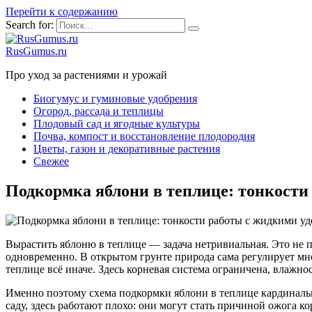
Перейти к содержанию
Search for:
RusGumus.ru
Про уход за растениями и урожай
Биогумус и гуминовые удобрения
Огород, рассада и теплицы
Плодовый сад и ягодные культуры
Почва, компост и восстановление плодородия
Цветы, газон и декоративные растения
Свежее
Подкормка яблони в теплице: тонкости
Вырастить яблоню в теплице — задача нетривиальная. Это не пр
одновременно. В открытом грунте природа сама регулирует мн
теплице всё иначе. Здесь корневая система ограничена, влажно
Именно поэтому схема подкормки яблони в теплице кардинальн
саду, здесь работают плохо: они могут стать причиной ожога к