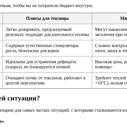
лочкам, чтобы вы не потратили бюджет впустую.
Плюсы для теплицы
Ми
Легко дозировать, предсказуемый
Могут накаплива
результат, подходят для капельного полива
засоления при п
Содержат естественные стимуляторы
Сложно контрол
роста, безопасны для корня
азота, запах в т
Идеальны для устранения дефицита
Высокая цена, р
(хлороз), не блокируются почвой
помощь»
Очищают почву от токсинов, работают в
Требуют теплой
долгой перспективе
+10°C), нельзя 
ей ситуации?
ценарии для самых частых ситуаций, с которыми сталкиваются в
е»