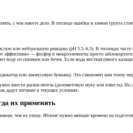
нять, с чем имеете дело. В теплице ошибки в химии грунта стоя
лую или нейтральную реакцию (pH 5.5–6.5). В теплицах часто 
ают эффективно — фосфор и микроэлементы просто заблокируютс
т воду из скважин или бочек. Если вода жесткая (много кальция)
ндикатор или лакмусовую бумажку. Это сэкономит вам тонну нерв
ужно внести раскислитель (доломитовую муку или известь). Но д
шь дадут питание в текущих условиях.
гда их применять
ивная, чем на улице. Яблоне нужно меньше времени на подготовк