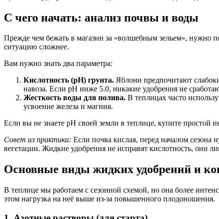
С чего начать: анализ почвы и воды
Прежде чем бежать в магазин за «волшебным зельем», нужно по
ситуацию сложнее.
Вам нужно знать два параметра:
Кислотность (pH) грунта.
Яблони предпочитают слабокис
навоза. Если pH ниже 5.0, никакие удобрения не сработ
Жесткость воды для полива.
В теплицах часто использую
усвоение железа и магния.
Если вы не знаете pH своей земли в теплице, купите простой и
Совет из практики:
Если почва кислая, перед началом сезона н
вегетации. Жидкие удобрения не исправят кислотность, они ли
Основные виды жидких удобрений и ко
В теплице мы работаем с сезонной схемой, но она более интенс
этом нагрузка на неё выше из-за повышенного плодоношения.
1. Азотные растворы (для старта)