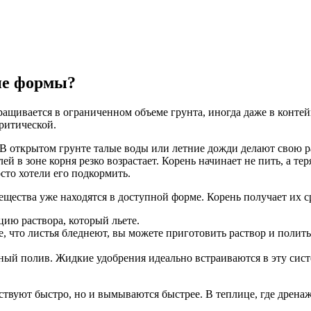
ие формы?
ращивается в ограниченном объеме грунта, иногда даже в конте
ритической.
В открытом грунте талые воды или летние дожди делают свою ра
ей в зоне корня резко возрастает. Корень начинает не пить, а т
сто хотели его подкормить.
щества уже находятся в доступной форме. Корень получает их ср
ию раствора, который льете.
, что листья бледнеют, вы можете приготовить раствор и полить
ый полив. Жидкие удобрения идеально встраиваются в эту систе
ствуют быстро, но и вымываются быстрее. В теплице, где дренаж