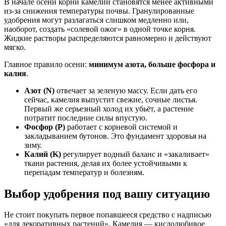
В начале осени корни камелии становятся менее активными
из-за снижения температуры почвы. Гранулированные
удобрения могут разлагаться слишком медленно или,
наоборот, создать «солевой ожог» в одной точке корня.
Жидкие растворы распределяются равномерно и действуют
мягко.
Главное правило осени:
минимум азота, больше фосфора и
калия
.
Азот (N)
отвечает за зеленую массу. Если дать его
сейчас, камелия выпустит свежие, сочные листья.
Первый же серьезный холод их убьёт, а растение
потратит последние силы впустую.
Фосфор (P)
работает с корневой системой и
закладыванием бутонов. Это фундамент здоровья на
зиму.
Калий (K)
регулирует водный баланс и «закаливает»
ткани растения, делая их более устойчивыми к
перепадам температур и болезням.
Выбор удобрения под вашу ситуацию
Не стоит покупать первое попавшееся средство с надписью
«для декоративных растений». Камелия — кислолюбивое