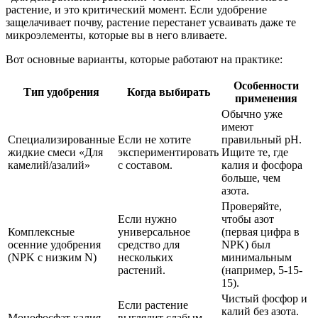
растение, и это критический момент. Если удобрение
защелачивает почву, растение перестанет усваивать даже те
микроэлементы, которые вы в него вливаете.
Вот основные варианты, которые работают на практике:
Особенности
Тип удобрения
Когда выбирать
применения
Обычно уже
имеют
Специализированные
Если не хотите
правильный pH.
жидкие смеси «Для
экспериментировать
Ищите те, где
камелий/азалий»
с составом.
калия и фосфора
больше, чем
азота.
Проверяйте,
Если нужно
чтобы азот
Комплексные
универсальное
(первая цифра в
осенние удобрения
средство для
NPK) был
(NPK с низким N)
нескольких
минимальным
растений.
(например, 5-15-
15).
Чистый фосфор и
Если растение
калий без азота.
Монофосфат калия
выглядит слабым