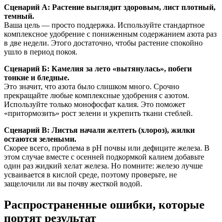
Сценарий А: Растение выглядит здоровым, лист плотный,
темный.
Ваша цель — просто поддержка. Используйте стандартное
комплексное удобрение с пониженным содержанием азота раз
в две недели. Этого достаточно, чтобы растение спокойно
ушло в период покоя.
Сценарий Б: Камелия за лето «вытянулась», побеги
тонкие и бледные.
Это значит, что азота было слишком много. Срочно
прекращайте любые комплексные удобрения с азотом.
Используйте только монофосфат калия. Это поможет
«притормозить» рост зелени и укрепить ткани стеблей.
Сценарий В: Листья начали желтеть (хлороз), жилки
остаются зелеными.
Скорее всего, проблема в pH почвы или дефиците железа. В
этом случае вместе с осенней подкормкой калием добавьте
один раз жидкий хелат железа. Но помните: железо лучше
усваивается в кислой среде, поэтому проверьте, не
защелочили ли вы почву жесткой водой.
Распространенные ошибки, которые
портят результат