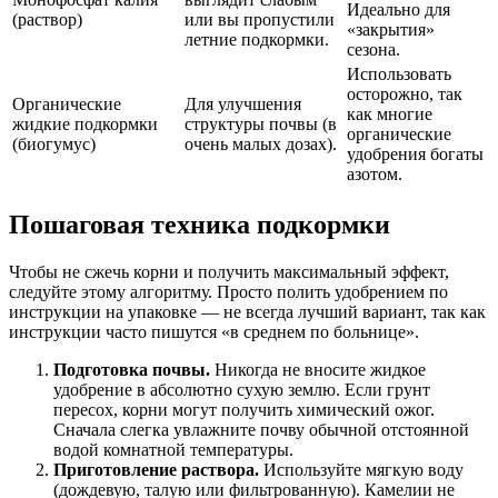
Идеально для
(раствор)
или вы пропустили
«закрытия»
летние подкормки.
сезона.
Использовать
осторожно, так
Органические
Для улучшения
как многие
жидкие подкормки
структуры почвы (в
органические
(биогумус)
очень малых дозах).
удобрения богаты
азотом.
Пошаговая техника подкормки
Чтобы не сжечь корни и получить максимальный эффект,
следуйте этому алгоритму. Просто полить удобрением по
инструкции на упаковке — не всегда лучший вариант, так как
инструкции часто пишутся «в среднем по больнице».
Подготовка почвы.
Никогда не вносите жидкое
удобрение в абсолютно сухую землю. Если грунт
пересох, корни могут получить химический ожог.
Сначала слегка увлажните почву обычной отстоянной
водой комнатной температуры.
Приготовление раствора.
Используйте мягкую воду
(дождевую, талую или фильтрованную). Камелии не