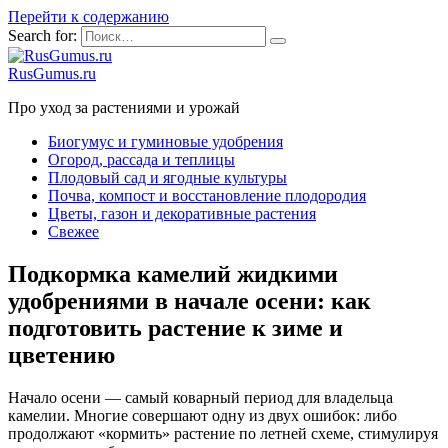
Перейти к содержанию
Search for:
RusGumus.ru
Про уход за растениями и урожай
Биогумус и гуминовые удобрения
Огород, рассада и теплицы
Плодовый сад и ягодные культуры
Почва, компост и восстановление плодородия
Цветы, газон и декоративные растения
Свежее
Подкормка камелий жидкими
удобрениями в начале осени: как
подготовить растение к зиме и
цветению
Начало осени — самый коварный период для владельца
камелии. Многие совершают одну из двух ошибок: либо
продолжают «кормить» растение по летней схеме, стимулируя