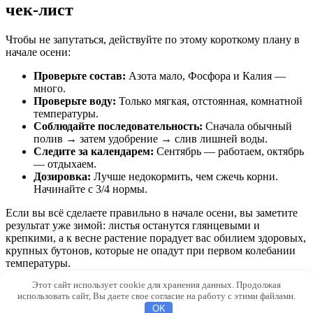
чек-лист
Чтобы не запутаться, действуйте по этому короткому плану в
начале осени:
Проверьте состав:
Азота мало, Фосфора и Калия —
много.
Проверьте воду:
Только мягкая, отстоянная, комнатной
температуры.
Соблюдайте последовательность:
Сначала обычный
полив → затем удобрение → слив лишней воды.
Следите за календарем:
Сентябрь — работаем, октябрь
— отдыхаем.
Дозировка:
Лучше недокормить, чем сжечь корни.
Начинайте с 3/4 нормы.
Если вы всё сделаете правильно в начале осени, вы заметите
результат уже зимой: листья останутся глянцевыми и
крепкими, а к весне растение порадует вас обилием здоровых,
крупных бутонов, которые не опадут при первом колебании
температуры.
Этот сайт использует cookie для хранения данных. Продолжая
© 2026 RusGumus.ru
использовать сайт, Вы даете свое согласие на работу с этими файлами.
OK
508dc884448c39a6