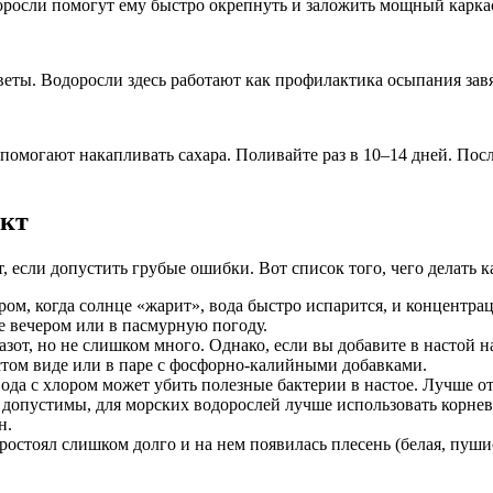
оросли помогут ему быстро окрепнуть и заложить мощный каркас
еты. Водоросли здесь работают как профилактика осыпания завяз
помогают накапливать сахара. Поливайте раз в 10–14 дней. Пос
ект
 если допустить грубые ошибки. Вот список того, чего делать к
ом, когда солнце «жарит», вода быстро испарится, и концентраци
е вечером или в пасмурную погоду.
азот, но не слишком много. Однако, если вы добавите в настой 
истом виде или в паре с фосфорно-калийными добавками.
да с хлором может убить полезные бактерии в настое. Лучше от
допустимы, для морских водорослей лучше использовать корнево
н.
остоял слишком долго и на нем появилась плесень (белая, пушис