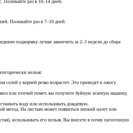
. Поливайте раз в 10–14 дней.
ей. Поливайте раз в 7–10 дней.
леднюю подкормку лучше закончить за 2–3 недели до сбора
атегорически нельзя:
я солей у корней резко возрастет. Это приведет к ожогу
навоз или птичий помет, вы получите буйную зеленую машину,
стаивать воду или использовать дождевую.
й метод. На листьях может появиться липкий налет или
тая), использовать его нельзя. Вы внесете в почву патогенную