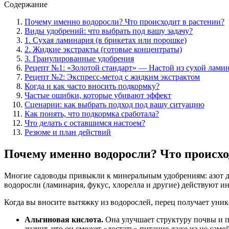
Содержание
Почему именно водоросли? Что происходит в растении?
Виды удобрений: что выбрать под вашу задачу?
1. Сухая ламинария (в брикетах или порошке)
2. Жидкие экстракты (готовые концентраты)
3. Гранулированные удобрения
Рецепт №1: «Золотой стандарт» — Настой из сухой лами
Рецепт №2: Экспресс-метод с жидким экстрактом
Когда и как часто вносить подкормку?
Частые ошибки, которые убивают эффект
Сценарии: как выбрать подход под вашу ситуацию
Как понять, что подкормка сработала?
Что делать с оставшимся настоем?
Резюме и план действий
Почему именно водоросли? Что происхо
Многие садоводы привыкли к минеральным удобрениям: азот для 
водоросли (ламинария, фукус, хлорелла и другие) действуют и
Когда вы вносите вытяжку из водорослей, перец получает уни
Альгиновая кислота.
Она улучшает структуру почвы и по
значит, что он сможет «достать» питание даже из не сам