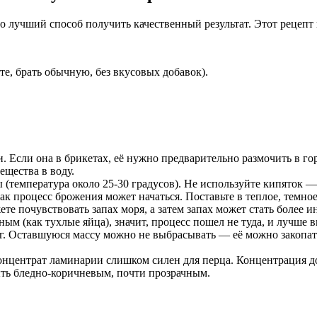
это лучший способ получить качественный результат. Этот рецепт
е, брать обычную, без вкусовых добавок).
 Если она в брикетах, её нужно предварительно размочить в горя
ещества в воду.
 (температура около 25-30 градусов). Не используйте кипяток 
ак процесс брожения может начаться. Поставьте в теплое, темное
те почувствовать запах моря, а затем запах может стать более
ым (как тухлые яйца), значит, процесс пошел не туда, и лучше в
. Оставшуюся массу можно не выбрасывать — её можно закопать
центрат ламинарии слишком силен для перца. Концентрация дол
ыть бледно-коричневым, почти прозрачным.