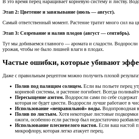
В это время перец наращивает корневую систему и листву. Вод
Этап 2: Цветение и завязывание (июль — август).
Самый ответственный момент. Растение тратит много сил на цв
Этап 3: Созревание и налив плодов (август — сентябрь).
Тут мы добиваемся главного — аромата и сладости. Водоросли 
урожая, чтобы не было лишней влаги в плодах.
Частые ошибки, которые убивают эфф
Даже с правильным рецептом можно получить плохой результат,
Полив под палящим солнцем.
Если вы польете перец утр
корневой системы, и растение погибнет. Всегда поливайт
Пересыщение азотом.
Водоросли сами по себе содержат 
которая не будет цвести. Водоросли лучше работают в ч
Использование «неправильной» воды.
Водопроводная во
Полив по листьям.
Хотя некоторые листовые подкормки 
ожоги, особенно если раствор был недостаточно разбавле
Использование плесневелого настоя.
Если ваш настой пр
микрофлору, которая легко атакует перец.