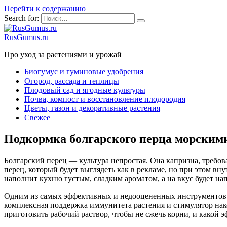
Перейти к содержанию
Search for:
RusGumus.ru
Про уход за растениями и урожай
Биогумус и гуминовые удобрения
Огород, рассада и теплицы
Плодовый сад и ягодные культуры
Почва, компост и восстановление плодородия
Цветы, газон и декоративные растения
Свежее
Подкормка болгарского перца морскими
Болгарский перец — культура непростая. Она капризна, требов
перец, который будет выглядеть как в рекламе, но при этом в
наполнит кухню густым, сладким ароматом, а на вкус будет нап
Одним из самых эффективных и недооцененных инструментов д
комплексная поддержка иммунитета растения и стимулятор нако
приготовить рабочий раствор, чтобы не сжечь корни, и какой э