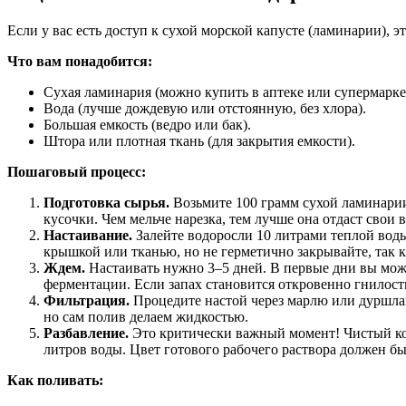
Если у вас есть доступ к сухой морской капусте (ламинарии), 
Что вам понадобится:
Сухая ламинария (можно купить в аптеке или супермаркет
Вода (лучше дождевую или отстоянную, без хлора).
Большая емкость (ведро или бак).
Штора или плотная ткань (для закрытия емкости).
Пошаговый процесс:
Подготовка сырья.
Возьмите 100 грамм сухой ламинарии.
кусочки. Чем мельче нарезка, тем лучше она отдаст свои в
Настаивание.
Залейте водоросли 10 литрами теплой воды
крышкой или тканью, но не герметично закрывайте, так к
Ждем.
Настаивать нужно 3–5 дней. В первые дни вы може
ферментации. Если запах становится откровенно гнилостн
Фильтрация.
Процедите настой через марлю или дуршлаг
но сам полив делаем жидкостью.
Разбавление.
Это критически важный момент! Чистый кон
литров воды. Цвет готового рабочего раствора должен б
Как поливать: