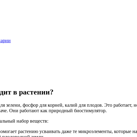
нарии
дит в растении?
зелени, фосфор для корней, калий для плодов. Это работает, но 
наче. Они работают как природный биостимулятор.
кальный набор веществ:
могает растению усваивать даже те микроэлементы, которые нах
ой плодородной земли.