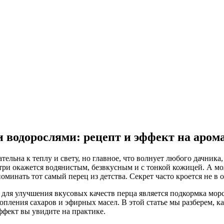
 водорослями: рецепт и эффект на аром
ательна к теплу и свету, но главное, что волнует любого дачни
нутри окажется водянистым, безвкусным и с тонкой кожицей. А м
оминать тот самый перец из детства. Секрет часто кроется не в
ля улучшения вкусовых качеств перца является подкормка морс
пления сахаров и эфирных масел. В этой статье мы разберем, ка
ффект вы увидите на практике.