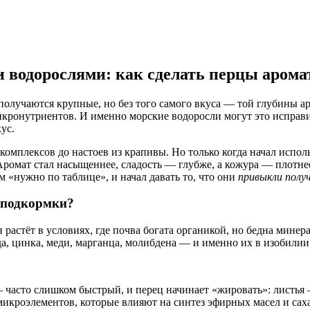
 водорослями: как сделать перцы арома
олучаются крупные, но без того самого вкуса — той глубины ар
 микронутриентов. И именно морские водоросли могут это исправи
ус.
омплексов до настоев из крапивы. Но только когда начал исполь
ромат стал насыщеннее, сладость — глубже, а кожура — плотнее.
м «нужно по таблице», и начал давать то, что они
привыкли полу
 подкормки?
растёт в условиях, где почва богата органикой, но бедна минер
, цинка, меди, марганца, молибдена — и именно их в изобилии
асто слишком быстрый, и перец начинает «жировать»: листья — 
 микроэлементов, которые влияют на синтез эфирных масел и саха