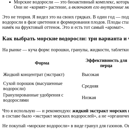
Морские водоросли — это биоактивный комплекс, которы
Они не «кормят» растение, а
включают его внутренние м
Это не теория. Я видел это на своих грядках. В один год — 
водоросли в фазе цветения и формирования плодов. Плоды стал
намёк на фруктовый оттенок. Это и есть тот самый «аромат».
Как выбрать морские водоросли: три варианта и 
На рынке — куча форм: порошки, гранулы, жидкости, таблетки.
Эффективность для
Форма
перца
Жидкий концентрат (экстракт)
Высокая
Сухой порошок (высушенные
Средняя
водоросли)
Гранулированные удобрения с
Низкая
водорослями
Что я использую — и рекомендую:
жидкий экстракт морских 
в составе было «экстракт морских водорослей», а не «органич
Не покупай «морские водоросли» в виде гранул для газонов. О