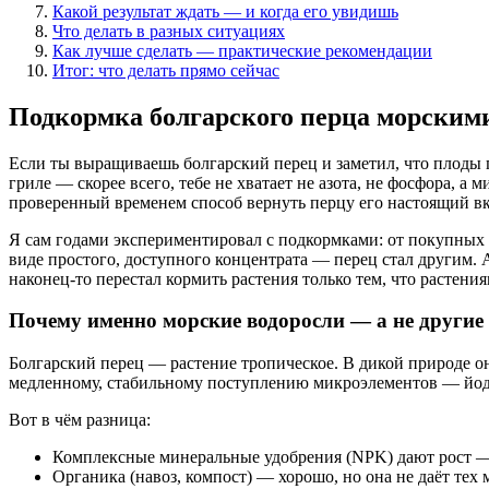
Какой результат ждать — и когда его увидишь
Что делать в разных ситуациях
Как лучше сделать — практические рекомендации
Итог: что делать прямо сейчас
Подкормка болгарского перца морскими
Если ты выращиваешь болгарский перец и заметил, что плоды п
гриле — скорее всего, тебе не хватает не азота, не фосфора, а
проверенный временем способ вернуть перцу его настоящий вк
Я сам годами экспериментировал с подкормками: от покупных к
виде простого, доступного концентрата — перец стал другим. А
наконец-то перестал кормить растения только тем, что растения
Почему именно морские водоросли — а не другие
Болгарский перец — растение тропическое. В дикой природе он 
медленному, стабильному поступлению микроэлементов — йода
Вот в чём разница:
Комплексные минеральные удобрения (NPK) дают рост — ч
Органика (навоз, компост) — хорошо, но она не даёт тех