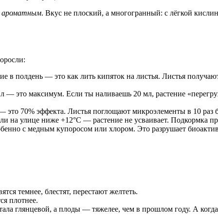
я
ароматным
. Вкус не плоский, а многогранный: с лёгкой кисли
доросли:
 в полдень — это как лить кипяток на листья. Листья получают 
 л — это максимум. Если ты наливаешь 20 мл, растение «перег
 это 70% эффекта. Листья поглощают микроэлементы в 10 раз б
ли на улице ниже +12°C — растение не усваивает. Подкормка пр
бенно с медным купоросом или хлором. Это разрушает биоактив
тся темнее, блестят, перестают желтеть.
ся плотнее.
ала глянцевой, а плоды — тяжелее, чем в прошлом году. А когда