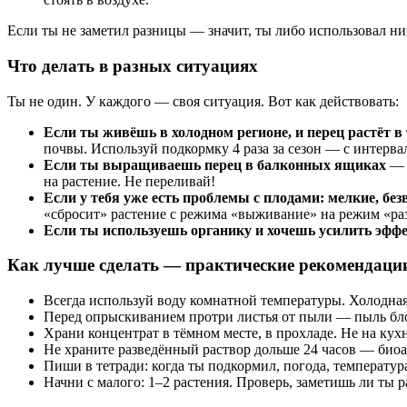
Если ты не заметил разницы — значит, ты либо использовал н
Что делать в разных ситуациях
Ты не один. У каждого — своя ситуация. Вот как действовать:
Если ты живёшь в холодном регионе, и перец растёт в
почвы. Используй подкормку 4 раза за сезон — с интервал
Если ты выращиваешь перец в балконных ящиках
— к
на растение. Не переливай!
Если у тебя уже есть проблемы с плодами: мелкие, бе
«сбросит» растение с режима «выживание» на режим «ра
Если ты используешь органику и хочешь усилить эфф
Как лучше сделать — практические рекомендаци
Всегда используй воду комнатной температуры. Холодная
Перед опрыскиванием протри листья от пыли — пыль бл
Храни концентрат в тёмном месте, в прохладе. Не на кух
Не храните разведённый раствор дольше 24 часов — биоа
Пиши в тетради: когда ты подкормил, погода, температура
Начни с малого: 1–2 растения. Проверь, заметишь ли ты 