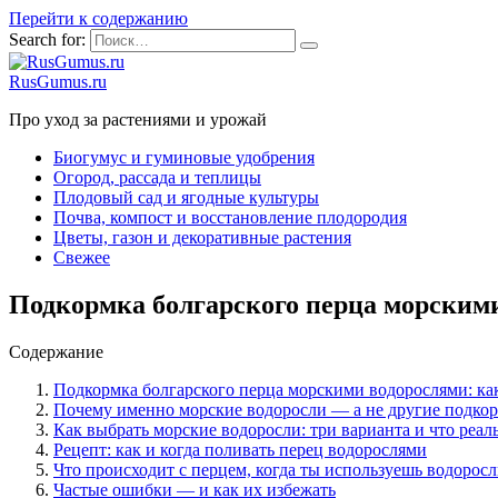
Перейти к содержанию
Search for:
RusGumus.ru
Про уход за растениями и урожай
Биогумус и гуминовые удобрения
Огород, рассада и теплицы
Плодовый сад и ягодные культуры
Почва, компост и восстановление плодородия
Цветы, газон и декоративные растения
Свежее
Подкормка болгарского перца морскими
Содержание
Подкормка болгарского перца морскими водорослями: как
Почему именно морские водоросли — а не другие подко
Как выбрать морские водоросли: три варианта и что реал
Рецепт: как и когда поливать перец водорослями
Что происходит с перцем, когда ты используешь водорос
Частые ошибки — и как их избежать