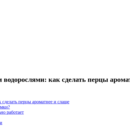
 водорослями: как сделать перцы арома
 сделать перцы ароматнее и слаще
рмки?
ьно работает
ли