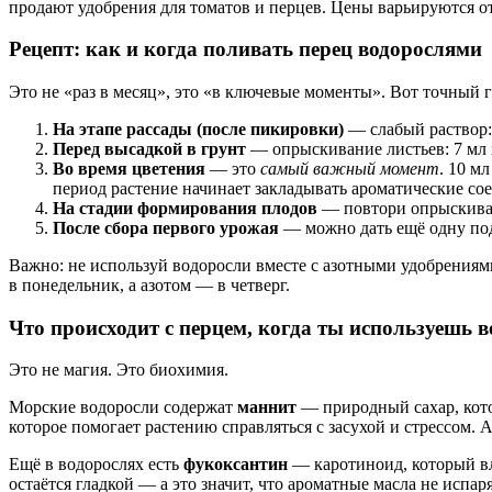
продают удобрения для томатов и перцев. Цены варьируются от 
Рецепт: как и когда поливать перец водорослями
Это не «раз в месяц», это «в ключевые моменты». Вот точный 
На этапе рассады (после пикировки)
— слабый раствор: 
Перед высадкой в грунт
— опрыскивание листьев: 7 мл н
Во время цветения
— это
самый важный момент
. 10 м
период растение начинает закладывать ароматические со
На стадии формирования плодов
— повтори опрыскивани
После сбора первого урожая
— можно дать ещё одну под
Важно: не используй водоросли вместе с азотными удобрениям
в понедельник, а азотом — в четверг.
Что происходит с перцем, когда ты используешь 
Это не магия. Это биохимия.
Морские водоросли содержат
маннит
— природный сахар, кото
которое помогает растению справляться с засухой и стрессом. 
Ещё в водорослях есть
фукоксантин
— каротиноид, который вл
остаётся гладкой — а это значит, что ароматные масла не испа