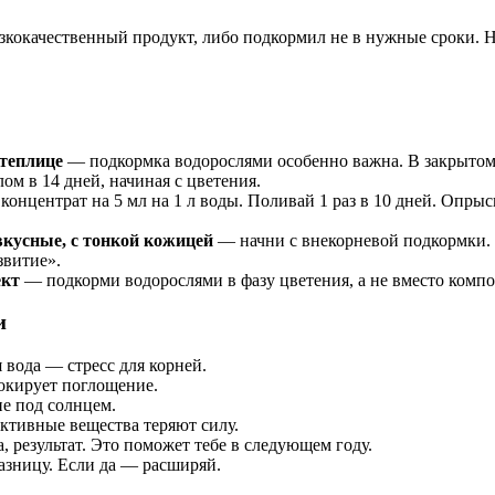
изкокачественный продукт, либо подкормил не в нужные сроки. 
 теплице
— подкормка водорослями особенно важна. В закрытом 
ом в 14 дней, начиная с цветения.
онцентрат на 5 мл на 1 л воды. Поливай 1 раз в 10 дней. Опрыс
звкусные, с тонкой кожицей
— начни с внекорневой подкормки. О
звитие».
ект
— подкорми водорослями в фазу цветения, а не вместо компо
и
 вода — стресс для корней.
окирует поглощение.
не под солнцем.
ктивные вещества теряют силу.
, результат. Это поможет тебе в следующем году.
разницу. Если да — расширяй.