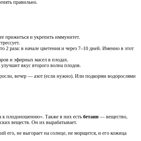
менять правильно.
рее прижиться и укрепить иммунитет.
трессует.
о 2 раза: в начале цветения и через 7–10 дней. Именно в этот
аров и эфирных масел в плодах.
 улучшит вкус второго волна плодов.
росли, вечер — азот (если нужно). Или подкорми водорослями
та к плодоношению». Также в них есть
бетаин
— вещество,
еских веществ. Он их вырабатывает.
 его, не выгорает на солнце, не морщится, и его кожица