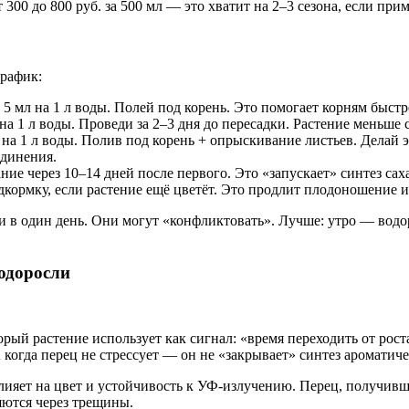
300 до 800 руб. за 500 мл — это хватит на 2–3 сезона, если при
график:
5 мл на 1 л воды. Полей под корень. Это помогает корням быст
а 1 л воды. Проведи за 2–3 дня до пересадки. Растение меньше с
л на 1 л воды. Полив под корень + опрыскивание листьев. Делай эт
единения.
е через 10–14 дней после первого. Это «запускает» синтез сах
кормку, если растение ещё цветёт. Это продлит плодоношение и
и в один день. Они могут «конфликтовать». Лучше: утро — водо
водоросли
рый растение использует как сигнал: «время переходить от рос
А когда перец не стрессует — он не «закрывает» синтез ароматич
ияет на цвет и устойчивость к УФ-излучению. Перец, получивший
ряются через трещины.