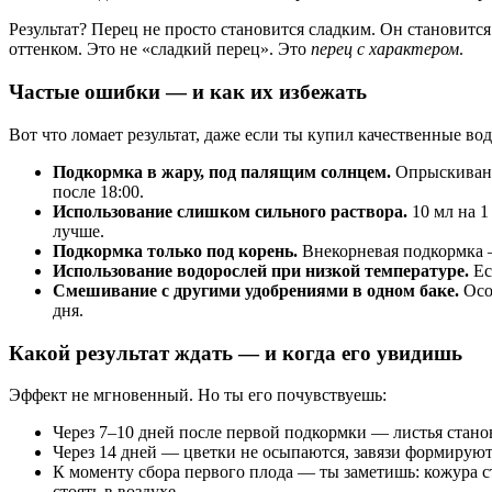
Результат? Перец не просто становится сладким. Он становитс
оттенком. Это не «сладкий перец». Это
перец с характером
.
Частые ошибки — и как их избежать
Вот что ломает результат, даже если ты купил качественные во
Подкормка в жару, под палящим солнцем.
Опрыскивание
после 18:00.
Использование слишком сильного раствора.
10 мл на 1
лучше.
Подкормка только под корень.
Внекорневая подкормка —
Использование водорослей при низкой температуре.
Ес
Смешивание с другими удобрениями в одном баке.
Осо
дня.
Какой результат ждать — и когда его увидишь
Эффект не мгновенный. Но ты его почувствуешь:
Через 7–10 дней после первой подкормки — листья становя
Через 14 дней — цветки не осыпаются, завязи формируют
К моменту сбора первого плода — ты заметишь: кожура ст
стоять в воздухе.