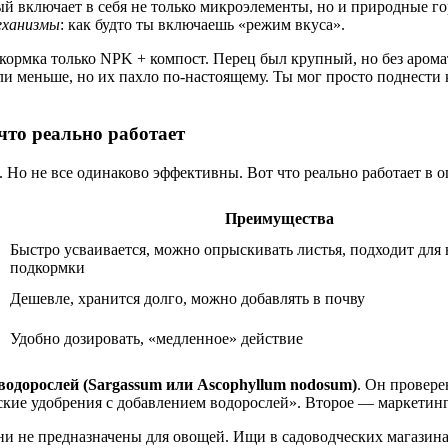
й включает в себя не только микроэлементы, но и природные 
еханизмы
: как будто ты включаешь «режим вкуса».
подкормка только NPK + компост. Перец был крупный, но без ар
и меньше, но их пахло по-настоящему. Ты мог просто поднести к
что реально работает
 Но не все одинаково эффективны. Вот что реально работает в о
Преимущества
Быстро усваивается, можно опрыскивать листья, подходит для
подкормки
Дешевле, хранится долго, можно добавлять в почву
Удобно дозировать, «медленное» действие
водорослей (Sargassum или Ascophyllum nodosum)
. Он провере
еские удобрения с добавлением водорослей». Второе — маркетинг
ни не предназначены для овощей. Ищи в садоводческих магазинах