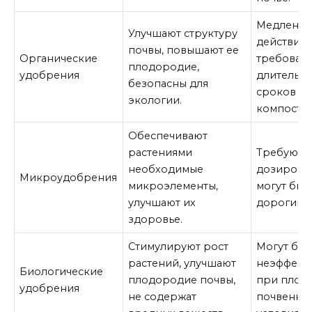
Медленн
Улучшают структуру
действие,
почвы, повышают ее
Органические
требовать
плодородие,
удобрения
длительн
безопасны для
сроков
экологии.
компости
Обеспечивают
растениями
Требуют т
необходимые
дозирова
Микроудобрения
микроэлементы,
могут быт
улучшают их
дорогими
здоровье.
Стимулируют рост
Могут быт
растений, улучшают
неэффект
Биологические
плодородие почвы,
при плох
удобрения
не содержат
почвенны