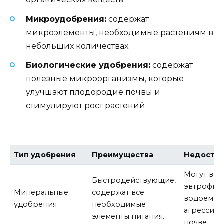
Микроудобрения:
содержат
микроэлементы, необходимые растениям в
небольших количествах.
Биологические удобрения:
содержат
полезные микроорганизмы, которые
улучшают плодородие почвы и
стимулируют рост растений.
Тип удобрения
Преимущества
Недостат
Могут выз
Быстродействующие,
эвтрофик
Минеральные
содержат все
водоемов
удобрения
необходимые
агрессивн
элементы питания.
почве.