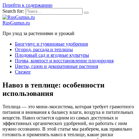
Перейти к содержанию
Search for:
RusGumus.ru
Про уход за растениями и урожай
Биогумус и гуминовые удобрения
Огород, рассада и теплицы
Плодовый сад и ягодные культуры
Почва, компост и восстановление плодородия
Цветы, газон и декоративные растения
Свежее
Навоз в теплице: особенности
использования
Теплица — это мини-экосистема, которая требует грамотного
питания и внимания к балансу влаги, воздуха и питательных
веществ. Навоз остается одним из самых доступных и
эффективных органических удобрений, но работать с ним
нужно осознанно. В этой статье мы разберем, как правильно
готовить и применять навоз в теплице, какие риски