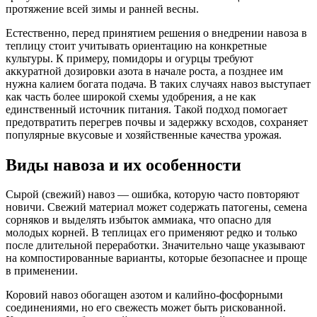
протяжение всей зимы и ранней весны.
Естественно, перед принятием решения о внедрении навоза в
теплицу стоит учитывать ориентацию на конкретные
культуры. К примеру, помидоры и огурцы требуют
аккуратной дозировки азота в начале роста, а позднее им
нужна калием богата подача. В таких случаях навоз выступает
как часть более широкой схемы удобрения, а не как
единственный источник питания. Такой подход помогает
предотвратить перегрев почвы и задержку всходов, сохраняет
популярные вкусовые и хозяйственные качества урожая.
Виды навоза и их особенности
Сырой (свежий) навоз — ошибка, которую часто повторяют
новичи. Свежий материал может содержать патогены, семена
сорняков и выделять избыток аммиака, что опасно для
молодых корней. В теплицах его применяют редко и только
после длительной переработки. Значительно чаще указывают
на компостированные варианты, которые безопаснее и проще
в применении.
Коровий навоз обогащен азотом и калийно-фосфорными
соединениями, но его свежесть может быть рискованной.