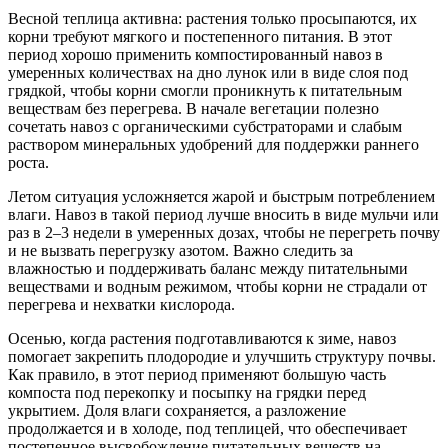
Весной теплица активна: растения только просыпаются, их
корни требуют мягкого и постепенного питания. В этот
период хорошо применить компостированный навоз в
умеренных количествах на дно лунок или в виде слоя под
грядкой, чтобы корни смогли проникнуть к питательным
веществам без перегрева. В начале вегетации полезно
сочетать навоз с органическими субстраторами и слабым
раствором минеральных удобрений для поддержки раннего
роста.
Летом ситуация усложняется жарой и быстрым потреблением
влаги. Навоз в такой период лучше вносить в виде мульчи или
раз в 2–3 недели в умеренных дозах, чтобы не перегреть почву
и не вызвать перегрузку азотом. Важно следить за
влажностью и поддерживать баланс между питательными
веществами и водным режимом, чтобы корни не страдали от
перегрева и нехватки кислорода.
Осенью, когда растения подготавливаются к зиме, навоз
помогает закрепить плодородие и улучшить структуру почвы.
Как правило, в этот период применяют большую часть
компоста под перекопку и посыпку на грядки перед
укрытием. Доля влаги сохраняется, а разложение
продолжается и в холоде, под теплицей, что обеспечивает
постепенное высвобождение питательных веществ на