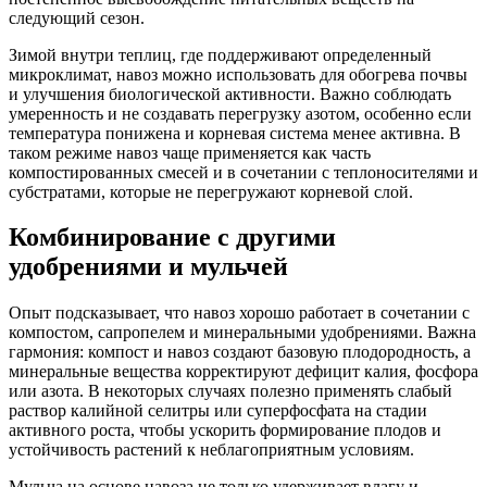
следующий сезон.
Зимой внутри теплиц, где поддерживают определенный
микроклимат, навоз можно использовать для обогрева почвы
и улучшения биологической активности. Важно соблюдать
умеренность и не создавать перегрузку азотом, особенно если
температура понижена и корневая система менее активна. В
таком режиме навоз чаще применяется как часть
компостированных смесей и в сочетании с теплоносителями и
субстратами, которые не перегружают корневой слой.
Комбинирование с другими
удобрениями и мульчей
Опыт подсказывает, что навоз хорошо работает в сочетании с
компостом, сапропелем и минеральными удобрениями. Важна
гармония: компост и навоз создают базовую плодородность, а
минеральные вещества корректируют дефицит калия, фосфора
или азота. В некоторых случаях полезно применять слабый
раствор калийной селитры или суперфосфата на стадии
активного роста, чтобы ускорить формирование плодов и
устойчивость растений к неблагоприятным условиям.
Мульча на основе навоза не только удерживает влагу и