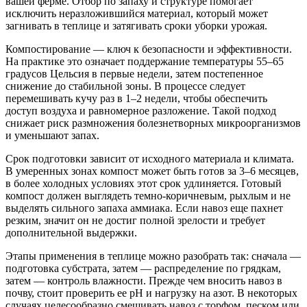
вашей ферме. Отбор по запаху и структуре помогает
исключить неразложившийся материал, который может
загнивать в теплице и затягивать сроки уборки урожая.
Компостирование — ключ к безопасности и эффективности.
На практике это означает поддержание температуры 55–65
градусов Цельсия в первые недели, затем постепенное
снижение до стабильной зоны. В процессе следует
перемешивать кучу раз в 1–2 недели, чтобы обеспечить
доступ воздуха и равномерное разложение. Такой подход
снижает риск размножения болезнетворных микроорганизмов
и уменьшают запах.
Срок подготовки зависит от исходного материала и климата.
В умеренных зонах компост может быть готов за 3–6 месяцев,
в более холодных условиях этот срок удлиняется. Готовый
компост должен выглядеть темно-коричневым, рыхлым и не
выделять сильного запаха аммиака. Если навоз еще пахнет
резким, значит он не достиг полной зрелости и требует
дополнительной выдержки.
Этапы применения в теплице можно разобрать так: сначала —
подготовка субстрата, затем — распределение по грядкам,
затем — контроль влажности. Прежде чем вносить навоз в
почву, стоит проверить ее рН и нагрузку на азот. В некоторых
случаях целесообразно смешивать навоз с торфом, песком или