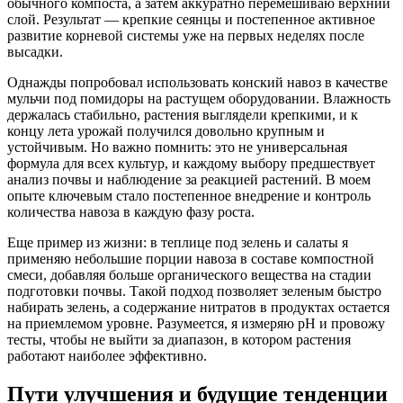
обычного компоста, а затем аккуратно перемешиваю верхний
слой. Результат — крепкие сеянцы и постепенное активное
развитие корневой системы уже на первых неделях после
высадки.
Однажды попробовал использовать конский навоз в качестве
мульчи под помидоры на растущем оборудовании. Влажность
держалась стабильно, растения выглядели крепкими, и к
концу лета урожай получился довольно крупным и
устойчивым. Но важно помнить: это не универсальная
формула для всех культур, и каждому выбору предшествует
анализ почвы и наблюдение за реакцией растений. В моем
опыте ключевым стало постепенное внедрение и контроль
количества навоза в каждую фазу роста.
Еще пример из жизни: в теплице под зелень и салаты я
применяю небольшие порции навоза в составе компостной
смеси, добавляя больше органического вещества на стадии
подготовки почвы. Такой подход позволяет зеленым быстро
набирать зелень, а содержание нитратов в продуктах остается
на приемлемом уровне. Разумеется, я измеряю рН и провожу
тесты, чтобы не выйти за диапазон, в котором растения
работают наиболее эффективно.
Пути улучшения и будущие тенденции