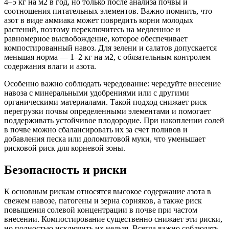
4–5 кг на м2 в год, но только после анализа почвы и
соотношения питательных элементов. Важно помнить, что
азот в виде аммиака может повредить корни молодых
растений, поэтому переключитесь на медленное и
равномерное высвобождение, которое обеспечивает
компостированный навоз. Для зелени и салатов допускается
меньшая норма — 1–2 кг на м2, с обязательным контролем
содержания влаги и азота.
Особенно важно соблюдать чередование: чередуйте внесение
навоза с минеральными удобрениями или с другими
органическими материалами. Такой подход снижает риск
перегрузки почвы определенными элементами и помогает
поддерживать устойчивое плодородие. При накоплении солей
в почве можно сбалансировать их за счет поливов и
добавления песка или доломитовой муки, что уменьшает
рисковой риск для корневой зоны.
Безопасность и риски
К основным рискам относятся высокое содержание азота в
свежем навозе, патогены и зерна сорняков, а также риск
повышения солевой концентрации в почве при частом
внесении. Компостирование существенно снижает эти риски,
но полностью исключить их нельзя. Всегда важно соблюдать