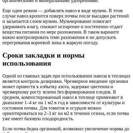
органическими и минеральными удобрениями.
Еще один режим — добавлять навоз в виде мульчи. В этом
случае навоз кропится поверх почвы после высадки растений
и засыпается слоем мульчи. Мульчирование помогает
удерживать влагу, снижает испарение и постепенно отдает
вещества питания по мере разложения. В таком варианте
важно контролировать темп разложения и не допускать
перегревания корневой зоны в жаркую погоду.
Сроки закладки и нормы
использования
Одной из главных задач при использовании навоза в теплицах
является контроль дозировки. Чрезмерное введение органики
может привести к избытку азота, задержке цветения и
чрезмерному росту зелени без формирования плодов. В
среднем, компостированный навоз в теплице применяют в
диапазоне 1–4 кг на 1 м2 в год в зависимости от культуры и
состояния почвы. Для томатов и огурцов можно
ориентироваться на 2–3 кг на м2 в течение сезона, если почва
уже имеет базовую плодородность.
Если почва бедна органикой, возможно увеличение нормы до