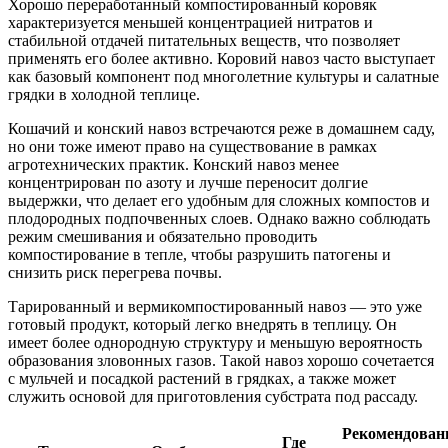
Хорошо переработанный компостированный коровяк
характеризуется меньшей концентрацией нитратов и
стабильной отдачей питательных веществ, что позволяет
применять его более активно. Коровий навоз часто выступает
как базовый компонент под многолетние культуры и салатные
грядки в холодной теплице.
Кошачий и конский навоз встречаются реже в домашнем саду,
но они тоже имеют право на существование в рамках
агротехнических практик. Конский навоз менее
концентрирован по азоту и лучше переносит долгие
выдержки, что делает его удобным для сложных компостов и
плодородных подпочвенных слоев. Однако важно соблюдать
режим смешивания и обязательно проводить
компостирование в тепле, чтобы разрушить патогены и
снизить риск перегрева почвы.
Тарированный и вермикомпостированный навоз — это уже
готовый продукт, который легко внедрять в теплицу. Он
имеет более однородную структуру и меньшую вероятность
образования зловонных газов. Такой навоз хорошо сочетается
с мульчей и посадкой растений в грядках, а также может
служить основой для приготовления субстрата под рассаду.
Рекомендова
Где