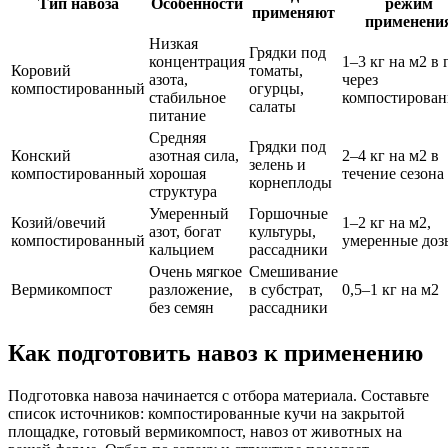
Тип навоза
Особенности
режим
применяют
применени
Низкая
Грядки под
концентрация
1–3 кг на м2 в 
Коровий
томаты,
азота,
через
компостированный
огурцы,
стабильное
компостирован
салаты
питание
Средняя
Грядки под
Конский
азотная сила,
2–4 кг на м2 в
зелень и
компостированный
хорошая
течение сезона
корнеплоды
структура
Умеренный
Горшочные
Козий/овечий
1–2 кг на м2,
азот, богат
культуры,
компостированный
умеренные доз
кальцием
рассадники
Очень мягкое
Смешивание
Вермикомпост
разложение,
в субстрат,
0,5–1 кг на м2
без семян
рассадники
Как подготовить навоз к применению
Подготовка навоза начинается с отбора материала. Составьте
список источников: компостированные кучи на закрытой
площадке, готовый вермикомпост, навоз от животных на