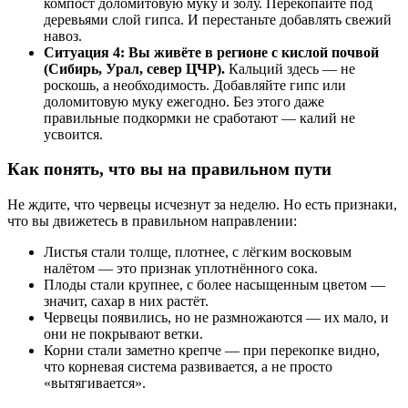
компост доломитовую муку и золу. Перекопайте под
деревьями слой гипса. И перестаньте добавлять свежий
навоз.
Ситуация 4: Вы живёте в регионе с кислой почвой
(Сибирь, Урал, север ЦЧР).
Кальций здесь — не
роскошь, а необходимость. Добавляйте гипс или
доломитовую муку ежегодно. Без этого даже
правильные подкормки не сработают — калий не
усвоится.
Как понять, что вы на правильном пути
Не ждите, что червецы исчезнут за неделю. Но есть признаки,
что вы движетесь в правильном направлении:
Листья стали толще, плотнее, с лёгким восковым
налётом — это признак уплотнённого сока.
Плоды стали крупнее, с более насыщенным цветом —
значит, сахар в них растёт.
Червецы появились, но не размножаются — их мало, и
они не покрывают ветки.
Корни стали заметно крепче — при перекопке видно,
что корневая система развивается, а не просто
«вытягивается».