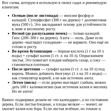
Вот схема, которую я использую в своих садах и рекомендую
клиентам:
Осенью (после листопада)
— вносим фосфор и
кальций. Суперфосфат (300 г на дерево) + доломитовая
мука (500 г). Это закладывает основу для устойчивости
к зиме и весеннему росту.
Весной (до распускания почек)
— только кальций.
Гипс (200–300 г на дерево). Азота — ноль. Даже если
дерево «выглядит голодным» — не кормите. Оно ещё не
готово к росту.
Во время бутонизации
— борная кислота (1 г на 10 л
воды) + сульфат калия (1 ст. л. на 10 л). Опрыскиваем
листья. Это помогает плодам набирать сахар, а соку —
становиться плотным.
После цветения
— сульфат калия (1 ст. л. на 10 л) под
корень. Можно добавить биогумус (1 л на 10 л воды) —
как стимулятор корней, а не как источник азота.
Летом (июль)
— если дерево выглядит слабым, можно
дать 100 г калимагнезии (как источник калия и магния).
Но не азота!
Важно: подкормки делаем не «по календарю», а по состоянию
дерева. Если листья бледные, а плоды мелкие — значит, не
хватает калия или бора. Если листья зелёные, но тонкие и