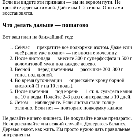
Если вы видите эти признаки — вы на верном пути. Не
трогайте деревья химией. Дайте им 1–2 сезона. Они сами
восстановятся.
Что делать дальше — пошагово
Вот ваш план на ближайший год:
Сейчас — прекратите все подкормки азотом. Даже если
«всё равно уже поздно» — не вносите мочевину.
После листопада — внесите 300 г суперфосфата и 500 г
доломитовой муки под каждое дерево.
Весной — перед цветением — рассыпьте 200–300 г
гипса под кроной.
Во время бутонизации — опрыскайте крону борной
кислотой (1 г на 10 л воды).
После цветения — под корень — 1 ст. л. сульфата калия
на 10 л воды. Полейте 2–3 раза с интервалом в 10 дней.
Летом — наблюдайте. Если листья стали толще —
отлично. Если нет — повторите подкормку калием.
Не делайте ничего лишнего. Не покупайте новые препараты.
Не опрыскивайте «на всякий случай». Доверьтесь балансу.
Деревья знают, как жить. Им просто нужно дать правильные
ингредиенты.