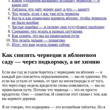
Какие удобрения вызывают вспышку червецов — и
какие нет
Таблица: что даёт дереву азот, а что — защиту
Что делать, если у вас уже есть червецы
Когда и как правильно кормить яблони, чтобы червецов
не было вообще
Частые ошибки — и почему они усугубляют проблему
Сценарии: что делать в разных ситуациях
Как понять, что вы на правильном пути
Что делать дальше — пошагово
Итог: что вам делать прямо сейчас
Как снизить червецов в яблоневом
саду — через подкормку, а не химию
Если вы год за годом боретесь с червецами на яблонях — и
каждый раз спасаетесь опрыскиванием, — вы не одиноки. Но
если вы устали от химии, от трат на инсектициды и от того,
что через пару недель вредители снова появляются, — вы на
правильном пути. Потому что червецы — это не просто
вредители. Они — симптом. И симптом этот связан с тем, как
вы кормите деревья.
Я не говорю, что подкормка — это волшебная таблетка. Но я