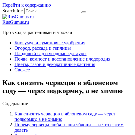
Перейти к содержанию
Search for:
RusGumus.ru
Про уход за растениями и урожай
Биогумус и гуминовые удобрения
Огород, рассада и теплицы
Плодовый сад и ягодные культуры
Почва, компост и восстановление плодородия
Цветы, газон и декоративные растения
Свежее
Как снизить червецов в яблоневом
саду — через подкормку, а не химию
Содержание
Как снизить червецов в яблоневом саду — через
подкормку, а не химию
Почему червецы любят ваши яблони — и что с этим
делать