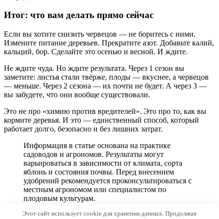
Итог: что вам делать прямо сейчас
Если вы хотите снизить червецов — не боритесь с ними.
Измените питание деревьев. Прекратите азот. Добавьте калий,
кальций, бор. Сделайте это осенью и весной. И ждите.
Не ждите чуда. Но ждите результата. Через 1 сезон вы
заметите: листья стали твёрже, плоды — вкуснее, а червецов
— меньше. Через 2 сезона — их почти не будет. А через 3 —
вы забудете, что они вообще существовали.
Это не про «химию против вредителей». Это про то, как вы
кормите деревья. И это — единственный способ, который
работает долго, безопасно и без лишних затрат.
Информация в статье основана на практике
садоводов и агрономов. Результаты могут
варьироваться в зависимости от климата, сорта
яблонь и состояния почвы. Перед внесением
удобрений рекомендуется проконсультироваться с
местным агрономом или специалистом по
плодовым культурам.
Этот сайт использует cookie для хранения данных. Продолжая
© 2026 RusGumus.ru