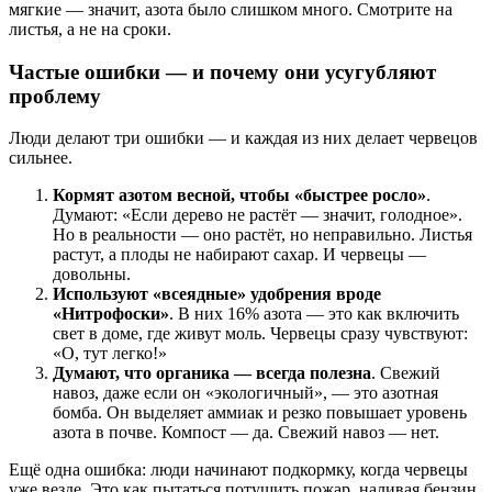
мягкие — значит, азота было слишком много. Смотрите на
листья, а не на сроки.
Частые ошибки — и почему они усугубляют
проблему
Люди делают три ошибки — и каждая из них делает червецов
сильнее.
Кормят азотом весной, чтобы «быстрее росло»
.
Думают: «Если дерево не растёт — значит, голодное».
Но в реальности — оно растёт, но неправильно. Листья
растут, а плоды не набирают сахар. И червецы —
довольны.
Используют «всеядные» удобрения вроде
«Нитрофоски»
. В них 16% азота — это как включить
свет в доме, где живут моль. Червецы сразу чувствуют:
«О, тут легко!»
Думают, что органика — всегда полезна
. Свежий
навоз, даже если он «экологичный», — это азотная
бомба. Он выделяет аммиак и резко повышает уровень
азота в почве. Компост — да. Свежий навоз — нет.
Ещё одна ошибка: люди начинают подкормку, когда червецы
уже везде. Это как пытаться потушить пожар, наливая бензин.