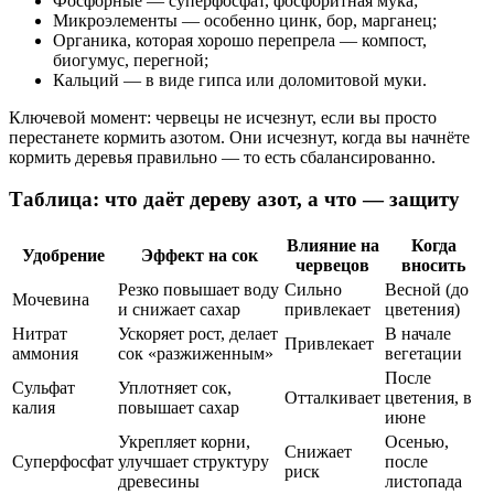
Фосфорные — суперфосфат, фосфоритная мука;
Микроэлементы — особенно цинк, бор, марганец;
Органика, которая хорошо перепрела — компост,
биогумус, перегной;
Кальций — в виде гипса или доломитовой муки.
Ключевой момент: червецы не исчезнут, если вы просто
перестанете кормить азотом. Они исчезнут, когда вы начнёте
кормить деревья правильно — то есть сбалансированно.
Таблица: что даёт дереву азот, а что — защиту
Влияние на
Когда
Удобрение
Эффект на сок
червецов
вносить
Резко повышает воду
Сильно
Весной (до
Мочевина
и снижает сахар
привлекает
цветения)
Нитрат
Ускоряет рост, делает
В начале
Привлекает
аммония
сок «разжиженным»
вегетации
После
Сульфат
Уплотняет сок,
Отталкивает
цветения, в
калия
повышает сахар
июне
Укрепляет корни,
Осенью,
Снижает
Суперфосфат
улучшает структуру
после
риск
древесины
листопада