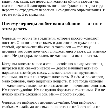
видел, как сады, где перестали кормить яблони азотом «на
глаз» и начали балансировать питание, буквально за два года
перестали страдать от червецов. Без единого опрыскивания. И
это не миф. Это практика.
Почему червецы любят ваши яблони — и что с
этим делать
Червецы — это не те вредители, которые просто «съедают
листья». Они питаются соком, и для этого им нужен очень
слабый, «разжиженный» сок. А такой сок — только у
деревьев, которые получают слишком много азота. Да, именно
азота. Не фосфора, не калия, не магния — а именно азота.
Когда вы вносите много азота — особенно в виде мочевины,
нитратов или свежего навоза — дерево начинает активно
наращивать зелёную массу. Листья становятся крупными,
сочными, но сок в них теряет плотность. В нём мало сахаров,
мало фенолов, мало защитных веществ. И вот тогда червецы
— маленькие, тихие, почти незаметные — начинают селиться.
Им просто удобно. Им не нужно бороться с токсинами. Им не
нужно искать сложный сок. Им — просто вкусно.
Червецы не выбирают деревья случайно. Они выбирают
слабых. А слабыми деревья становятся не от болезней, а от