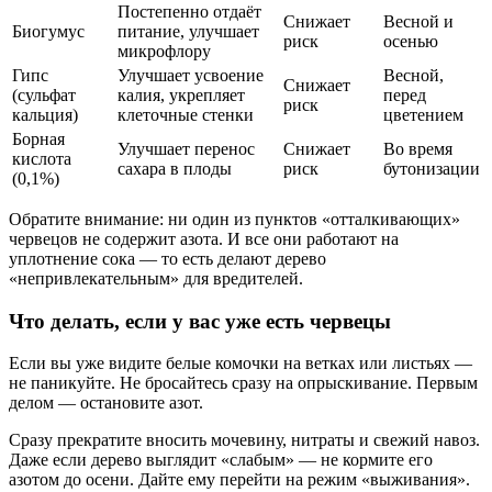
Постепенно отдаёт
Снижает
Весной и
Биогумус
питание, улучшает
риск
осенью
микрофлору
Гипс
Улучшает усвоение
Весной,
Снижает
(сульфат
калия, укрепляет
перед
риск
кальция)
клеточные стенки
цветением
Борная
Улучшает перенос
Снижает
Во время
кислота
сахара в плоды
риск
бутонизации
(0,1%)
Обратите внимание: ни один из пунктов «отталкивающих»
червецов не содержит азота. И все они работают на
уплотнение сока — то есть делают дерево
«непривлекательным» для вредителей.
Что делать, если у вас уже есть червецы
Если вы уже видите белые комочки на ветках или листьях —
не паникуйте. Не бросайтесь сразу на опрыскивание. Первым
делом — остановите азот.
Сразу прекратите вносить мочевину, нитраты и свежий навоз.
Даже если дерево выглядит «слабым» — не кормите его
азотом до осени. Дайте ему перейти на режим «выживания».