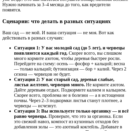
Нужно начинать за 3–4 месяца до того, как вредители
появятся.
Сценарии: что делать в разных ситуациях
Ваш сад — не мой. И ваша ситуация — не моя. Вот как
действовать в разных случаях:
Ситуация 1: У вас молодой сад (до 5 лет), и червецы
появляются каждый год.
Скорее всего, вы слишком
много кормите азотом, чтобы деревья быстрее росли.
Перейдите на схему: осень — фосфор + кальций; весна
— только кальций; бутонизация — бор + калий. Через 2
сезона — червецов не будет.
Ситуация 2: У вас старый сад, деревья слабые,
листья желтеют, червецов много.
Не кормите азотом.
Дайте деревьям отдых. Подкормите калием и кальцием.
Скорее всего, проблема не в болезни — а в истощении
почвы. Через 2–3 подкормки листья станут плотнее, а
червецы — исчезнут.
Ситуация 3: Вы используете только органику — и всё
равно червецы.
Проверьте, что это за органика. Если
это свежий навоз, компост из кухонных отходов без
добавления золы — это азотный коктейль. Добавьте в