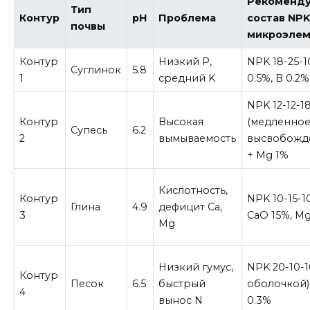
Рекоменд
Тип
Контур
pH
Проблема
состав NPK
почвы
микроэле
Контур
Низкий P,
NPK 18-25-1
Суглинок
5.8
1
средний K
0.5%, B 0.2%
NPK 12-12-1
Контур
Высокая
(медленно
Супесь
6.2
2
вымываемость
высвобожд
+ Mg 1%
Кислотность,
Контур
NPK 10-15-1
Глина
4.9
дефицит Ca,
3
CaO 15%, M
Mg
Низкий гумус,
NPK 20-10-1
Контур
Песок
6.5
быстрый
оболочкой)
4
вынос N
0.3%