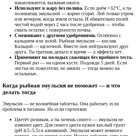
накапливается, вызывая ожоги.
Используют в жару без полива.
Если днём +32°C, а ты
поливаешь эмульсией — корни сгорят. Лей только утром
или вечером, когда земля остыла. И обязательно полей
чистой водой через 2 часа после удобрения — чтобы
смыть остатки с поверхности почвы.
Смешивают с другими удобрениями.
Особенно с
кальцием или золой. Рыбная эмульсия — кислая.
Кальций — щелочной. Вместе они нейтрализуют друг
друга. Ты тратишь деньги и время — а эффекта нет.
Применяют на молодых саженцах без пробного теста.
Первый раз — на одном кусте. Подожди 5 дней. Если
листья не пожелтели, не завяли — тогда можно на
остальные.
Когда рыбная эмульсия не поможет — и что
делать тогда
Эмульсия — не волшебная таблетка. Она работает, если
проблема в питании. Но если гортензия:
Цветёт розовым, а ты хочешь синего — эмульсия не
изменит цвет. Для синего цвета нужен кислый грунт
(pH 4,5–5,5) и алюминий. Эмульсия может немного
помочь, но не решит задачу. Нужно добавить серу или