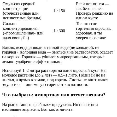
Эмульсия средней
Если нет опыта —
концентрации
так безопаснее.
1 : 150
(отечественные или
Проверь реакцию на
неизвестные бренды)
одном кусте
Сильно
Только если
концентрированная
гортензия взрослая,
1 : 300
(«промышленная» или
здоровая, и ты
«для овощей»)
уверен в составе
Важно: всегда разводи в тёплой воде (не холодной, не
горячей). Холодная вода — эмульсия не растворяется, оседает
на корнях. Горячая — убивает микроорганизмы, которые
делают удобрение эффективным.
Используй 1–2 литра раствора на один взрослый куст. На
молодое растение (до 2 лет) — 0,5–1 литр. Поливай не на
листья, а прямо в землю, под корень. Листья не впитывают
эмульсию — они могут сгореть от кислотности.
Что выбрать: импортная или отечественная?
На рынке много «рыбных» продуктов. Но не все они
настоящие эмульсии. Вот как отличить: