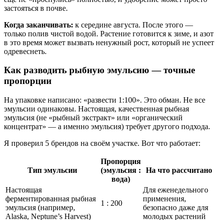
застояться в почве.
Когда заканчивать:
к середине августа. После этого —
только полив чистой водой. Растение готовится к зиме, и азот
в это время может вызвать ненужный рост, который не успеет
одревеснеть.
Как разводить рыбную эмульсию — точные
пропорции
На упаковке написано: «развести 1:100». Это обман. Не все
эмульсии одинаковы. Настоящая, качественная рыбная
эмульсия (не «рыбный экстракт» или «органический
концентрат» — а именно эмульсия) требует другого подхода.
Я проверил 5 брендов на своём участке. Вот что работает:
Пропорция
Тип эмульсии
(эмульсия :
На что рассчитано
вода)
Настоящая
Для еженедельного
ферментированная рыбная
применения,
1 : 200
эмульсия (например,
безопасно даже для
Alaska, Neptune’s Harvest)
молодых растений