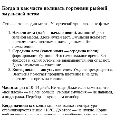
Когда и как часто поливать гортензии рыбной
эмульсией летом
Лето — это не один месяц. У гортензий три ключевые фазы:
Начало лета (май — начало июня)
: активный рост
зелёной массы. Здесь нужен азот. Эмульсия помогает
листьям стать плотными, насыщенными, без
пожелтения.
Середина лета (конец июня — середина июля)
:
формирование бутонов. Это самое важное время. Без
фосфора и калия бутоны не завязываются или опадают.
Здесь эмульсия — спасение.
Конец июля — август
: цветение. Уход не прекращается.
Эмульсия помогает продлить цветение и не дать
листьям выгореть на солнце.
Частота:
раз в 10–14 дней. Не чаще. Даже если кажется, что
«всё плохо» — не лей больше. Рыбная эмульсия — не панацея,
а поддержка. Перебор — хуже, чем недобор.
Когда начинать:
с конца мая, как только температура
стабилизируется выше +18°C. До этого — не нужно. Корни
ещё не «проснулись» полностью, и удобрение может просто