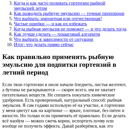
Когда и как часто поливать гортензии рыбной
эмульсией летом
Как разводить рыбную эмульсию — точные пропорции
Что выбрать: импортная или отечественная?
Частые ошибки — и как их избежать
Когда рыбная эмульсия не поможет — и что делать тогда
Как лучше сделать — пошаговый алгоритм
Что выбрать в зависимости от ситуации
Итог: что делать прямо сейчас
Как правильно применять рыбную
эмульсию для подпитки гортензий в
летний период
Если твои гортензии в июле начали бледнеть, листья желтеют,
а бутоны не раскрываются — скорее всего, им не хватает
питательных веществ. Не спешить покупать химические
удобрения. Есть проверенный, натуральный способ: рыбная
эмульсия. Я сам годами использую её на участке, и гортензии
у меня цветут как на картинке — яркие, плотные, без пятен и
вялости. Но только если применять её правильно. Если делать
всё наобум — можно сжечь корни, испортить почву или
вообще не получить эффекта. Давай разберёмся, как это