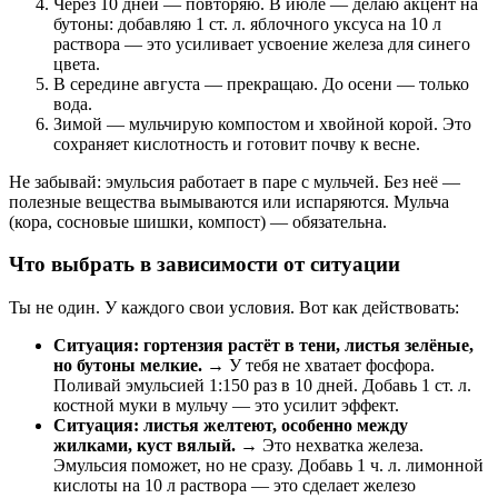
Через 10 дней — повторяю. В июле — делаю акцент на
бутоны: добавляю 1 ст. л. яблочного уксуса на 10 л
раствора — это усиливает усвоение железа для синего
цвета.
В середине августа — прекращаю. До осени — только
вода.
Зимой — мульчирую компостом и хвойной корой. Это
сохраняет кислотность и готовит почву к весне.
Не забывай: эмульсия работает в паре с мульчей. Без неё —
полезные вещества вымываются или испаряются. Мульча
(кора, сосновые шишки, компост) — обязательна.
Что выбрать в зависимости от ситуации
Ты не один. У каждого свои условия. Вот как действовать:
Ситуация: гортензия растёт в тени, листья зелёные,
но бутоны мелкие.
→ У тебя не хватает фосфора.
Поливай эмульсией 1:150 раз в 10 дней. Добавь 1 ст. л.
костной муки в мульчу — это усилит эффект.
Ситуация: листья желтеют, особенно между
жилками, куст вялый.
→ Это нехватка железа.
Эмульсия поможет, но не сразу. Добавь 1 ч. л. лимонной
кислоты на 10 л раствора — это сделает железо