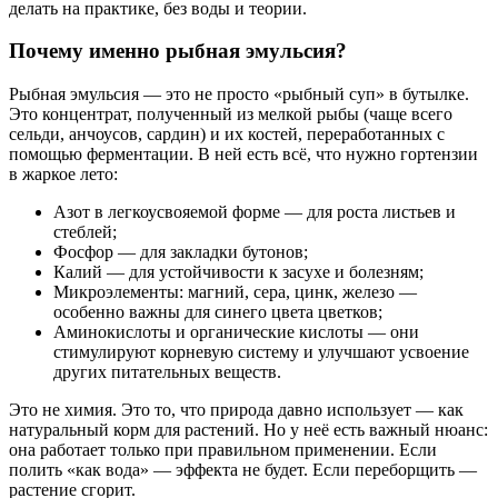
делать на практике, без воды и теории.
Почему именно рыбная эмульсия?
Рыбная эмульсия — это не просто «рыбный суп» в бутылке.
Это концентрат, полученный из мелкой рыбы (чаще всего
сельди, анчоусов, сардин) и их костей, переработанных с
помощью ферментации. В ней есть всё, что нужно гортензии
в жаркое лето:
Азот в легкоусвояемой форме — для роста листьев и
стеблей;
Фосфор — для закладки бутонов;
Калий — для устойчивости к засухе и болезням;
Микроэлементы: магний, сера, цинк, железо —
особенно важны для синего цвета цветков;
Аминокислоты и органические кислоты — они
стимулируют корневую систему и улучшают усвоение
других питательных веществ.
Это не химия. Это то, что природа давно использует — как
натуральный корм для растений. Но у неё есть важный нюанс:
она работает только при правильном применении. Если
полить «как вода» — эффекта не будет. Если переборщить —
растение сгорит.