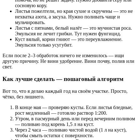
сосновую кору.
Листья пожелтели, но края сухие и скручены — это не
нехватка азота, а засуха. Нужно поливать чаще и
мульчировать.
Листья с пятнами, белый налёт — это мучнистая роса.
Эмульсия не лечит грибки. Тут нужен фунгицид.
Куст вялый, корни гниют — это переувлажнение.
Эмульсия только усугубит.
Если после 2–3 обработок ничего не изменилось — ищи
другую причину. Не вини удобрение. Вини почву, полив или
свет.
Как лучше сделать — пошаговый алгоритм
Вот то, что я делаю каждый год на своём участке. Просто,
чётко, без лишнего.
В конце мая — проверяю кусты. Если листья бледные,
рост медленный — готовлю раствор 1:200.
Утром, в пасмурный день или перед вечерним поливом
— поливаю под корень 1,5 л на куст.
Через 2 часа — поливаю чистой водой (1 л на куст),
чтобы смыть остатки с поверхности.