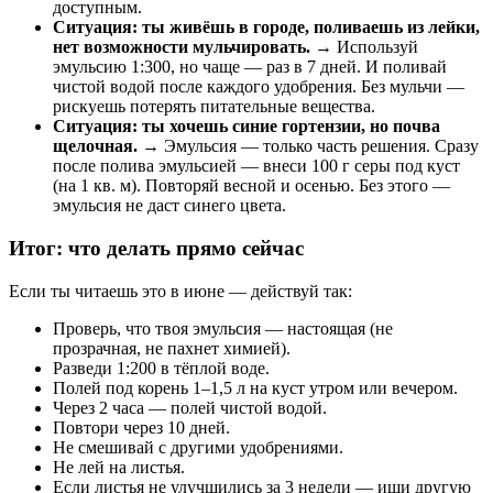
доступным.
Ситуация: ты живёшь в городе, поливаешь из лейки,
нет возможности мульчировать.
→ Используй
эмульсию 1:300, но чаще — раз в 7 дней. И поливай
чистой водой после каждого удобрения. Без мульчи —
рискуешь потерять питательные вещества.
Ситуация: ты хочешь синие гортензии, но почва
щелочная.
→ Эмульсия — только часть решения. Сразу
после полива эмульсией — внеси 100 г серы под куст
(на 1 кв. м). Повторяй весной и осенью. Без этого —
эмульсия не даст синего цвета.
Итог: что делать прямо сейчас
Если ты читаешь это в июне — действуй так:
Проверь, что твоя эмульсия — настоящая (не
прозрачная, не пахнет химией).
Разведи 1:200 в тёплой воде.
Полей под корень 1–1,5 л на куст утром или вечером.
Через 2 часа — полей чистой водой.
Повтори через 10 дней.
Не смешивай с другими удобрениями.
Не лей на листья.
Если листья не улучшились за 3 недели — ищи другую