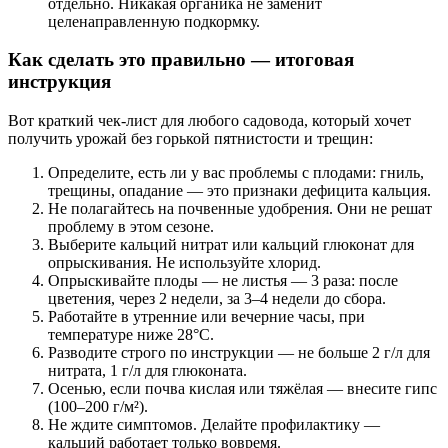
отдельно. Никакая органика не заменит
целенаправленную подкормку.
Как сделать это правильно — итоговая
инструкция
Вот краткий чек-лист для любого садовода, который хочет
получить урожай без горькой пятнистости и трещин:
Определите, есть ли у вас проблемы с плодами: гниль,
трещины, опадание — это признаки дефицита кальция.
Не полагайтесь на почвенные удобрения. Они не решат
проблему в этом сезоне.
Выберите кальций нитрат или кальций глюконат для
опрыскивания. Не используйте хлорид.
Опрыскивайте плоды — не листья — 3 раза: после
цветения, через 2 недели, за 3–4 недели до сбора.
Работайте в утренние или вечерние часы, при
температуре ниже 28°C.
Разводите строго по инструкции — не больше 2 г/л для
нитрата, 1 г/л для глюконата.
Осенью, если почва кислая или тяжёлая — внесите гипс
(100–200 г/м²).
Не ждите симптомов. Делайте профилактику —
кальций работает только вовремя.