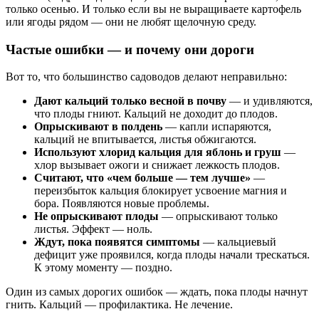
только осенью. И только если вы не выращиваете картофель
или ягоды рядом — они не любят щелочную среду.
Частые ошибки — и почему они дороги
Вот то, что большинство садоводов делают неправильно:
Дают кальций только весной в почву
— и удивляются,
что плоды гниют. Кальций не доходит до плодов.
Опрыскивают в полдень
— капли испаряются,
кальций не впитывается, листья обжигаются.
Используют хлорид кальция для яблонь и груш
—
хлор вызывает ожоги и снижает лежкость плодов.
Считают, что «чем больше — тем лучше»
—
переизбыток кальция блокирует усвоение магния и
бора. Появляются новые проблемы.
Не опрыскивают плоды
— опрыскивают только
листья. Эффект — ноль.
Ждут, пока появятся симптомы
— кальциевый
дефицит уже проявился, когда плоды начали трескаться.
К этому моменту — поздно.
Один из самых дорогих ошибок — ждать, пока плоды начнут
гнить. Кальций — профилактика. Не лечение.