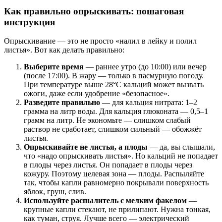
Как правильно опрыскивать: пошаговая
инструкция
Опрыскивание — это не просто «налил в лейку и полил
листья». Вот как делать правильно:
Выберите время
— раннее утро (до 10:00) или вечер
(после 17:00). В жару — только в пасмурную погоду.
При температуре выше 28°C кальций может вызвать
ожоги, даже если удобрение «безопасное».
Разведите правильно
— для кальция нитрата: 1–2
грамма на литр воды. Для кальция глюконата — 0,5–1
грамм на литр. Не экономьте — слишком слабый
раствор не сработает, слишком сильный — обожжёт
листья.
Опрыскивайте не листья, а плоды
— да, вы слышали,
что «надо опрыскивать листья». Но кальций не попадает
в плоды через листья. Он попадает в плоды через
кожуру. Поэтому целевая зона — плоды. Распыляйте
так, чтобы капли равномерно покрывали поверхность
яблок, груш, слив.
Используйте распылитель с мелким факелом
—
крупные капли стекают, не прилипают. Нужна тонкая,
как туман, струя. Лучше всего — электрический