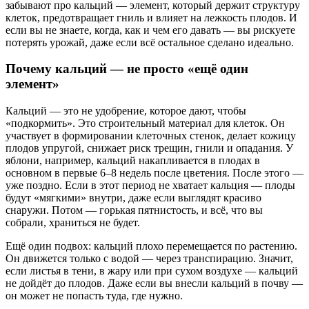
забывают про кальций — элемент, который держит структуру
клеток, предотвращает гниль и влияет на лежкость плодов. И
если вы не знаете, когда, как и чем его давать — вы рискуете
потерять урожай, даже если всё остальное сделано идеально.
Почему кальций — не просто «ещё один
элемент»
Кальций — это не удобрение, которое дают, чтобы
«подкормить». Это строительный материал для клеток. Он
участвует в формировании клеточных стенок, делает кожицу
плодов упругой, снижает риск трещин, гнили и опадания. У
яблони, например, кальций накапливается в плодах в
основном в первые 6–8 недель после цветения. После этого —
уже поздно. Если в этот период не хватает кальция — плоды
будут «мягкими» внутри, даже если выглядят красиво
снаружи. Потом — горькая пятнистость, и всё, что вы
собрали, храниться не будет.
Ещё один подвох: кальций плохо перемещается по растению.
Он движется только с водой — через транспирацию. Значит,
если листья в тени, в жару или при сухом воздухе — кальций
не дойдёт до плодов. Даже если вы внесли кальций в почву —
он может не попасть туда, где нужно.