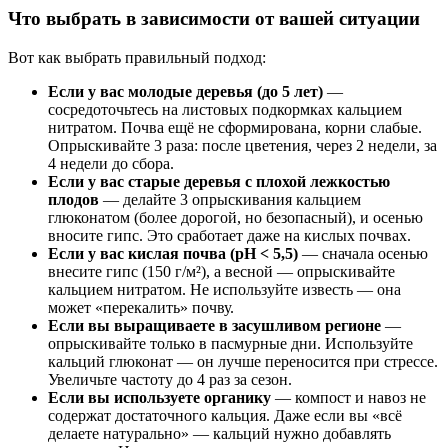
Что выбрать в зависимости от вашей ситуации
Вот как выбрать правильный подход:
Если у вас молодые деревья (до 5 лет)
—
сосредоточьтесь на листовых подкормках кальцием
нитратом. Почва ещё не сформирована, корни слабые.
Опрыскивайте 3 раза: после цветения, через 2 недели, за
4 недели до сбора.
Если у вас старые деревья с плохой лежкостью
плодов
— делайте 3 опрыскивания кальцием
глюконатом (более дорогой, но безопасный), и осенью
вносите гипс. Это сработает даже на кислых почвах.
Если у вас кислая почва (pH < 5,5)
— сначала осенью
внесите гипс (150 г/м²), а весной — опрыскивайте
кальцием нитратом. Не используйте известь — она
может «перекалить» почву.
Если вы выращиваете в засушливом регионе
—
опрыскивайте только в пасмурные дни. Используйте
кальций глюконат — он лучше переносится при стрессе.
Увеличьте частоту до 4 раз за сезон.
Если вы используете органику
— компост и навоз не
содержат достаточного кальция. Даже если вы «всё
делаете натурально» — кальций нужно добавлять