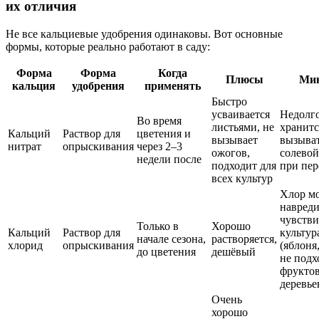
их отличия
Не все кальциевые удобрения одинаковы. Вот основные
формы, которые реально работают в саду:
Форма
Форма
Когда
Плюсы
Ми
кальция
удобрения
применять
Быстро
усваивается
Недолг
Во время
листьями, не
хранитс
Кальций
Раствор для
цветения и
вызывает
вызыва
нитрат
опрыскивания
через 2–3
ожогов,
солевой
недели после
подходит для
при пер
всех культур
Хлор м
навреди
чувств
Только в
Хорошо
Кальций
Раствор для
культур
начале сезона,
растворяется,
хлорид
опрыскивания
(яблоня
до цветения
дешёвый
не подх
фрукто
деревье
Очень
хорошо