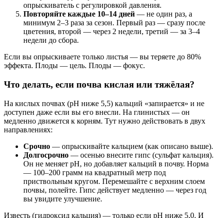
опрыскиватель с регулировкой давления.
Повторяйте каждые 10–14 дней
— не один раз, а
минимум 2–3 раза за сезон. Первый раз — сразу после
цветения, второй — через 2 недели, третий — за 3–4
недели до сбора.
Если вы опрыскиваете только листья — вы теряете до 80%
эффекта. Плоды — цель. Плоды — фокус.
Что делать, если почва кислая или тяжёлая?
На кислых почвах (pH ниже 5,5) кальций «запирается» и не
доступен даже если вы его внесли. На глинистых — он
медленно движется к корням. Тут нужно действовать в двух
направлениях:
Срочно
— опрыскивайте кальцием (как описано выше).
Долгосрочно
— осенью внесите гипс (сульфат кальция).
Он не меняет pH, но добавляет кальций в почву. Норма
— 100–200 грамм на квадратный метр под
приствольным кругом. Перемешайте с верхним слоем
почвы, полейте. Гипс действует медленно — через год
вы увидите улучшение.
Известь (гидроксид кальция) — только если pH ниже 5,0. И