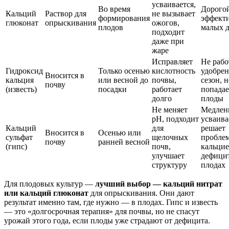
усваивается,
Во время
Дорогой
Кальций
Раствор для
не вызывает
формирования
эффекти
глюконат
опрыскивания
ожогов,
плодов
малых д
подходит
даже при
жаре
Исправляет
Не рабо
Гидроксид
Только осенью
кислотность
удобрен
Вносится в
кальция
или весной до
почвы,
сезон, н
почву
(известь)
посадки
работает
попадае
долго
плоды
Не меняет
Медлен
pH, подходит
усваива
Кальций
для
решает
Вносится в
Осенью или
сульфат
щелочных
пробле
почву
ранней весной
(гипс)
почв,
кальцие
улучшает
дефицит
структуру
плодах
Для плодовых культур —
лучший выбор — кальций нитрат
или кальций глюконат
для опрыскивания. Они дают
результат именно там, где нужно — в плодах. Гипс и известь
— это «долгосрочная терапия» для почвы, но не спасут
урожай этого года, если плоды уже страдают от дефицита.