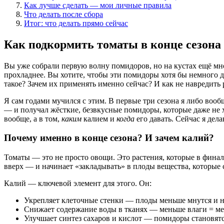
Как лучше сделать — мои личные правила
Что делать после сбора
Итог: что делать прямо сейчас
Как подкормить томаты в конце сезон
Вы уже собрали первую волну помидоров, но на кустах ещё мн
прохладнее. Вы хотите, чтобы эти помидоры хотя бы немного д
такое? Зачем их применять именно сейчас? И как не навредить 
Я сам годами мучился с этим. В первые три сезона я либо во
— и получал жёсткие, безвкусные помидоры, которые даже не хо
вообще, а в том,
каким
калием и
когда
его давать. Сейчас я дел
Почему именно в конце сезона? И зачем калий?
Томаты — это не просто овощи. Это растения, которые в финаль
вверх — и начинает «закладывать» в плоды вещества, которые
Калий — ключевой элемент для этого. Он:
Укрепляет клеточные стенки — плоды меньше мнутся и н
Снижает содержание воды в тканях — меньше влаги = ме
Улучшает синтез сахаров и кислот — помидоры становятся