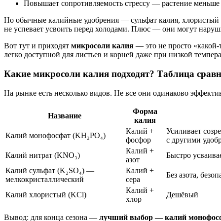
Повышает сопротивляемость стрессу — растение меньше 
Но обычные калийные удобрения — сульфат калия, хлористый 
не успевает усвоить перед холодами. Плюс — они могут наруши
Вот тут и приходят
микросоли калия
— это не просто «какой-т
легко доступной для листьев и корней даже при низкой темпера
Какие микросоли калия подходят? Таблица срав
На рынке есть несколько видов. Не все они одинаково эффектив
Форма
Название
калия
Калий +
Усиливает созр
Калий монофосфат (KH₂PO₄)
фосфор
с другими удоб
Калий +
Калий нитрат (KNO₃)
Быстро усваива
азот
Калий сульфат (K₂SO₄) —
Калий +
Без азота, безо
мелкокристаллический
сера
Калий +
Калий хлористый (KCl)
Дешёвый
хлор
Вывод: для конца сезона —
лучший выбор — калий монофос