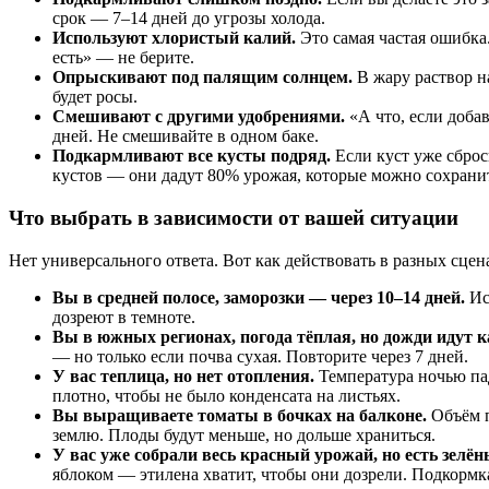
срок — 7–14 дней до угрозы холода.
Используют хлористый калий.
Это самая частая ошибка.
есть» — не берите.
Опрыскивают под палящим солнцем.
В жару раствор н
будет росы.
Смешивают с другими удобрениями.
«А что, если доба
дней. Не смешивайте в одном баке.
Подкармливают все кусты подряд.
Если куст уже сброс
кустов — они дадут 80% урожая, которые можно сохрани
Что выбрать в зависимости от вашей ситуации
Нет универсального ответа. Вот как действовать в разных сцен
Вы в средней полосе, заморозки — через 10–14 дней.
Ис
дозреют в темноте.
Вы в южных регионах, погода тёплая, но дожди идут 
— но только если почва сухая. Повторите через 7 дней.
У вас теплица, но нет отопления.
Температура ночью пад
плотно, чтобы не было конденсата на листьях.
Вы выращиваете томаты в бочках на балконе.
Объём п
землю. Плоды будут меньше, но дольше храниться.
У вас уже собрали весь красный урожай, но есть зелё
яблоком — этилена хватит, чтобы они дозрели. Подкормка