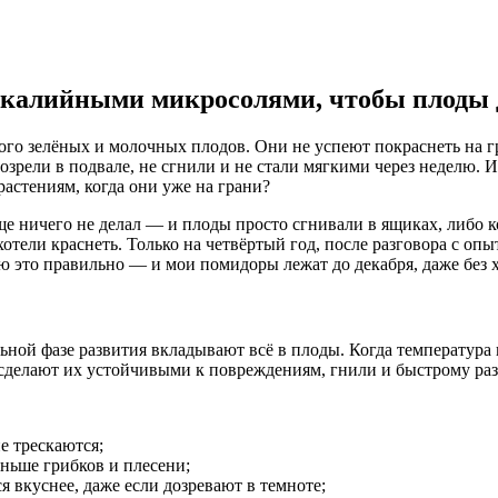
а калийными микросолями, чтобы плоды
ого зелёных и молочных плодов. Они не успеют покраснеть на г
озрели в подвале, не сгнили и не стали мягкими через неделю.
растениям, когда они уже на грани?
обще ничего не делал — и плоды просто сгнивали в ящиках, либо
тели краснеть. Только на четвёртый год, после разговора с опы
аю это правильно — и мои помидоры лежат до декабря, даже без 
ной фазе развития вкладывают всё в плоды. Когда температура па
 сделают их устойчивыми к повреждениям, гнили и быстрому ра
е трескаются;
ньше грибков и плесени;
 вкуснее, даже если дозревают в темноте;