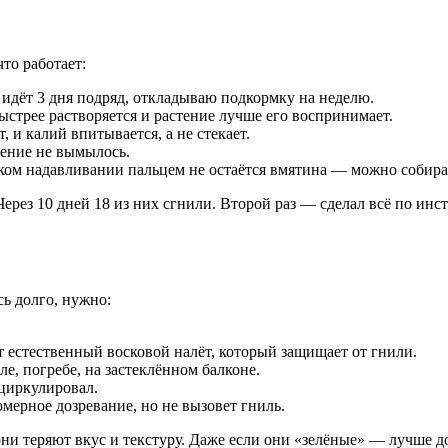
то работает:
 идёт 3 дня подряд, откладываю подкормку на неделю.
ыстрее растворяется и растение лучше его воспринимает.
и калий впитывается, а не стекает.
ение не вымылось.
гком надавливании пальцем не остаётся вмятина — можно собират
ерез 10 дней 18 из них сгнили. Второй раз — сделал всё по инс
ь долго, нужно:
т естественный восковой налёт, который защищает от гнили.
, погребе, на застеклённом балконе.
циркулировал.
мерное дозревание, но не вызовет гниль.
и теряют вкус и текстуру. Даже если они «зелёные» — лучше до