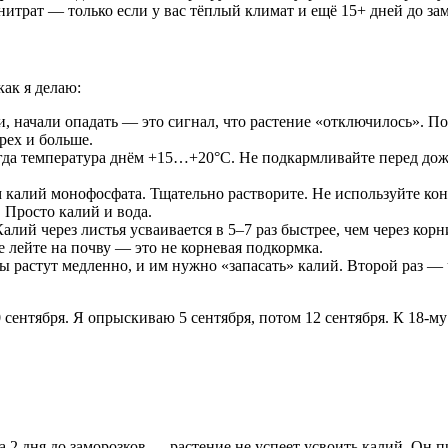
итрат — только если у вас тёплый климат и ещё 15+ дней до за
как я делаю:
, начали опадать — это сигнал, что растение «отключилось». П
рех и больше.
гда температура днём +15…+20°C. Не подкармливайте перед дож
 калий монофосфата. Тщательно растворите. Не используйте ко
 Просто калий и вода.
ий через листья усваивается в 5–7 раз быстрее, чем через кор
 лейте на почву — это не корневая подкормка.
растут медленно, и им нужно «запасать» калий. Второй раз — 
сентября. Я опрыскиваю 5 сентября, потом 12 сентября. К 18-му
за 2 дня до заморозков — растение не успеет усвоить калий. Он