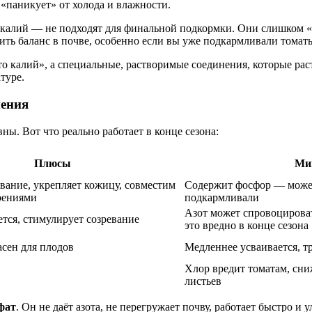
«паникует» от холода и влажности.
калий — не подходят для финальной подкормки. Они слишком «г
ть баланс в почве, особенно если вы уже подкармливали томаты
о калий», а специальные, растворимые соединения, которые рас
туре.
нения
ны. Вот что реально работает в конце сезона:
Плюсы
Ми
евание, укрепляет кожицу, совместим
Содержит фосфор — может
рениями
подкармливали
Азот может спровоцирова
ется, стимулирует созревание
это вредно в конце сезона
пасен для плодов
Медленнее усваивается, т
Хлор вредит томатам, сни
листьев
фат
. Он не даёт азота, не перегружает почву, работает быстро и