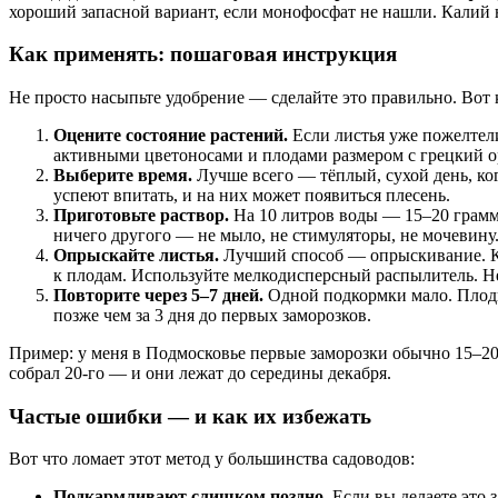
хороший запасной вариант, если монофосфат не нашли. Калий н
Как применять: пошаговая инструкция
Не просто насыпьте удобрение — сделайте это правильно. Вот 
Оцените состояние растений.
Если листья уже пожелтели
активными цветоносами и плодами размером с грецкий о
Выберите время.
Лучше всего — тёплый, сухой день, ко
успеют впитать, и на них может появиться плесень.
Приготовьте раствор.
На 10 литров воды — 15–20 грамм
ничего другого — не мыло, не стимуляторы, не мочевину.
Опрыскайте листья.
Лучший способ — опрыскивание. Кал
к плодам. Используйте мелкодисперсный распылитель. Не
Повторите через 5–7 дней.
Одной подкормки мало. Плоды 
позже чем за 3 дня до первых заморозков.
Пример: у меня в Подмосковье первые заморозки обычно 15–20 
собрал 20-го — и они лежат до середины декабря.
Частые ошибки — и как их избежать
Вот что ломает этот метод у большинства садоводов:
Подкармливают слишком поздно.
Если вы делаете это 