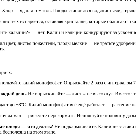
 Хлор — яд для томатов. Плоды становятся водянистыми, теряют 
а листьях испаряется, оставляя кристаллы, которые обжигают тк
вить кальций?» — нет. Калий и кальций конкурируют за усвоен
ил цвет, листья пожелтели, плоды мелкие — не тратьте удобрен
ть.
ариях:
пользуйте калий монофосфат. Опрыскайте 2 раза с интервалом 7
каждый день.
Не опрыскивайте — листья не высохнут. Вместо этог
ает до +8°C. Калий монофосфат всё ещё работает — растение не
очвы мал — рискуете перекормить. Используйте половину дозы —
ные плоды — что делать?
Не подкармливайте. Калий не заставит
 бесполезна на этом этапе.