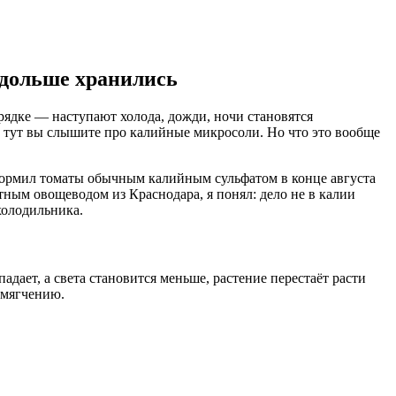
 дольше хранились
рядке — наступают холода, дожди, ночи становятся
 И тут вы слышите про калийные микросоли. Но что это вообще
 кормил томаты обычным калийным сульфатом в конце августа
тным овощеводом из Краснодара, я понял: дело не в калии
холодильника.
дает, а света становится меньше, растение перестаёт расти
змягчению.