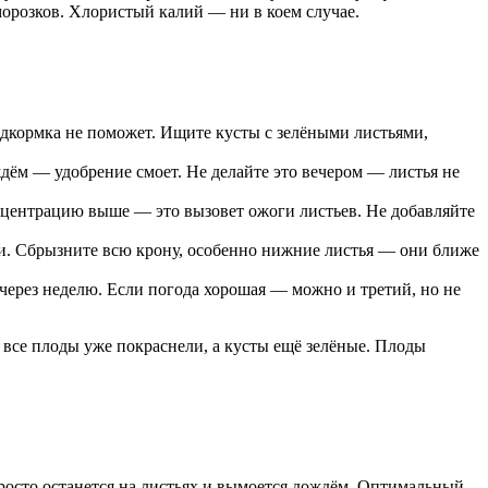
морозков. Хлористый калий — ни в коем случае.
одкормка не поможет. Ищите кусты с зелёными листьями,
дём — удобрение смоет. Не делайте это вечером — листья не
нцентрацию выше — это вызовет ожоги листьев. Не добавляйте
ни. Сбрызните всю крону, особенно нижние листья — они ближе
через неделю. Если погода хорошая — можно и третий, но не
 все плоды уже покраснели, а кусты ещё зелёные. Плоды
 просто останется на листьях и вымоется дождём. Оптимальный