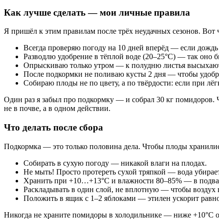
Как лучше сделать — мои личные правила
Я пришёл к этим правилам после трёх неудачных сезонов. Вот ч
Всегда проверяю погоду на 10 дней вперёд — если дождь
Разводлю удобрение в тёплой воде (20–25°C) — так оно б
Опрыскиваю только утром — к полудню листья высыхают, 
После подкормки не поливаю кусты 2 дня — чтобы удобр
Собираю плоды не по цвету, а по твёрдости: если при лё
Один раз я забыл про подкормку — и собрал 30 кг помидоров. Ч
не в почве, а в одном действии.
Что делать после сбора
Подкормка — это только половина дела. Чтобы плоды хранилис
Собирать в сухую погоду — никакой влаги на плодах.
Не мыть! Просто протереть сухой тряпкой — вода убирае
Хранить при +10…+13°C и влажности 80–85% — в подвале
Раскладывать в один слой, не вплотную — чтобы воздух 
Положить в ящик с 1–2 яблоками — этилен ускорит равно
Никогда не храните помидоры в холодильнике — ниже +10°C он