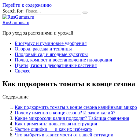
Перейти к содержанию
Search for:
RusGumus.ru
Про уход за растениями и урожай
Биогумус и гуминовые удобрения
Огород, рассада и теплицы
Плодовый сад и ягодные культуры
Почва, компост и восстановление плодородия
Цветы, газон и декоративные растения
Свежее
Как подкормить томаты в конце сезон
Содержание
Как подкормить томаты в конце сезона калийными микр
Почему именно в конце сезона? И зачем калий?
Какие микросоли калия подходят? Таблица сравнения
Как применять: пошаговая инструкция
Частые ошибки — и как их избежать
Что выбрать в зависимости от вашей ситуации