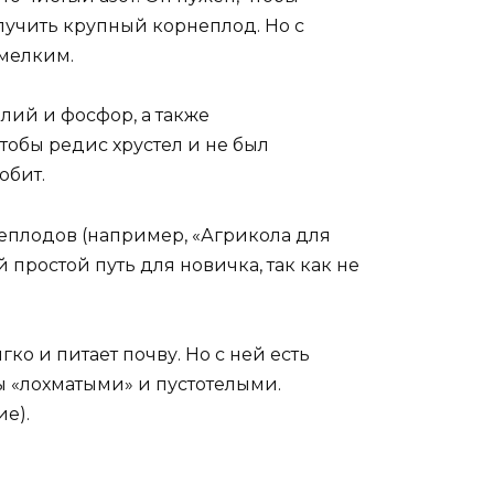
лучить крупный корнеплод. Но с
 мелким.
алий и фосфор, а также
чтобы редис хрустел и не был
юбит.
плодов (например, «Агрикола для
 простой путь для новичка, так как не
ягко и питает почву. Но с ней есть
ы «лохматыми» и пустотелыми.
е).