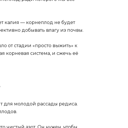
дет калия — корнеплод не будет
фективно добывать влагу из почвы.
ло от стадии «просто выжить» к
ая корневая система, и сжечь её
т
ит для молодой рассады редиса.
плодов.
о чистый азот. Он нужен, чтобы