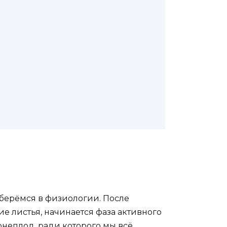
азберёмся в физиологии. После
ие листья, начинается фаза активного
рнеплод, ради которого мы всё