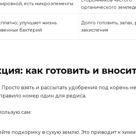
зировкой, есть микроэлементы
органического землед
сплатно, улучшает жизнь
Долго готовить, запах,
чвенных бактерий
закисления
ия: как готовить и вноси
. Просто взять и рассыпать удобрения под корень 
правило номер один для редиса.
пользую сам:
йте подкормку в сухую землю. Это приводит к хими