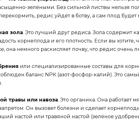
насыщенно-зелёными. Без сильной листвы нельзя по
ерекормить, редис уйдёт в ботву, а сам плод будет
ная зола
. Это лучший друг редиса. Зола содержит к
дость корнеплода и его плотность. Если вы хотите, 
же, она немного раскисляет почву, что редис очень л
брения
или специализированные составы для корне
облюден баланс NPK (азот-фосфор-калий). Это самый
.
ой травы или навоза
. Это органика. Она работает м
запретом. Он вызовет болезни и сделает корнеплод
ший настой или травяной настой (зелёное удобрени