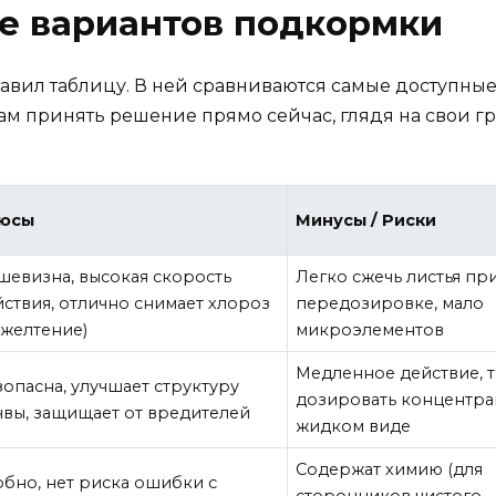
е вариантов подкормки
тавил таблицу. В ней сравниваются самые доступные
ам принять решение прямо сейчас, глядя на свои г
юсы
Минусы / Риски
шевизна, высокая скорость
Легко сжечь листья пр
йствия, отлично снимает хлороз
передозировке, мало
ожелтение)
микроэлементов
Медленное действие, 
зопасна, улучшает структуру
дозировать концентра
чвы, защищает от вредителей
жидком виде
Содержат химию (для
обно, нет риска ошибки с
сторонников чистого