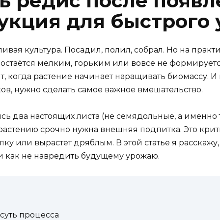
ь редис после появ
рукция для быстрого
ивая культура. Посадил, полил, собрал. Но на практи
 остаётся мелким, горьким или вовсе не формируетс
, когда растение начинает наращивать биомассу. И 
ов, нужно сделать самое важное вмешательство.
сь два настоящих листа (не семядольные, а именно те
 растению срочно нужна внешняя подпитка. Это крити
елку или вырастет дряблым. В этой статье я расскаж
и как не навредить будущему урожаю.
суть процесса