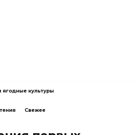
и ягодные культуры
стения
Свежее