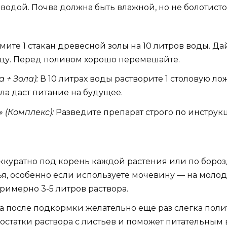
водой. Почва должна быть влажной, но не болотисто
ите 1 стакан древесной золы на 10 литров воды. Дай
ду. Перед поливом хорошо перемешайте.
 + Зола):
В 10 литрах воды растворите 1 столовую ло
ла даст питание на будущее.
(Комплекс):
Разведите препарат строго по инструкц
ккуратно под корень каждой растения или по бороз
ья, особенно если используете мочевину — на молодых
римерно 3-5 литров раствора.
са после подкормки желательно ещё раз слегка поли
 остатки раствора с листьев и поможет питательным