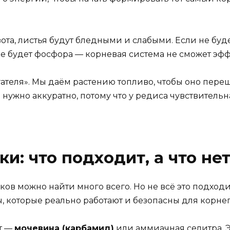
азота, листья будут бледными и слабыми. Если не бу
 не будет фосфора — корневая система не сможет эф
ателя». Мы даём растению топливо, чтобы оно переш
о нужно аккуратно, потому что у редиса чувствительн
: что подходит, а что не
иков можно найти много всего. Но не всё это подход
, которые реально работают и безопасны для корне
т —
мочевина (карбамид)
или аммиачная селитра. Эт