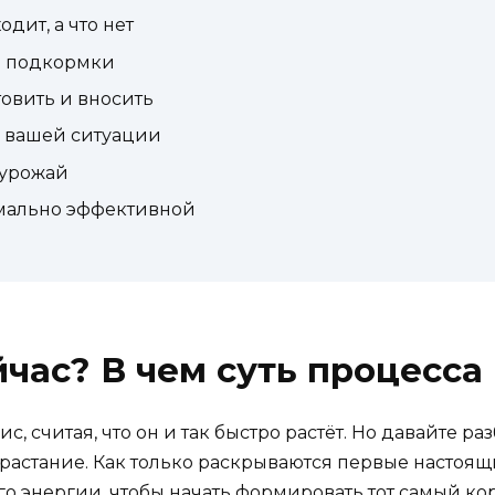
дит, а что нет
в подкормки
товить и вносить
в вашей ситуации
 урожай
мально эффективной
час? В чем суть процесса
, считая, что он и так быстро растёт. Но давайте р
орастание. Как только раскрываются первые настоящ
о энергии, чтобы начать формировать тот самый ко