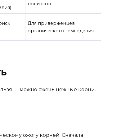
новичков
елия)
 риск
Для приверженцев
органического земледелия
ть
нельзя — можно сжечь нежные корни.
ческому ожогу корней. Сначала