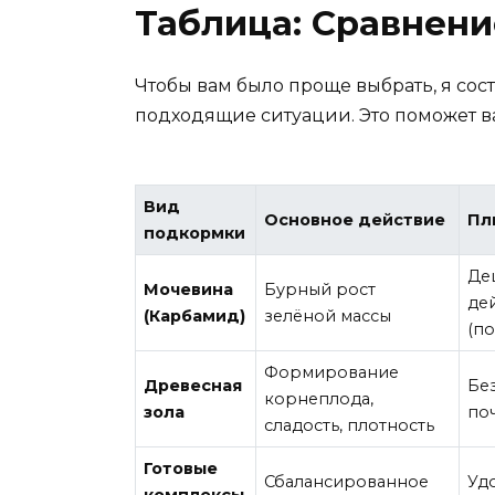
Таблица: Сравнени
Чтобы вам было проще выбрать, я сос
подходящие ситуации. Это поможет в
Вид
Основное действие
Пл
подкормки
Де
Мочевина
Бурный рост
де
(Карбамид)
зелёной массы
(п
Формирование
Древесная
Бе
корнеплода,
зола
по
сладость, плотность
Готовые
Сбалансированное
Уд
комплексы