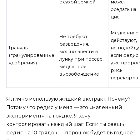
с сухой землёй
может
оседать на
дне
Медленнее
Не требуют
действуют,
разведения,
Гранулы
не подойдут
можно внести в
(гранулированные
если редис
лунку при посеве,
удобрения)
уже пророс
медленное
риск
высвобождение
перекорма
Я лично использую жидкий экстракт. Почему?
Потому что редис у меня — это «маленький
эксперимент» на грядке. Я хочу
контролировать каждый шаг. Если ты сеешь
редис на 10 грядок — порошок будет выгоднее.