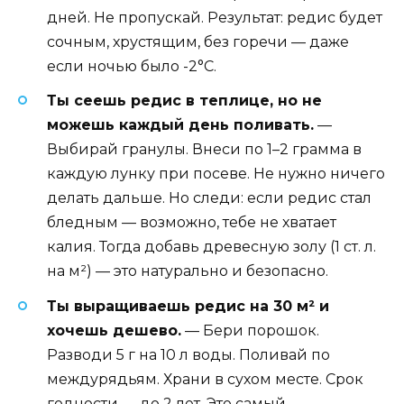
дней. Не пропускай. Результат: редис будет
сочным, хрустящим, без горечи — даже
если ночью было -2°C.
Ты сеешь редис в теплице, но не
можешь каждый день поливать.
—
Выбирай гранулы. Внеси по 1–2 грамма в
каждую лунку при посеве. Не нужно ничего
делать дальше. Но следи: если редис стал
бледным — возможно, тебе не хватает
калия. Тогда добавь древесную золу (1 ст. л.
на м²) — это натурально и безопасно.
Ты выращиваешь редис на 30 м² и
хочешь дешево.
— Бери порошок.
Разводи 5 г на 10 л воды. Поливай по
междурядьям. Храни в сухом месте. Срок
годности — до 2 лет. Это самый