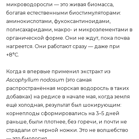
микроводоросли — это живая биомасса,
богатая естественными биостимуляторами:
аминокислотами, фукоксантиноидами,
полисахаридами, макро- и микроэлементами в
органической форме. Они не ждут, пока почва
нагреется. Они работают сразу — даже при
+8°C.
Когда я впервые применил экстракт из
Ascophyllum nodosum
(это самая
распространённая морская водоросль в таких
добавках) на редисе в начале мая, когда земля
ещё холодная, результат был шокирующим:
корнеплоды сформировались на 3–5 дней
раньше, были плотнее, без горечи, и почти не
страдали от черной ножки. Это не волшебство
— это биология.