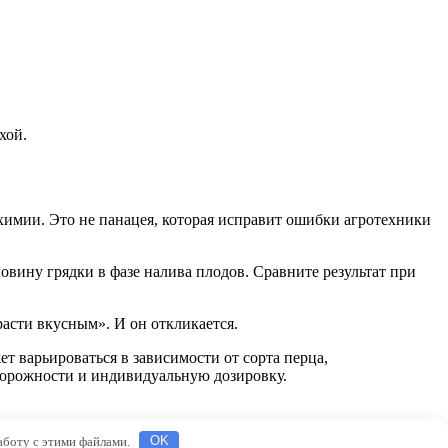
хой.
химии. Это не панацея, которая исправит ошибки агротехники
ловину грядки в фазе налива плодов. Сравните результат при
расти вкусным». И он откликается.
т варьироваться в зависимости от сорта перца,
торожности и индивидуальную дозировку.
работу с этими файлами.
OK