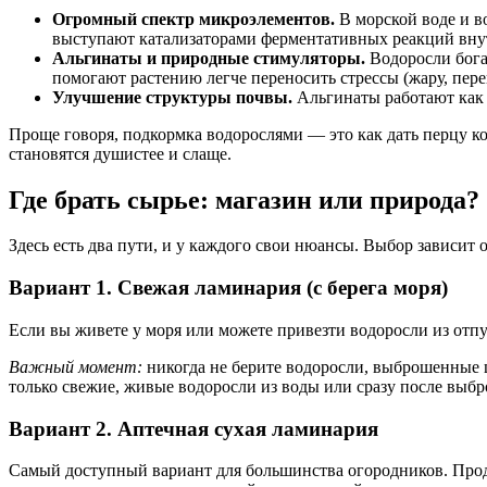
Огромный спектр микроэлементов.
В морской воде и в
выступают катализаторами ферментативных реакций внут
Альгинаты и природные стимуляторы.
Водоросли бога
помогают растению легче переносить стрессы (жару, пере
Улучшение структуры почвы.
Альгинаты работают как г
Проще говоря, подкормка водорослями — это как дать перцу ко
становятся душистее и слаще.
Где брать сырье: магазин или природа?
Здесь есть два пути, и у каждого свои нюансы. Выбор зависит 
Вариант 1. Свежая ламинария (с берега моря)
Если вы живете у моря или можете привезти водоросли из отп
Важный момент:
никогда не берите водоросли, выброшенные ш
только свежие, живые водоросли из воды или сразу после выбро
Вариант 2. Аптечная сухая ламинария
Самый доступный вариант для большинства огородников. Прода