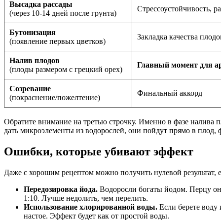
Высадка рассады
Стрессоустойчивость, р
(через 10-14 дней после грунта)
Бутонизация
Закладка качества плодо
(появление первых цветков)
Налив плодов
Главный момент для а
(плоды размером с грецкий орех)
Созревание
Финальный аккорд
(покраснение/пожелтение)
Обратите внимание на третью строчку. Именно в фазе налива пл
дать микроэлементы из водорослей, они пойдут прямо в плод, 
Ошибки, которые убивают эффект
Даже с хорошим рецептом можно получить нулевой результат, е
Передозировка йода.
Водоросли богаты йодом. Перцу он 
1:10. Лучше недолить, чем перелить.
Использование хлорированной воды.
Если берете воду 
настое. Эффект будет как от простой воды.