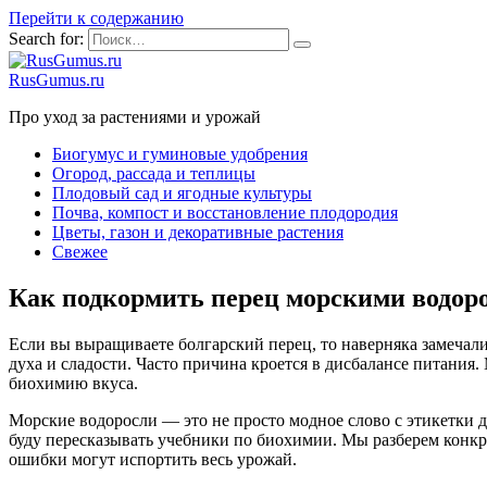
Перейти к содержанию
Search for:
RusGumus.ru
Про уход за растениями и урожай
Биогумус и гуминовые удобрения
Огород, рассада и теплицы
Плодовый сад и ягодные культуры
Почва, компост и восстановление плодородия
Цветы, газон и декоративные растения
Свежее
Как подкормить перец морскими водоро
Если вы выращиваете болгарский перец, то наверняка замечали
духа и сладости. Часто причина кроется в дисбалансе питания.
биохимию вкуса.
Морские водоросли — это не просто модное слово с этикетки до
буду пересказывать учебники по биохимии. Мы разберем конкре
ошибки могут испортить весь урожай.