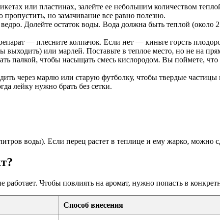
етах или пластинах, залейте ее небольшим количеством теплой в
 пропустить, но замачивание все равно полезно.
едро. Долейте остаток воды. Вода должна быть теплой (около 25
репарат — плесните колпачок. Если нет — киньте горсть плодоро
выходить) или марлей. Поставьте в теплое место, но не на прям
ь палкой, чтобы насыщать смесь кислородом. Вы поймете, что 
ить через марлю или старую футболку, чтобы твердые частицы н
гда лейку нужно брать без сетки.
 литров воды). Если перец растет в теплице и ему жарко, можно с
кт?
е работает. Чтобы повлиять на аромат, нужно попасть в конкрет
Способ внесения