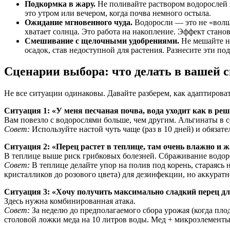
Подкормка в жару.
Не поливайте раствором водорослей в
это утром или вечером, когда почва немного остыла.
Ожидание мгновенного чуда.
Водоросли — это не «волше
хватает солнца. Это работа на накопление. Эффект стано
Смешивание с щелочными удобрениями.
Не мешайте на
осадок, став недоступной для растения. Разнесите эти п
Сценарии выбора: что делать в вашей 
Не все ситуации одинаковы. Давайте разберем, как адаптирова
Ситуация 1: «У меня песчаная почва, вода уходит как в реш
Вам повезло с водорослями больше, чем другим. Альгинаты в с
Совет:
Используйте настой чуть чаще (раз в 10 дней) и обязат
Ситуация 2: «Перец растет в теплице, там очень влажно и ж
В теплице выше риск грибковых болезней. Сбраживание водоро
Совет:
В теплице делайте упор на полив под корень, стараясь 
кристалликов до розового цвета) для дезинфекции, но аккуратн
Ситуация 3: «Хочу получить максимально сладкий перец дл
Здесь нужна комбинированная атака.
Совет:
За неделю до предполагаемого сбора урожая (когда пло
столовой ложки меда на 10 литров воды. Мед + микроэлементы