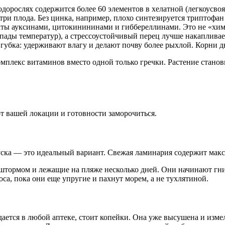
одорослях содержится более 60 элементов в хелатной (легкоусво
ри плода. Без цинка, например, плохо синтезируется триптофа
ты ауксинами, цитокинининами и гиббереллинами. Это не «хими
пады температур), а стрессоустойчивый перец лучше накапливает
убка: удерживают влагу и делают почву более рыхлой. Корни ды
мплекс витаминов вместо одной только гречки. Растение станов
от вашей локации и готовности заморочиться.
уска — это идеальный вариант. Свежая ламинария содержит мак
тормом и лежащие на пляже несколько дней. Они начинают гнить
са, пока они еще упругие и пахнут морем, а не тухлятиной.
ется в любой аптеке, стоит копейки. Она уже высушена и измел