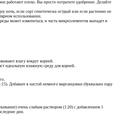
рни работают плохо. Вы просто потратите удобрение. Делайте
ну ночь, если сорт генетически острый или если растению не
улярном использовании.
среды может измениться, и часть микроэлементов выпадет в
рживают влагу вокруг корней.
даст идеальную влажную среду для корней.
го.
1:15). Добавьте в настой немного марганцовки (буквально пару
кивание) очень слабым раствором (1:20) с добавлением 1
оследние дни.