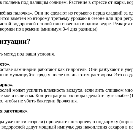
 полдень под палящим солнцем. Растение в стрессе от жары, ко
бная палочка». Они не сделают из горького перца сладкий за од
вится заметен ко второму-третьему урожаю в сезоне или при рег
стой водорослей с золой или известью в одном ведре. Реакция 
одкормки по времени (минимум 3-4 дня разницы).
ситуации?
ть метод под ваши условия.
ето».
оставе ламинарии работают как гидрогель. Они разбухают и уде
ельно мульчируйте грядку после полива этим раствором. Это соз
арко».
слей может усилить влажность воздуха, если лить слишком мно
не мочить листья. Концентрацию раствора сделайте чуть слабее (
о, чтобы не убить бактерии брожения.
я заготовок».
ды уже почти созрели) проведите внекорневую подкормку (опрыс
 водорослей дадут мощный импульс для накопления сахаров в п