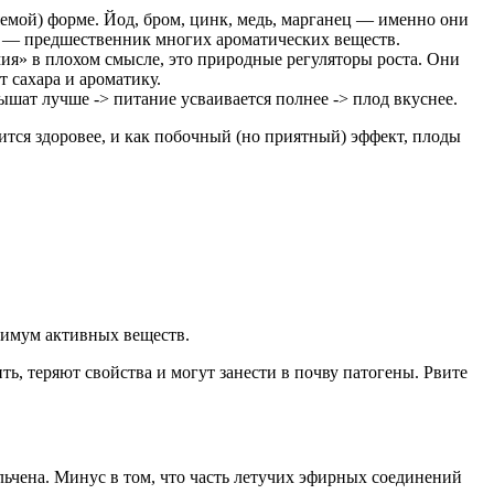
яемой) форме. Йод, бром, цинк, медь, марганец — именно они
н — предшественник многих ароматических веществ.
я» в плохом смысле, это природные регуляторы роста. Они
 сахара и ароматику.
шат лучше -> питание усваивается полнее -> плод вкуснее.
ится здоровее, и как побочный (но приятный) эффект, плоды
симум активных веществ.
, теряют свойства и могут занести в почву патогены. Рвите
ьчена. Минус в том, что часть летучих эфирных соединений