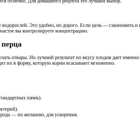
ется отлично. Для домашнего рецепта это лучший выбор.
 водорослей. Это удобно, но дорого. Если цель — сэкономить и 
 настое вы контролируете концентрацию.
 перца
делать отвары. Но лучший результат по вкусу плодов дает именн
дит их в форму, которую корни всасывают мгновенно.
тандартных пачек).
ктерий).
орода — по желанию, для ускорения.