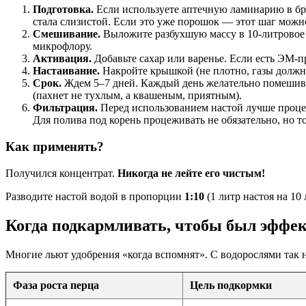
Подготовка.
Если используете аптечную ламинарию в брик
стала слизистой. Если это уже порошок — этот шаг можно
Смешивание.
Выложите разбухшую массу в 10-литровое в
микрофлору.
Активация.
Добавьте сахар или варенье. Если есть ЭМ-п
Настаивание.
Накройте крышкой (не плотно, газы должны 
Срок.
Ждем 5–7 дней. Каждый день желательно помешиват
(пахнет не тухлым, а квашеным, приятным).
Фильтрация.
Перед использованием настой лучше процед
Для полива под корень процеживать не обязательно, но то
Как применять?
Получился концентрат.
Никогда не лейте его чистым!
Разводите настой водой в пропорции
1:10
(1 литр настоя на 10
Когда подкармливать, чтобы был эффе
Многие льют удобрения «когда вспомнят». С водорослями так н
Фаза роста перца
Цель подкормки