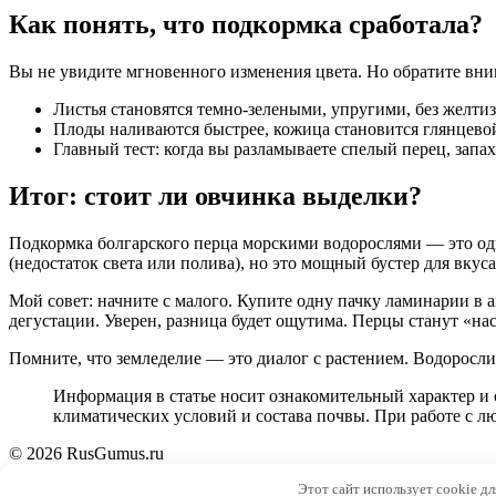
Как понять, что подкормка сработала?
Вы не увидите мгновенного изменения цвета. Но обратите вн
Листья становятся темно-зелеными, упругими, без желти
Плоды наливаются быстрее, кожица становится глянцевой
Главный тест: когда вы разламываете спелый перец, запах
Итог: стоит ли овчинка выделки?
Подкормка болгарского перца морскими водорослями — это оди
(недостаток света или полива), но это мощный бустер для вкуса
Мой совет: начните с малого. Купите одну пачку ламинарии в а
дегустации. Уверен, разница будет ощутима. Перцы станут «на
Помните, что земледелие — это диалог с растением. Водоросли 
Информация в статье носит ознакомительный характер и 
климатических условий и состава почвы. При работе с 
© 2026 RusGumus.ru
Этот сайт использует cookie д
508dc884448c39a6