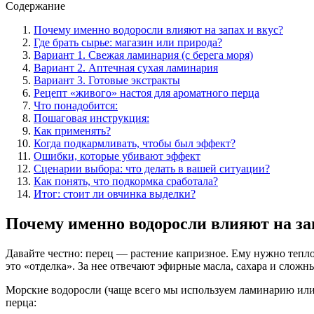
Содержание
Почему именно водоросли влияют на запах и вкус?
Где брать сырье: магазин или природа?
Вариант 1. Свежая ламинария (с берега моря)
Вариант 2. Аптечная сухая ламинария
Вариант 3. Готовые экстракты
Рецепт «живого» настоя для ароматного перца
Что понадобится:
Пошаговая инструкция:
Как применять?
Когда подкармливать, чтобы был эффект?
Ошибки, которые убивают эффект
Сценарии выбора: что делать в вашей ситуации?
Как понять, что подкормка сработала?
Итог: стоит ли овчинка выделки?
Почему именно водоросли влияют на за
Давайте честно: перец — растение капризное. Ему нужно тепло
это «отделка». За нее отвечают эфирные масла, сахара и сложн
Морские водоросли (чаще всего мы используем ламинарию или 
перца: