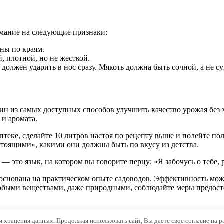
имание на следующие признаки:
зны по краям.
, плотной, но не жесткой.
 должен ударить в нос сразу. Мякоть должна быть сочной, а не су
н из самых доступных способов улучшить качество урожая без 
 и аромата.
птеке, сделайте 10 литров настоя по рецепту выше и полейте по
стоящими», какими они должны быть по вкусу из детства.
— это язык, на котором вы говорите перцу: «Я забочусь о тебе, 
основана на практическом опыте садоводов. Эффективность може
любыми веществами, даже природными, соблюдайте меры предос
ля хранения данных. Продолжая использовать сайт, Вы даете свое согласие на 