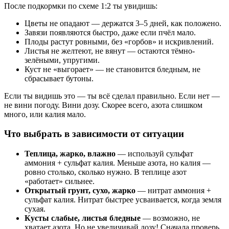
После подкормки по схеме 1:2 ты увидишь:
Цветы не опадают — держатся 3–5 дней, как положено.
Завязи появляются быстро, даже если пчёл мало.
Плоды растут ровными, без «горбов» и искривлений.
Листья не желтеют, не вянут — остаются тёмно-
зелёными, упругими.
Куст не «выгорает» — не становится бледным, не
сбрасывает бутоны.
Если ты видишь это — ты всё сделал правильно. Если нет —
не вини погоду. Вини дозу. Скорее всего, азота слишком
много, или калия мало.
Что выбрать в зависимости от ситуации
Теплица, жарко, влажно
— используй сульфат
аммония + сульфат калия. Меньше азота, но калия —
ровно столько, сколько нужно. В теплице азот
«работает» сильнее.
Открытый грунт, сухо, жарко
— нитрат аммония +
сульфат калия. Нитрат быстрее усваивается, когда земля
сухая.
Кусты слабые, листья бледные
— возможно, не
хватает азота. Но не увеличивай дозу! Сначала проверь,