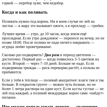
горкой — перебор хуже, чем недобор.
Когда и как поливать
Поливать нужно под корень. Ни в коем случае не лей на
листья — в жару это вызывает ожоги, а в прохладу — грибки.
Лучшее время — утро, до 10 часов, когда земля ещё
прохладная. Если утро дождливое — перенеси на вечер, но не
позже 18:00. После полива не надо ничего накрывать —
огурцы любят проветривание.
Сколько раз подкормить?
Два раза
в период цветения —
достаточно. Первый раз — когда появилось 3–5 цветков на
кусте. Второй — через 7–10 дней. Больше не надо. Если
подкормишь трижды — риск перекорма растёт, а пользы не
прибавится.
Если у тебя в теплице — поливай аккуратнее: влаги там и так
больше. В открытом грунте — можно чуть больше, но не
более 1 литра раствора на один куст. Если кусты густые — не
лей под каждый, а поливай междурядья: корни сами «найдут»
питание.
Что можно использовать вместо — сравнение