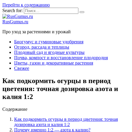
Перейти к содержанию
Search for:
RusGumus.ru
Про уход за растениями и урожай
Биогумус и гуминовые удобрения
Огород, рассада и теплицы
Плодовый сад и ягодные культуры
Почва, компост и восстановление плодородия
Цветы, газон и декоративные растения
Свежее
Как подкормить огурцы в период
цветения: точная дозировка азота и
калия 1:2
Содержание
Как подкормить огурцы в период цветения: точная
дозировка азота и калия 1:2
Почему именно 1:2 — азота к калию?