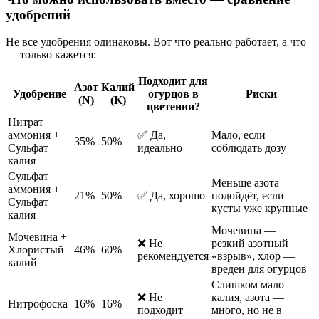
удобрений
Не все удобрения одинаковы. Вот что реально работает, а что
— только кажется:
Подходит для
Азот
Калий
Удобрение
огурцов в
Риски
(N)
(K)
цветении?
Нитрат
аммония +
✅ Да,
Мало, если
35%
50%
Сульфат
идеально
соблюдать дозу
калия
Сульфат
Меньше азота —
аммония +
21%
50%
✅ Да, хорошо
подойдёт, если
Сульфат
кусты уже крупные
калия
Мочевина —
Мочевина +
❌ Не
резкий азотный
Хлористый
46%
60%
рекомендуется
«взрыв», хлор —
калий
вреден для огурцов
Слишком мало
❌ Не
калия, азота —
Нитрофоска
16%
16%
подходит
много, но не в