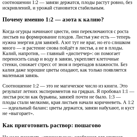
соотношении 1:2 — завязи держатся, плоды растут ровно, без
искривлений, и урожай становится стабильным.
Почему именно 1:2 — азота к калию?
Когда огурцы начинают цвести, они переключаются с роста
листьев на формирование плодов. Листья уже есть — теперь
нужна энергия для завязей. Азот тут не враг, но его слишком
много — и растение снова пойдёт в листья, а не в плоды.
Калий, напротив, — главный «диспетчер»: он помогает
переносить сахар и воду в завязи, укрепляет клеточные
стенки, снижает стресс от зноя и перепадов влажности. Без
калия даже хорошие цветы опадают, как только появляется
маленькая завязь.
Соотношение 1:2 — это не магическое число из книги. Это
результат летних экспериментов на грядках. Я пробовал 1:1 —
листья росли как бурьяны, завязей почти не было. 1:3 —
плоды стали мелкими, края листьев начали коричневеть. А 1:2
— идеальный баланс: цветы держатся, завязи набухают, и куст
не «выгорает».
Как приготовить раствор: пошагово