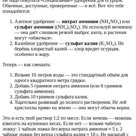
Не надо покупать «специальные» удобрения для огурцов.
Обычные, доступные, проверенные — и всё. Вот что тебе
понадобится:
Азотное удобрение —
нитрат аммония
(NH₄NO₃) или
сульфат аммония
((NH₄)₂SO₄). Не используй мочевину
— она даёт слишком резкий выброс азота, и растения
могут «обжечься».
Калийное удобрение —
сульфат калия
(K₂SO₄). Не
берёшь хлористый калий — хлор вредит огурцам,
особенно в жару.
Теперь — как смешать:
Возьми 10 литров воды — это стандартный объём для
одного квадратного метра грядки.
Добавь 5 граммов нитрата аммония (или 6 граммов
сульфата аммония).
Добавь 10 граммов сульфата калия.
Тщательно размешай до полного растворения. Не лей
кристаллы прямо на землю — они могут обжечь корни.
Это и есть твой раствор 1:2 по массе. Если хочешь — можешь
взвесить на кухонных весах. Если нет — возьми чайную
ложку: 1 чайная ложка без верха нитрата аммония ≈ 5 г, 2
чайные ложки без верха сульфата калия ≈ 10 г. Не насыпай с