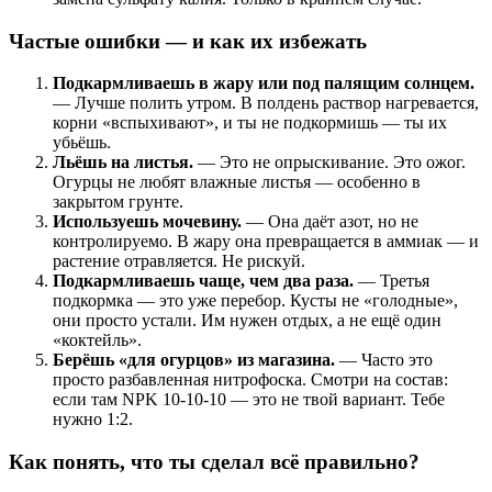
Частые ошибки — и как их избежать
Подкармливаешь в жару или под палящим солнцем.
— Лучше полить утром. В полдень раствор нагревается,
корни «вспыхивают», и ты не подкормишь — ты их
убьёшь.
Льёшь на листья.
— Это не опрыскивание. Это ожог.
Огурцы не любят влажные листья — особенно в
закрытом грунте.
Используешь мочевину.
— Она даёт азот, но не
контролируемо. В жару она превращается в аммиак — и
растение отравляется. Не рискуй.
Подкармливаешь чаще, чем два раза.
— Третья
подкормка — это уже перебор. Кусты не «голодные»,
они просто устали. Им нужен отдых, а не ещё один
«коктейль».
Берёшь «для огурцов» из магазина.
— Часто это
просто разбавленная нитрофоска. Смотри на состав:
если там NPK 10-10-10 — это не твой вариант. Тебе
нужно 1:2.
Как понять, что ты сделал всё правильно?