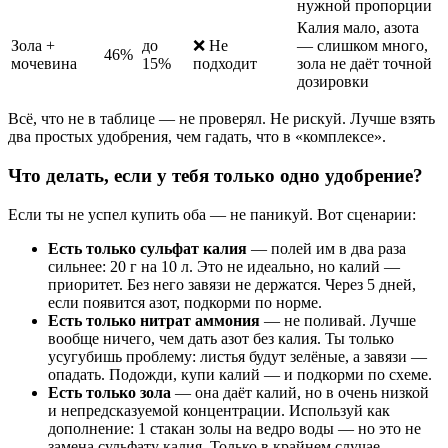
нужной пропорции
Калия мало, азота
Зола +
до
❌ Не
— слишком много,
46%
мочевина
15%
подходит
зола не даёт точной
дозировки
Всё, что не в таблице — не проверял. Не рискуй. Лучше взять
два простых удобрения, чем гадать, что в «комплексе».
Что делать, если у тебя только одно удобрение?
Если ты не успел купить оба — не паникуй. Вот сценарии:
Есть только сульфат калия
— полей им в два раза
сильнее: 20 г на 10 л. Это не идеально, но калий —
приоритет. Без него завязи не держатся. Через 5 дней,
если появится азот, подкорми по норме.
Есть только нитрат аммония
— не поливай. Лучше
вообще ничего, чем дать азот без калия. Ты только
усугубишь проблему: листья будут зелёные, а завязи —
опадать. Подожди, купи калий — и подкорми по схеме.
Есть только зола
— она даёт калий, но в очень низкой
и непредсказуемой концентрации. Используй как
дополнение: 1 стакан золы на ведро воды — но это не
замена сульфату калия. Только в крайнем случае.