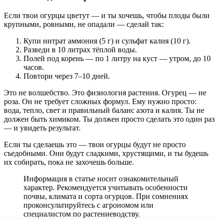
Если твои огурцы цветут — и ты хочешь, чтобы плоды были
крупными, ровными, не опадали — сделай так:
Купи нитрат аммония (5 г) и сульфат калия (10 г).
Разведи в 10 литрах тёплой воды.
Полей под корень — по 1 литру на куст — утром, до 10
часов.
Повтори через 7–10 дней.
Это не волшебство. Это физиология растения. Огурец — не
роза. Он не требует сложных формул. Ему нужно просто:
вода, тепло, свет и правильный баланс азота и калия. Ты не
должен быть химиком. Ты должен просто сделать это один раз
— и увидеть результат.
Если ты сделаешь это — твои огурцы будут не просто
съедобными. Они будут сладкими, хрустящими, и ты будешь
их собирать, пока не захочешь больше.
Информация в статье носит ознакомительный
характер. Рекомендуется учитывать особенности
почвы, климата и сорта огурцов. При сомнениях
проконсультируйтесь с агрономом или
специалистом по растениеводству.