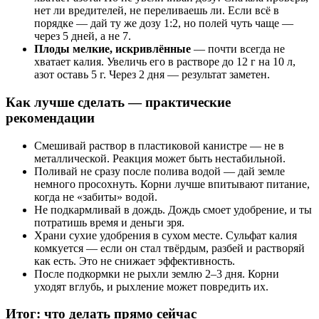
нет ли вредителей, не переливаешь ли. Если всё в
порядке — дай ту же дозу 1:2, но полей чуть чаще —
через 5 дней, а не 7.
Плоды мелкие, искривлённые
— почти всегда не
хватает калия. Увеличь его в растворе до 12 г на 10 л,
азот оставь 5 г. Через 2 дня — результат заметен.
Как лучше сделать — практические
рекомендации
Смешивай раствор в пластиковой канистре — не в
металлической. Реакция может быть нестабильной.
Поливай не сразу после полива водой — дай земле
немного просохнуть. Корни лучше впитывают питание,
когда не «забиты» водой.
Не подкармливай в дождь. Дождь смоет удобрение, и ты
потратишь время и деньги зря.
Храни сухие удобрения в сухом месте. Сульфат калия
комкуется — если он стал твёрдым, разбей и растворяй
как есть. Это не снижает эффективность.
После подкормки не рыхли землю 2–3 дня. Корни
уходят вглубь, и рыхление может повредить их.
Итог: что делать прямо сейчас