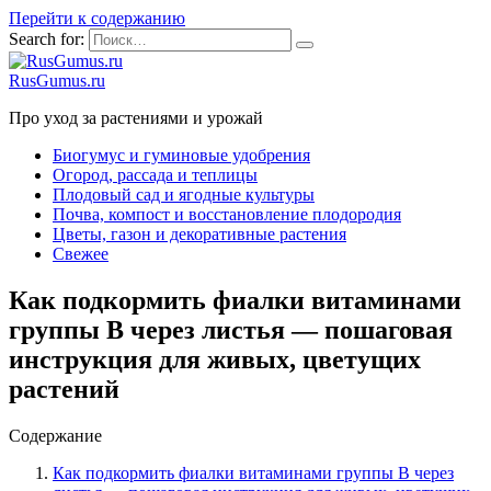
Перейти к содержанию
Search for:
RusGumus.ru
Про уход за растениями и урожай
Биогумус и гуминовые удобрения
Огород, рассада и теплицы
Плодовый сад и ягодные культуры
Почва, компост и восстановление плодородия
Цветы, газон и декоративные растения
Свежее
Как подкормить фиалки витаминами
группы B через листья — пошаговая
инструкция для живых, цветущих
растений
Содержание
Как подкормить фиалки витаминами группы B через