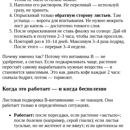
Наполни его раствором. Не переливай — используй
сразу, не хранить.
Опрыскивай только
обратную сторону листьев
. Там
устьица — ворота для впитывания. Не нужно мокрить
лист до капель — достаточно тонкого слоя.
После опрыскивания не ставь фиалку на солнце. Дай ей
полежать в полутени 2–3 часа, чтобы листья просохли.
Повторяй раз в 10–14 дней. Максимум 3–4 раза подряд.
После этого — перерыв 3–4 недели.
Почему именно так? Потому что витамины B — не
удобрение, а сигнал. Если подкармливать чаще, растение
перестаёт самому вырабатывать нужные вещества — и
становится зависимым. Это как давать кофе каждые 2 часа:
сначала бодрит, потом — тормозит.
Когда это работает — и когда бесполезно
Листовая подкормка B-витаминами — не панацея. Она
работает только в определённых ситуациях.
Работает:
после пересадки, если растение «застыло»;
после болезни (например, серой гнили); если листья
тусклые, но не желтеют и не вянут; если цветоносы не