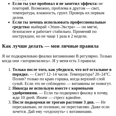
Если ты уже пробовал и не заметил эффекта:
не
повторяй. Возможно, проблема в другом — свет,
температура, влажность, грунт. Проверь их первым
делом.
Если ты хочешь использовать профессиональные
средства:
выбирай «Эпин-Экстра» — он мягче,
безопаснее и работает стабильно. Применяй по
инструкции, но не чаще 1 раза в 2 недели.
Как лучше делать — мои личные правила
Я не подкармливаю фиалки витаминами B регулярно. Только
когда они «затормозились». И у меня есть 3 правила:
Только после того, как убедился, что всё остальное в
порядке.
— Свет? 12–14 часов. Температура? 20–24°C.
Полив? только по краю горшка, когда верхний слой
сухой. Если это не соблюдено — витамины не помогут.
Никогда не использую вместе с корневыми
удобрениями.
— Если ты подкормил фиалку в почву,
жди 10 дней. Иначе — стресс вдвойне.
После подкормки не трогаю растение 3 дня.
— Не
пересаживаю, не поливаю, не переставляю. Даже если
хочется. Дай ему «отдохнуть» с витаминами.