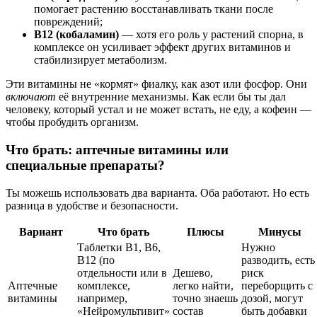
помогает растению восстанавливать ткани после
повреждений;
B12 (кобаламин)
— хотя его роль у растений спорна, в
комплексе он усиливает эффект других витаминов и
стабилизирует метаболизм.
Эти витамины не «кормят» фиалку, как азот или фосфор. Они
включают
её внутренние механизмы. Как если бы ты дал
человеку, который устал и не может встать, не еду, а кофеин —
чтобы пробудить организм.
Что брать: аптечные витамины или
специальные препараты?
Ты можешь использовать два варианта. Оба работают. Но есть
разница в удобстве и безопасности.
Вариант
Что брать
Плюсы
Минусы
Таблетки B1, B6,
Нужно
B12 (по
разводить, есть
отдельности или в
Дешево,
риск
Аптечные
комплексе,
легко найти,
переборщить с
витамины
например,
точно знаешь
дозой, могут
«Нейромультивит»
состав
быть добавки