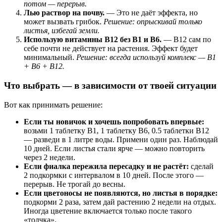
потом — перерыв.
Лью раствор на почву.
— Это не даёт эффекта, но
может вызвать грибок.
Решение: опрыскивай только
листья, избегай земли.
Использую витамины B12 без B1 и B6.
— B12 сам по
себе почти не действует на растения. Эффект будет
минимальный.
Решение: всегда используй комплекс — B1
+ B6 + B12.
Что выбрать — в зависимости от твоей ситуации
Вот как принимать решение:
Если ты новичок и хочешь попробовать впервые:
возьми 1 таблетку B1, 1 таблетку B6, 0.5 таблетки B12
— разведи в 1 литре воды. Примени один раз. Наблюдай
10 дней. Если листья стали ярче — можно повторить
через 2 недели.
Если фиалка пережила пересадку и не растёт:
сделай
2 подкормки с интервалом в 10 дней. После этого —
перерыв. Не трогай до весны.
Если цветоносы не появляются, но листья в порядке:
подкорми 2 раза, затем дай растению 2 недели на отдых.
Иногда цветение включается только после такого
«толчка».