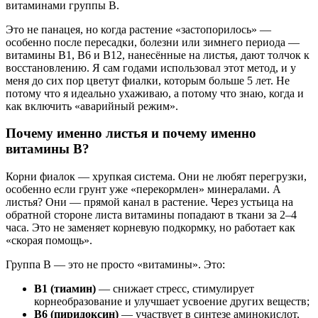
витаминами группы B.
Это не панацея, но когда растение «застопорилось» —
особенно после пересадки, болезни или зимнего периода —
витамины B1, B6 и B12, нанесённые на листья, дают толчок к
восстановлению. Я сам годами использовал этот метод, и у
меня до сих пор цветут фиалки, которым больше 5 лет. Не
потому что я идеально ухаживаю, а потому что знаю, когда и
как включить «аварийный режим».
Почему именно листья и почему именно
витамины B?
Корни фиалок — хрупкая система. Они не любят перегрузки,
особенно если грунт уже «перекормлен» минералами. А
листья? Они — прямой канал в растение. Через устьица на
обратной стороне листа витамины попадают в ткани за 2–4
часа. Это не заменяет корневую подкормку, но работает как
«скорая помощь».
Группа B — это не просто «витамины». Это:
B1 (тиамин)
— снижает стресс, стимулирует
корнеобразование и улучшает усвоение других веществ;
B6 (пиридоксин)
— участвует в синтезе аминокислот,