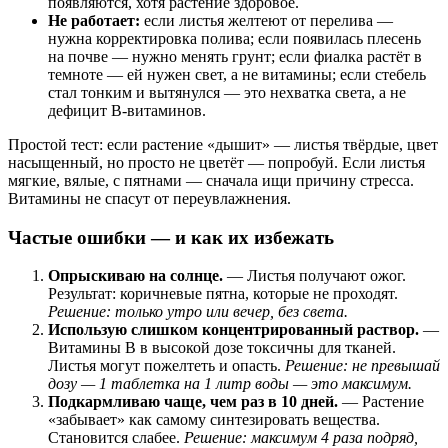
появляются, хотя растение здоровое.
Не работает:
если листья желтеют от перелива —
нужна корректировка полива; если появилась плесень
на почве — нужно менять грунт; если фиалка растёт в
темноте — ей нужен свет, а не витамины; если стебель
стал тонким и вытянулся — это нехватка света, а не
дефицит B-витаминов.
Простой тест: если растение «дышит» — листья твёрдые, цвет
насыщенный, но просто не цветёт — попробуй. Если листья
мягкие, вялые, с пятнами — сначала ищи причину стресса.
Витамины не спасут от переувлажнения.
Частые ошибки — и как их избежать
Опрыскиваю на солнце.
— Листья получают ожог.
Результат: коричневые пятна, которые не проходят.
Решение: только утро или вечер, без света.
Использую слишком концентрированный раствор.
—
Витамины B в высокой дозе токсичны для тканей.
Листья могут пожелтеть и опасть.
Решение: не превышай
дозу — 1 таблетка на 1 литр воды — это максимум.
Подкармливаю чаще, чем раз в 10 дней.
— Растение
«забывает» как самому синтезировать вещества.
Становится слабее.
Решение: максимум 4 раза подряд,