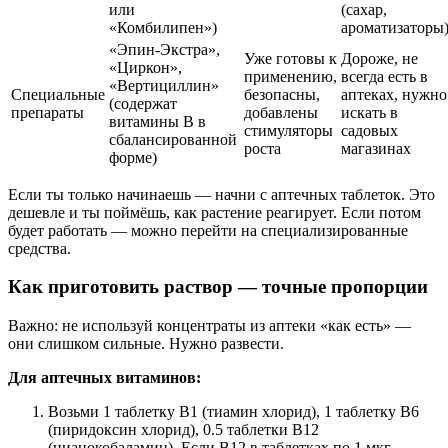
или
(сахар,
«Комбилипен»)
ароматизаторы
«Эпин-Экстра»,
Уже готовы к
Дороже, не
«Циркон»,
применению,
всегда есть в
«Вертициллин»
Специальные
безопасны,
аптеках, нужно
(содержат
препараты
добавлены
искать в
витамины B в
стимуляторы
садовых
сбалансированной
роста
магазинах
форме)
Если ты только начинаешь — начни с аптечных таблеток. Это
дешевле и ты поймёшь, как растение реагирует. Если потом
будет работать — можно перейти на специализированные
средства.
Как приготовить раствор — точные пропорции
Важно: не используй концентраты из аптеки «как есть» —
они слишком сильные. Нужно развести.
Для аптечных витаминов:
Возьми 1 таблетку B1 (тиамин хлорид), 1 таблетку B6
(пиридоксин хлорид), 0.5 таблетки B12
(цианокобаламин). Если B12 в таблетках по 1 мкг —