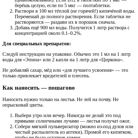
берёшь целую, если по 5 мкг — полтаблетки.
Раствори в 100 мл тёплой (не горячей!) кипячёной воды.
Перемешай до полного растворения. Если таблетки не
растворяются — раздави их в порошок сначала.
Добавь ещё 900 мл воды. Получится 1 литр раствора с
концентрацией около 0.1–0.2%.
Для специальных препаратов:
Следуй инструкции на упаковке. Обычно это 1 мл на 1 литр
воды для «Эпина» или 2 капли на 1 литр для «Циркона».
Не добавляй сахар, мёд или «для лучшего усвоения» — это
только привлекает вредителей и плесень.
Как наносить — пошагово
Наносить нужно только на листья. Не лей на почву. Не
опрыскивай цветы.
Выбери утро или вечер. Никогда не делай это под
прямыми солнечными лучами — листья получат ожог.
Собери мягкий пульверизатор (можно из-под духов или
чистый распылитель из аптеки). Промой его кипятком,
чтобы не было остатков химии.