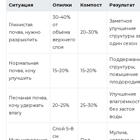
Ситуация
Опилки
Компост
Результат
30–40%
Заметное
Глинистая
от
улучшение
почва, нужно
объёма
20–30%
структуры з
разрыхлить
верхнего
один сезон
слоя
Поддержан
Нормальная
структуры,
почва, хочу
15–20%
15–20%
повышение
улучшить
плодороди
Улучшение
Песчаная почва,
влагоёмкос
хочу удержать
20–25%
25–30%
без застоя
влагу
воды
Слой 5–8
Мульча,
см