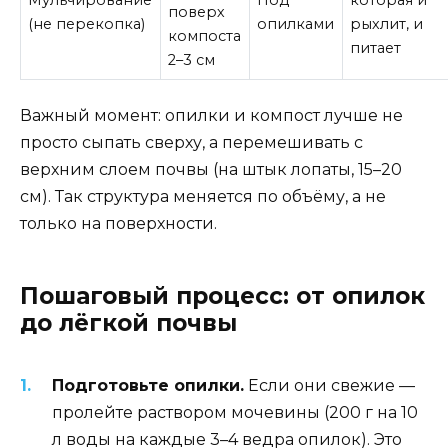
Мульчирование
Под
которая и
поверх
(не перекопка)
опилками
рыхлит, и
компоста
питает
2–3 см
Важный момент: опилки и компост лучше не
просто сыпать сверху, а перемешивать с
верхним слоем почвы (на штык лопаты, 15–20
см). Так структура меняется по объёму, а не
только на поверхности.
Пошаговый процесс: от опилок
до лёгкой почвы
Подготовьте опилки.
Если они свежие —
пролейте раствором мочевины (200 г на 10
л воды на каждые 3–4 ведра опилок). Это