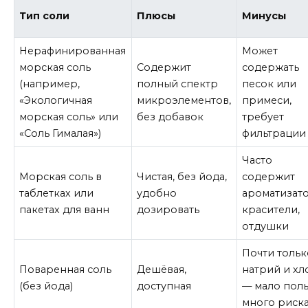
Тип соли
Плюсы
Минусы
Нерафинированная
Может
морская соль
Содержит
содержать
(например,
полный спектр
песок или
«Экологичная
микроэлементов,
примеси,
морская соль» или
без добавок
требует
«Соль Гималая»)
фильтрации
Часто
Морская соль в
Чистая, без йода,
содержит
таблетках или
удобно
ароматизат
пакетах для ванн
дозировать
красители,
отдушки
Почти тольк
Поваренная соль
Дешёвая,
натрий и хл
(без йода)
доступная
— мало поль
много риск