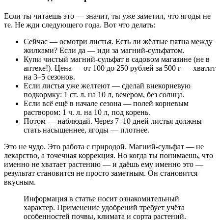
Если ты читаешь это — значит, ты уже заметил, что ягоды не
те. Не жди следующего года. Вот что делать:
Сейчас — осмотри листья. Есть ли жёлтые пятна между
жилками? Если да — иди за магний-сульфатом.
Купи чистый магний-сульфат в садовом магазине (не в
аптеке!). Цена — от 100 до 250 рублей за 500 г — хватит
на 3–5 сезонов.
Если листья уже желтеют — сделай внекорневую
подкормку: 1 ст. л. на 10 л, вечером, без солнца.
Если всё ещё в начале сезона — полей корневым
раствором: 1 ч. л. на 10 л, под корень.
Потом — наблюдай. Через 7–10 дней листья должны
стать насыщеннее, ягоды — плотнее.
Это не чудо. Это работа с природой. Магний-сульфат — не
лекарство, а точечная коррекция. Но когда ты понимаешь, что
именно не хватает растению — и даёшь ему именно это —
результат становится не просто заметным. Он становится
вкусным.
Информация в статье носит ознакомительный
характер. Применение удобрений требует учёта
особенностей почвы, климата и сорта растений.