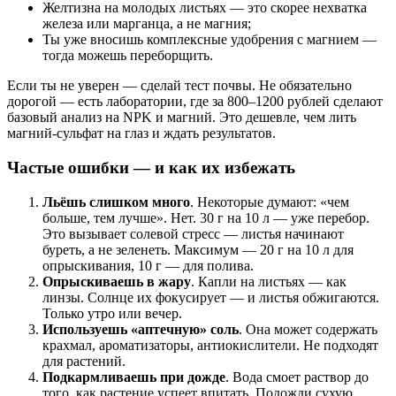
Желтизна на молодых листьях — это скорее нехватка
железа или марганца, а не магния;
Ты уже вносишь комплексные удобрения с магнием —
тогда можешь переборщить.
Если ты не уверен — сделай тест почвы. Не обязательно
дорогой — есть лаборатории, где за 800–1200 рублей сделают
базовый анализ на NPK и магний. Это дешевле, чем лить
магний-сульфат на глаз и ждать результатов.
Частые ошибки — и как их избежать
Льёшь слишком много
. Некоторые думают: «чем
больше, тем лучше». Нет. 30 г на 10 л — уже перебор.
Это вызывает солевой стресс — листья начинают
буреть, а не зеленеть. Максимум — 20 г на 10 л для
опрыскивания, 10 г — для полива.
Опрыскиваешь в жару
. Капли на листьях — как
линзы. Солнце их фокусирует — и листья обжигаются.
Только утро или вечер.
Используешь «аптечную» соль
. Она может содержать
крахмал, ароматизаторы, антиокислители. Не подходят
для растений.
Подкармливаешь при дожде
. Вода смоет раствор до
того, как растение успеет впитать. Подожди сухую