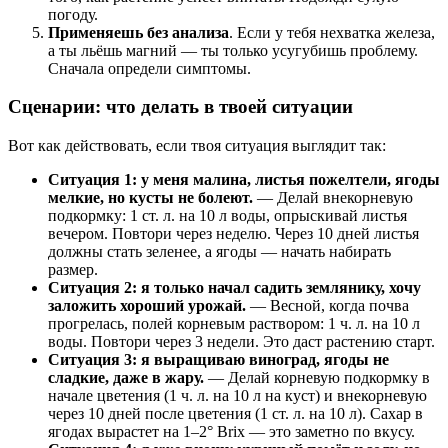
погоду.
Применяешь без анализа
. Если у тебя нехватка железа,
а ты льёшь магний — ты только усугубишь проблему.
Сначала определи симптомы.
Сценарии: что делать в твоей ситуации
Вот как действовать, если твоя ситуация выглядит так:
Ситуация 1: у меня малина, листья пожелтели, ягоды
мелкие, но кусты не болеют.
— Делай внекорневую
подкормку: 1 ст. л. на 10 л воды, опрыскивай листья
вечером. Повтори через неделю. Через 10 дней листья
должны стать зеленее, а ягоды — начать набирать
размер.
Ситуация 2: я только начал садить землянику, хочу
заложить хороший урожай.
— Весной, когда почва
прогрелась, полей корневым раствором: 1 ч. л. на 10 л
воды. Повтори через 3 недели. Это даст растению старт.
Ситуация 3: я выращиваю виноград, ягоды не
сладкие, даже в жару.
— Делай корневую подкормку в
начале цветения (1 ч. л. на 10 л на куст) и внекорневую
через 10 дней после цветения (1 ст. л. на 10 л). Сахар в
ягодах вырастет на 1–2° Brix — это заметно по вкусу.