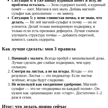
Ситуация 4: я уже вношу куриный помёт и золу, но
проблема осталась.
— Зола содержит калий, а куриный
помёт — азот. Магния в них мало. Добавь магний-
сульфат как дополнение — не замену.
Ситуация 5: у меня глинистая почва, я не знаю, что
делать.
— Не лей магний-сульфат в почву — он не
усвоится. Делай только внекорневую подкормку, и
только если есть признаки дефицита. Лучше сначала
улучшить структуру почвы — добавить перегной,
компост, сажать сидераты.
Как лучше сделать: мои 3 правила
Начинай с малого.
Всегда пробуй с минимальной дозы.
Лучше сделать две слабые подкормки, чем одну
сильную.
Смотри на листья, а не на ягоды.
Ягоды — это
результат. Листья — это индикатор. Если листья
зелёные, ягоды будут сладкими.
Не используй как ежедневное удобрение.
Магний-
сульфат — это не «подкормка на каждый полив». Он
нужен как «реанимация» или «старт». Достаточно 1–2
раза в сезон.
Итог: что делать прямо сейчас