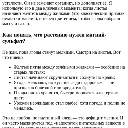
усталости. Он не заменяет органику, но дополняет её. Я
использую его в два ключевых момента: когда листья
начинают желтеть между жилками (это классический признак
нехватки магния), и перед цветением, чтобы ягоды набрали
массу и сахар.
Как понять, что растению нужен магний-
сульфат?
Не жди, пока ягоды станут мелкими. Смотри на листья. Вот
что ищешь:
Желтые пятна между зелёными жилками — особенно на
старых листьях;
Листья начинают скручиваться и сохнуть по краям;
Ягоды мельчают, но куст выглядит здоровым — нет
признаков болезней или вредителей;
Плоды плохо хранятся, быстро морщатся или теряют
цвет;
Урожай неожиданно стал слабее, хотя погода и полив не
менялись.
Это не грибок, не паутинный клещ — это дефицит магния. И
он часто маскируется под «недостаток питательных веществ в