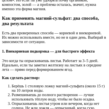
целом». Но если ты уже удобрять почву органикой,
компостом, золой — а проблема осталась, значит, нужна
именно эта форма магния.
Как применять магний-сульфат: два способа,
два результата
Есть два проверенных способа — корневой и внекорневой.
Их можно использовать вместе, но не в один день. Выбирай в
зависимости от ситуации.
1. Внекорневая подкормка — для быстрого эффекта
Это когда ты опрыскиваешь листья. Работает за 3–5 дней.
Идеально, если ты заметил желтизну на листьях в середине
лета — прямо перед формированием ягод.
Как сделать раствор:
Берёшь 1 столовую ложку магний-сульфата (около 15 г)
на 10 литров воды.
Размешиваешь до полного растворения — лучше
использовать тёплую воду, чтобы не было осадка.
Опрыскиваешь листья утром или вечером, когда нет
солнца. Не жди дождя — опрыскивай, когда сухо.