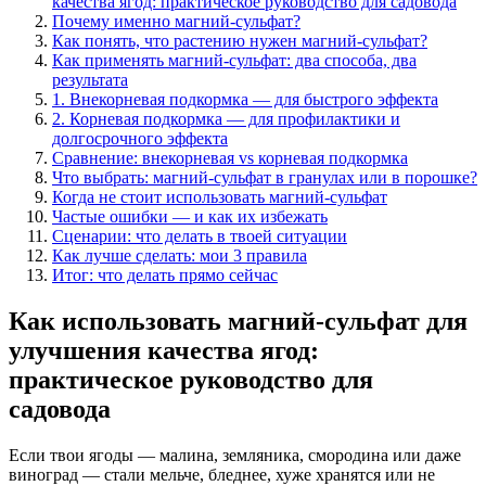
качества ягод: практическое руководство для садовода
Почему именно магний-сульфат?
Как понять, что растению нужен магний-сульфат?
Как применять магний-сульфат: два способа, два
результата
1. Внекорневая подкормка — для быстрого эффекта
2. Корневая подкормка — для профилактики и
долгосрочного эффекта
Сравнение: внекорневая vs корневая подкормка
Что выбрать: магний-сульфат в гранулах или в порошке?
Когда не стоит использовать магний-сульфат
Частые ошибки — и как их избежать
Сценарии: что делать в твоей ситуации
Как лучше сделать: мои 3 правила
Итог: что делать прямо сейчас
Как использовать магний-сульфат для
улучшения качества ягод:
практическое руководство для
садовода
Если твои ягоды — малина, земляника, смородина или даже
виноград — стали мельче, бледнее, хуже хранятся или не