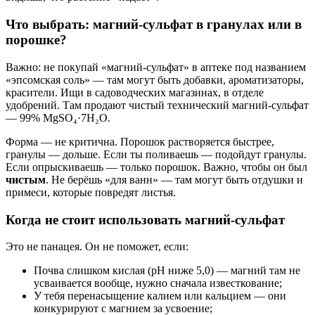
Что выбрать: магний-сульфат в гранулах или в
порошке?
Важно: не покупай «магний-сульфат» в аптеке под названием
«эпсомская соль» — там могут быть добавки, ароматизаторы,
красители. Ищи в садоводческих магазинах, в отделе
удобрений. Там продают чистый технический магний-сульфат
— 99% MgSO₄·7H₂O.
Форма — не критична. Порошок растворяется быстрее,
гранулы — дольше. Если ты поливаешь — подойдут гранулы.
Если опрыскиваешь — только порошок. Важно, чтобы он был
чистым
. Не берёшь «для ванн» — там могут быть отдушки и
примеси, которые повредят листья.
Когда не стоит использовать магний-сульфат
Это не панацея. Он не поможет, если:
Почва слишком кислая (pH ниже 5,0) — магний там не
усваивается вообще, нужно сначала известкование;
У тебя перенасыщение калием или кальцием — они
конкурируют с магнием за усвоение;