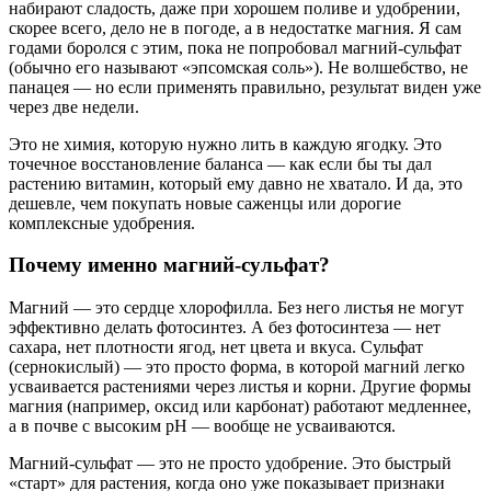
набирают сладость, даже при хорошем поливе и удобрении,
скорее всего, дело не в погоде, а в недостатке магния. Я сам
годами боролся с этим, пока не попробовал магний-сульфат
(обычно его называют «эпсомская соль»). Не волшебство, не
панацея — но если применять правильно, результат виден уже
через две недели.
Это не химия, которую нужно лить в каждую ягодку. Это
точечное восстановление баланса — как если бы ты дал
растению витамин, который ему давно не хватало. И да, это
дешевле, чем покупать новые саженцы или дорогие
комплексные удобрения.
Почему именно магний-сульфат?
Магний — это сердце хлорофилла. Без него листья не могут
эффективно делать фотосинтез. А без фотосинтеза — нет
сахара, нет плотности ягод, нет цвета и вкуса. Сульфат
(сернокислый) — это просто форма, в которой магний легко
усваивается растениями через листья и корни. Другие формы
магния (например, оксид или карбонат) работают медленнее,
а в почве с высоким pH — вообще не усваиваются.
Магний-сульфат — это не просто удобрение. Это быстрый
«старт» для растения, когда оно уже показывает признаки