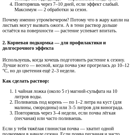
Повторяешь через 7–10 дней, если эффект слабый.
Максимум — 2 обработки за сезон.
Почему именно утром/вечером? Потому что в жару капли на
листьях могут вызвать ожоги. А в тени раствор дольше
остаётся на поверхности — растение успевает впитать.
2. Корневая подкормка — для профилактики и
долгосрочного эффекта
Используешь, когда хочешь подготовить растение к сезону.
Лучше всего — весной, когда почва уже прогрелась до 10–12
°C, но до цветения ещё 2–3 недели.
Как сделать раствор:
1 чайная ложка (около 5 г) магний-сульфата на 10
литров воды.
Поливаешь под корень — по 1–2 литра на куст (для
малины, смородины) или 3–5 литров для винограда.
Повторяешь через 3–4 недели, если почва лёгкая
(песчаная) или часто поливаешь.
Если у тебя тяжёлая глинистая почва — хватит одной
подкормки в начале сезона. Если почва песчаная и часто