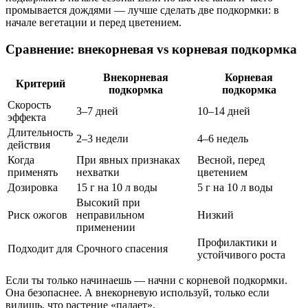
промывается дождями — лучше сделать две подкормки: в
начале вегетации и перед цветением.
Сравнение: внекорневая vs корневая подкормка
Внекорневая
Корневая
Критерий
подкормка
подкормка
Скорость
3–7 дней
10–14 дней
эффекта
Длительность
2–3 недели
4–6 недель
действия
Когда
При явных признаках
Весной, перед
применять
нехватки
цветением
Дозировка
15 г на 10 л воды
5 г на 10 л воды
Высокий при
Риск ожогов
неправильном
Низкий
применении
Профилактики и
Подходит для
Срочного спасения
устойчивого роста
Если ты только начинаешь — начни с корневой подкормки.
Она безопаснее. А внекорневую используй, только если
видишь, что растение «падает».