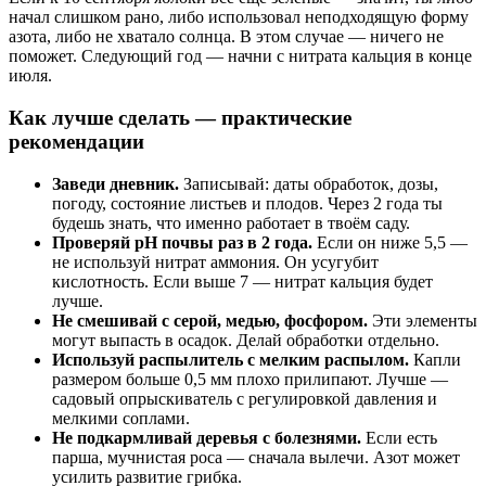
начал слишком рано, либо использовал неподходящую форму
азота, либо не хватало солнца. В этом случае — ничего не
поможет. Следующий год — начни с нитрата кальция в конце
июля.
Как лучше сделать — практические
рекомендации
Заведи дневник.
Записывай: даты обработок, дозы,
погоду, состояние листьев и плодов. Через 2 года ты
будешь знать, что именно работает в твоём саду.
Проверяй pH почвы раз в 2 года.
Если он ниже 5,5 —
не используй нитрат аммония. Он усугубит
кислотность. Если выше 7 — нитрат кальция будет
лучше.
Не смешивай с серой, медью, фосфором.
Эти элементы
могут выпасть в осадок. Делай обработки отдельно.
Используй распылитель с мелким распылом.
Капли
размером больше 0,5 мм плохо прилипают. Лучше —
садовый опрыскиватель с регулировкой давления и
мелкими соплами.
Не подкармливай деревья с болезнями.
Если есть
парша, мучнистая роса — сначала вылечи. Азот может
усилить развитие грибка.