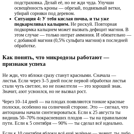
подстраховка. Делай её, но не жди чуда. Улучши
освещённость кроны — обрезай, подвязывай ветки,
убирай сорняки под деревом.
Ситуация 4: У тебя кислая почва, и ты уже
подкармливал кальцием.
Не рискуй. Повторная
подкормка кальцием может вызвать дефицит магния. В
этом случае — только нитрат аммония. И обязательно —
с добавкой магния (0,5% сульфата магния) в последней
обработке.
Как понять, что микродозы работают —
признаки успеха
Не жди, что яблоки сразу станут красными. Сначала —
листья. Если через 3–5 дней после первой обработки листья
стали чуть светлее, но не пожелтели — это хороший знак.
Значит, азот усвоился, но не вызвал рост.
Через 10–14 дней — на плодах появляются тонкие красные
полоски, особенно на солнечной стороне. Это — сигнал, что
антоцианы начали синтезироваться. Если к 25 августа ты
видишь 50–70% покрасневших плодов — ты на правильном
пути. Если к 5 сентября — 90% — ты сделал всё идеально.
Если к 10 сентября яблоки всё ещё зелёные — значит, ты либо