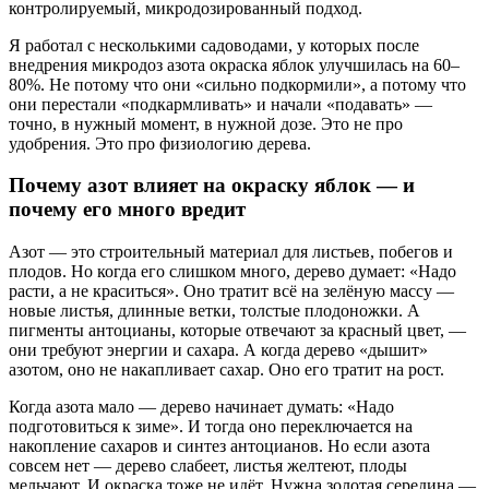
контролируемый, микродозированный подход.
Я работал с несколькими садоводами, у которых после
внедрения микродоз азота окраска яблок улучшилась на 60–
80%. Не потому что они «сильно подкормили», а потому что
они перестали «подкармливать» и начали «подавать» —
точно, в нужный момент, в нужной дозе. Это не про
удобрения. Это про физиологию дерева.
Почему азот влияет на окраску яблок — и
почему его много вредит
Азот — это строительный материал для листьев, побегов и
плодов. Но когда его слишком много, дерево думает: «Надо
расти, а не краситься». Оно тратит всё на зелёную массу —
новые листья, длинные ветки, толстые плодоножки. А
пигменты антоцианы, которые отвечают за красный цвет, —
они требуют энергии и сахара. А когда дерево «дышит»
азотом, оно не накапливает сахар. Оно его тратит на рост.
Когда азота мало — дерево начинает думать: «Надо
подготовиться к зиме». И тогда оно переключается на
накопление сахаров и синтез антоцианов. Но если азота
совсем нет — дерево слабеет, листья желтеют, плоды
мельчают. И окраска тоже не идёт. Нужна золотая середина —