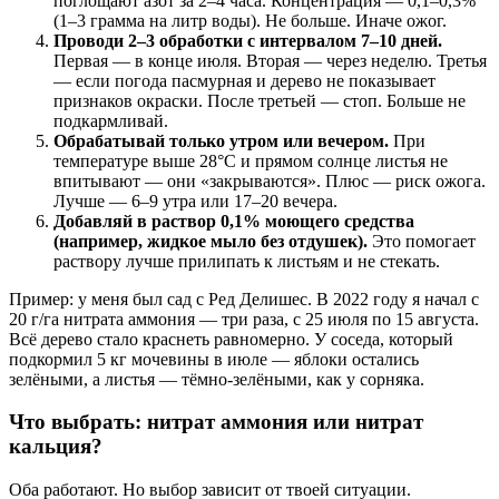
поглощают азот за 2–4 часа. Концентрация — 0,1–0,3%
(1–3 грамма на литр воды). Не больше. Иначе ожог.
Проводи 2–3 обработки с интервалом 7–10 дней.
Первая — в конце июля. Вторая — через неделю. Третья
— если погода пасмурная и дерево не показывает
признаков окраски. После третьей — стоп. Больше не
подкармливай.
Обрабатывай только утром или вечером.
При
температуре выше 28°C и прямом солнце листья не
впитывают — они «закрываются». Плюс — риск ожога.
Лучше — 6–9 утра или 17–20 вечера.
Добавляй в раствор 0,1% моющего средства
(например, жидкое мыло без отдушек).
Это помогает
раствору лучше прилипать к листьям и не стекать.
Пример: у меня был сад с Ред Делишес. В 2022 году я начал с
20 г/га нитрата аммония — три раза, с 25 июля по 15 августа.
Всё дерево стало краснеть равномерно. У соседа, который
подкормил 5 кг мочевины в июле — яблоки остались
зелёными, а листья — тёмно-зелёными, как у сорняка.
Что выбрать: нитрат аммония или нитрат
кальция?
Оба работают. Но выбор зависит от твоей ситуации.