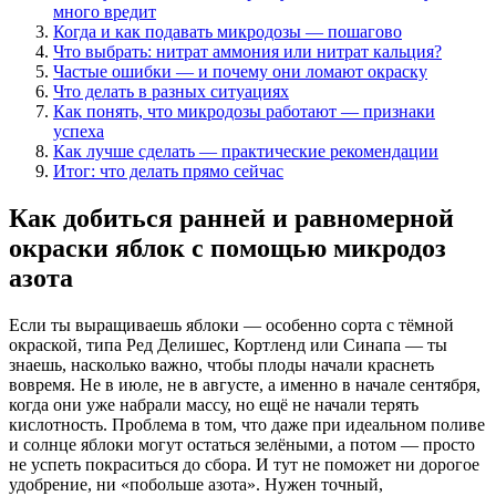
много вредит
Когда и как подавать микродозы — пошагово
Что выбрать: нитрат аммония или нитрат кальция?
Частые ошибки — и почему они ломают окраску
Что делать в разных ситуациях
Как понять, что микродозы работают — признаки
успеха
Как лучше сделать — практические рекомендации
Итог: что делать прямо сейчас
Как добиться ранней и равномерной
окраски яблок с помощью микродоз
азота
Если ты выращиваешь яблоки — особенно сорта с тёмной
окраской, типа Ред Делишес, Кортленд или Синапа — ты
знаешь, насколько важно, чтобы плоды начали краснеть
вовремя. Не в июле, не в августе, а именно в начале сентября,
когда они уже набрали массу, но ещё не начали терять
кислотность. Проблема в том, что даже при идеальном поливе
и солнце яблоки могут остаться зелёными, а потом — просто
не успеть покраситься до сбора. И тут не поможет ни дорогое
удобрение, ни «побольше азота». Нужен точный,