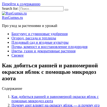
Перейти к содержанию
Search for:
RusGumus.ru
Про уход за растениями и урожай
Биогумус и гуминовые удобрения
Огород, рассада и теплицы
Плодовый сад и ягодные культуры
Почва, компост и восстановление плодородия
Цветы, газон и декоративные растения
Свежее
Как добиться ранней и равномерной
окраски яблок с помощью микродоз
азота
Содержание
Как добиться ранней и равномерной окраски яблок с
помощью микродоз азота
Почему азот влияет на окраску яблок — и почему его