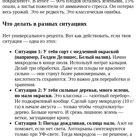
покраснеют». В итоге — 90% плодов остались зелёными, 15%
опали, а листья пожелтели от аммиачного стресса. Он потерял
весь урожай. Это не редкость. Это классическая ошибка.
Что делать в разных ситуациях
Нет универсального рецепта. Вот как действовать, если твоя
ситуация — одна из этих:
Ситуация 1: У тебя сорт с медленной окраской
(например, Голден Делишес, Белый налив).
Начни
микродозы в конце июля. Используй нитрат кальция.
Делай три обработки. Даже если плоды не краснеют
сильно — они станут более равномерными, а
кислотность сохранится. Это важно для переработки и
хранения.
Ситуация 2: У тебя сильные деревья, много зелени,
но мало окраски.
Это классика — «азотный перебор».
Не подкармливай вообще. Сделай одну микродозу (10 г/
га) в начале августа — только чтобы «подтолкнуть»
дерево. Больше ничего. И срежь лишнюю зелень —
ветки, загущающие крону.
Ситуация 3: Погода дождливая, солнца мало.
Азот не
поможет, если нет света. Антоцианы синтезируются
только при УФ-свете. Тогда микродоза — не решение, а