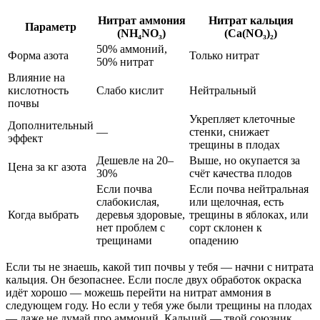
Нитрат аммония
Нитрат кальция
Параметр
(NH₄NO₃)
(Ca(NO₃)₂)
50% аммоний,
Форма азота
Только нитрат
50% нитрат
Влияние на
кислотность
Слабо кислит
Нейтральный
почвы
Укрепляет клеточные
Дополнительный
—
стенки, снижает
эффект
трещины в плодах
Дешевле на 20–
Выше, но окупается за
Цена за кг азота
30%
счёт качества плодов
Если почва
Если почва нейтральная
слабокислая,
или щелочная, есть
Когда выбрать
деревья здоровые,
трещины в яблоках, или
нет проблем с
сорт склонен к
трещинами
опадению
Если ты не знаешь, какой тип почвы у тебя — начни с нитрата
кальция. Он безопаснее. Если после двух обработок окраска
идёт хорошо — можешь перейти на нитрат аммония в
следующем году. Но если у тебя уже были трещины на плодах
— даже не думай про аммоний. Кальций — твой союзник.