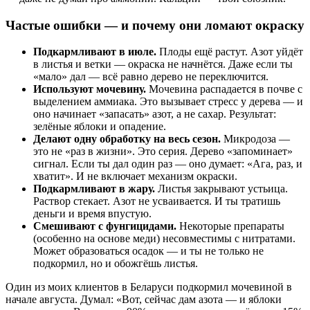
Частые ошибки — и почему они ломают окраску
Подкармливают в июле.
Плоды ещё растут. Азот уйдёт
в листья и ветки — окраска не начнётся. Даже если ты
«мало» дал — всё равно дерево не переключится.
Используют мочевину.
Мочевина распадается в почве с
выделением аммиака. Это вызывает стресс у дерева — и
оно начинает «запасать» азот, а не сахар. Результат:
зелёные яблоки и опадение.
Делают одну обработку на весь сезон.
Микродоза —
это не «раз в жизни». Это серия. Дерево «запоминает»
сигнал. Если ты дал один раз — оно думает: «Ага, раз, и
хватит». И не включает механизм окраски.
Подкармливают в жару.
Листья закрывают устьица.
Раствор стекает. Азот не усваивается. И ты тратишь
деньги и время впустую.
Смешивают с фунгицидами.
Некоторые препараты
(особенно на основе меди) несовместимы с нитратами.
Может образоваться осадок — и ты не только не
подкормил, но и обожгёшь листья.
Один из моих клиентов в Беларуси подкормил мочевиной в
начале августа. Думал: «Вот, сейчас дам азота — и яблоки