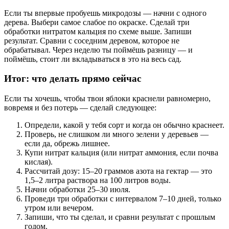
Если ты впервые пробуешь микродозы — начни с одного
дерева. Выбери самое слабое по окраске. Сделай три
обработки нитратом кальция по схеме выше. Запиши
результат. Сравни с соседним деревом, которое не
обрабатывал. Через неделю ты поймёшь разницу — и
поймёшь, стоит ли вкладываться в это на весь сад.
Итог: что делать прямо сейчас
Если ты хочешь, чтобы твои яблоки краснели равномерно,
вовремя и без потерь — сделай следующее:
Определи, какой у тебя сорт и когда он обычно краснеет.
Проверь, не слишком ли много зелени у деревьев —
если да, обрежь лишнее.
Купи нитрат кальция (или нитрат аммония, если почва
кислая).
Рассчитай дозу: 15–20 граммов азота на гектар — это
1,5–2 литра раствора на 100 литров воды.
Начни обработки 25–30 июля.
Проведи три обработки с интервалом 7–10 дней, только
утром или вечером.
Запиши, что ты сделал, и сравни результат с прошлым
годом.