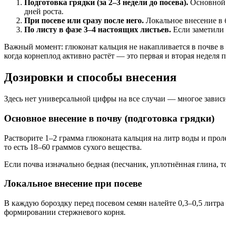
Подготовка грядки (за 2–3 недели до посева).
Основной з
дней роста.
При посеве или сразу после него.
Локальное внесение в 
По листу в фазе 3–4 настоящих листьев.
Если заметили 
Важный момент: глюконат кальция не накапливается в почве в т
когда корнеплод активно растёт — это первая и вторая неделя п
Дозировки и способы внесения
Здесь нет универсальной цифры на все случаи — многое зависи
Основное внесение в почву (подготовка грядки)
Растворите 1–2 грамма глюконата кальция на литр воды и проле
то есть 18–60 граммов сухого вещества.
Если почва изначально бедная (песчаник, уплотнённая глина,
Локальное внесение при посеве
В каждую бороздку перед посевом семян налейте 0,3–0,5 литра
формировании стержневого корня.