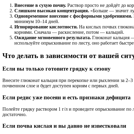
Внесение в сухую почву.
Раствор просто не дойдёт до ко
Слишком высокая концентрация.
«Больше — значит луч
Одновременное внесение с фосфорными удобрениями.
минимум 10–14 дней.
Игнорирование кислотности.
На кислых почвах глюкона
корнями. Сначала — раскисление, потом — кальций.
Ожидание мгновенного результата.
Глюконат кальция — 
используйте опрыскивание по листу, оно работает быстре
Что делать в зависимости от вашей сит
Если вы только готовите грядку к сезону
Внесите глюконат кальция при перекопке или рыхлении за 2–3 н
почвенном слое и будет доступен корням с первых дней.
Если редис уже посеян и есть признаки дефицита
Полейте грядку раствором 1 г/л и проведите опрыскивание по
достаточно.
Если почва кислая и вы давно не известковали