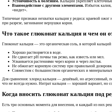
Устойчивость к болезням.
Кальций укрепляет клеточные 
Взаимодействие с другими элементами.
Избыток калия, 
«видит».
Типичные признаки нехватки кальция у редиса: краевой ожог н
при разрезе, загнивание верхушки корня.
Что такое глюконат кальция и чем он о
Глюконат кальция — это органическая соль, в которой кальций
Хорошо растворяется в воде.
Не сдвигает pH почвы так резко, как известь или мел.
Усваивается растениями через корни и через листья.
Не обжигает корневую систему при правильной дозировк
Совместим с большинством органических и минеральных
Для сравнения: хлорид кальция — дешёвый, но агрессивный, по
что не всегда нужно. Нитрат кальция — хороший вариант, но со
Когда вносить глюконат кальция под р
Есть три основных момента для внесения, и каждый из них реш