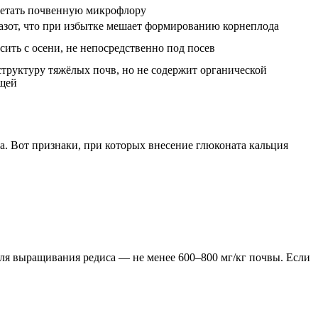
етать почвенную микрофлору
азот, что при избытке мешает формированию корнеплода
ить с осени, не непосредственно под посев
структуру тяжёлых почв, но не содержит органической
щей
а. Вот признаки, при которых внесение глюконата кальция
для выращивания редиса — не менее 600–800 мг/кг почвы. Если