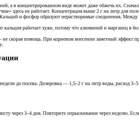
рней, а в концентрированном виде может даже обжечь их. Сначал
ше» здесь не работает. Концентрация выше 2 г на литр для пол
Кальций и фосфор образуют нерастворимые соединения. Между 
т кальция работает хуже, потому что алюминий и марганец в бо
не скорая помощь. При корневом внесении заметный эффект про
е.
уации
едели до посева. Дозировка — 1,5–2 г на литр воды, расход 3–5 
 листу через 3–4 дня. Повторите опрыскивание через неделю. Е