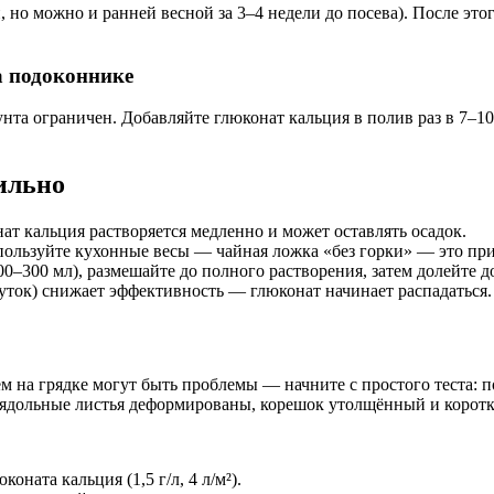
, но можно и ранней весной за 3–4 недели до посева). После э
а подоконнике
нта ограничен. Добавляйте глюконат кальция в полив раз в 7–10 
ильно
ат кальция растворяется медленно и может оставлять осадок.
пользуйте кухонные весы — чайная ложка «без горки» — это при
0–300 мл), размешайте до полного растворения, затем долейте д
суток) снижает эффективность — глюконат начинает распадаться.
ем на грядке могут быть проблемы — начните с простого теста: п
семядольные листья деформированы, корешок утолщённый и корот
оната кальция (1,5 г/л, 4 л/м²).