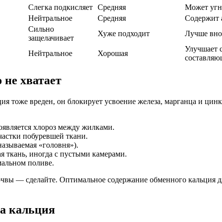
Слегка подкисляет
Средняя
Может угн
Нейтральное
Средняя
Содержит 
Сильно
Хуже подходит
Лучше внос
защелачивает
Улучшает 
Нейтральное
Хорошая
составляю
 не хватает
ия тоже вреден, он блокирует усвоение железа, марганца и цинк
оявляется хлороз между жилками.
частки побуревшей ткани.
называемая «головня»).
 ткань, иногда с пустыми камерами.
мальном поливе.
почвы — сделайте. Оптимальное содержание обменного кальция 
а кальция