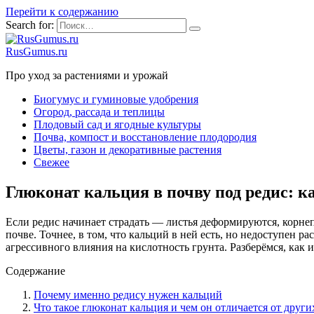
Перейти к содержанию
Search for:
RusGumus.ru
Про уход за растениями и урожай
Биогумус и гуминовые удобрения
Огород, рассада и теплицы
Плодовый сад и ягодные культуры
Почва, компост и восстановление плодородия
Цветы, газон и декоративные растения
Свежее
Глюконат кальция в почву под редис: к
Если редис начинает страдать — листья деформируются, корнеп
почве. Точнее, в том, что кальций в ней есть, но недоступен ра
агрессивного влияния на кислотность грунта. Разберёмся, как 
Содержание
Почему именно редису нужен кальций
Что такое глюконат кальция и чем он отличается от друг