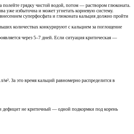
а полейте грядку чистой водой, потом — раствором глюконата.
ива уже избыточна и может угнетать корневую систему.
внесением суперфосфата и глюконата кальция должно пройти
льших количествах конкурируют с кальцием за поглощение
является через 5–7 дней. Если ситуация критическая —
л/м². За это время кальций равномерно распределится в
сли дефицит не критичный — одной подкормки под корень