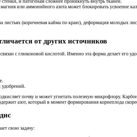
стенки, и патогенам сложнее проникнуть внутрь тканей.
магния или аммонийного азота может блокировать усвоение кальц
а листьях (коричневая кайма по краю), деформация молодых лис
тличается от других источников
 связан с глюконовой кислотой. Именно эта форма делает его уд
е.
 удобрений.
дкисляет почву и может угнетать полезную микрофлору. Карбона
держит азот, который в момент формирования корнеплода скорее 
едис
ает свою задачу: