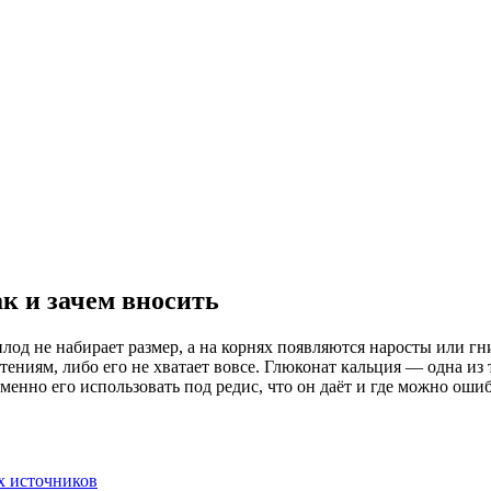
ак и зачем вносить
лод не набирает размер, а на корнях появляются наросты или гн
стениям, либо его не хватает вовсе. Глюконат кальция — одна из 
именно его использовать под редис, что он даёт и где можно ошиб
их источников