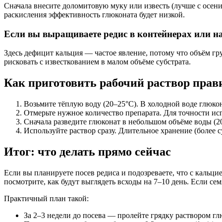
Сначала внесите доломитовую муку или известь (лучше с осени
раскисления эффективность глюконата будет низкой.
Если вы выращиваете редис в контейнерах или н
Здесь дефицит кальция — частое явление, потому что объём гру
рисковать с известкованием в малом объёме субстрата.
Как приготовить рабочий раствор прав
Возьмите тёплую воду (20–25°C). В холодной воде глюкон
Отмерьте нужное количество препарата. Для точности ис
Сначала разведите глюконат в небольшом объёме воды (20
Используйте раствор сразу. Длительное хранение (более 
Итог: что делать прямо сейчас
Если вы планируете посев редиса и подозреваете, что с кальци
посмотрите, как будут выглядеть всходы на 7–10 день. Если 
Практичный план такой:
За 2–3 недели до посева — пролейте грядку раствором глюк