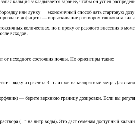
апас кальция закладывается заранее, чтобы он успел распредели
бороздку или лунку — экономичный способ дать стартовую дозу 
признаки дефицита — опрыскивание раствором глюконата кальц
оксичных количествах, но и проку от разового внесения в момен
осле всходов.
т от исходного состояния почвы. Но ориентиры такие:
йте грядку из расчёта 3–5 литров на квадратный метр. Для стан
 торфяник) — берите верхнюю границу дозировки. Если вы регул
 раствора (1 г на литр воды). Это даст семенам доступный кал