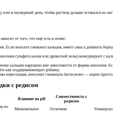
у или в пасмурный день, чтобы раствор дольше оставался на лис
ависит от того, что ещё есть в почве:
ия. Если вносите глюконат кальция, имеет смысл добавить борну
несения сульфата калия или древесной золы) конкурируют с кал
оение кальция нарушено вне зависимости от формы внесения. Ес
уйте как поддерживающую добавку.
чва пересохшая, внесение глюконата бесполезно — корни просто 
дки с редисом
Совместимость с
Влияние на pH
редисом
ня по
Минимальное
Отличная
Универсал,