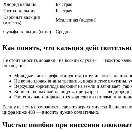
Хлорид кальция
Быстрая
Нитрат кальция
Быстрая
Карбонат кальция
Медленная (недели)
(известь)
Сульфат кальция (гипс)
Средняя
Как понять, что кальция действительно
Не стоит вносить добавки «на всякий случай» — избыток кальц
оправдано:
Молодые листья деформируются, скручиваются, на них п
На корнеплодах видны трещины, водянистые вмятины, у
Верхушка корнеплода выходит из земли и загнивает (так 
Корнеплод рыхлый на ощупь, при разрезе — неоднородная
Растения часто поражаются корневыми гнилями при нор
Если у вас есть возможность сделать агрохимический анализ 
цифра ниже 400 — вносить нужно обязательно.
Частые ошибки при внесении глюконат