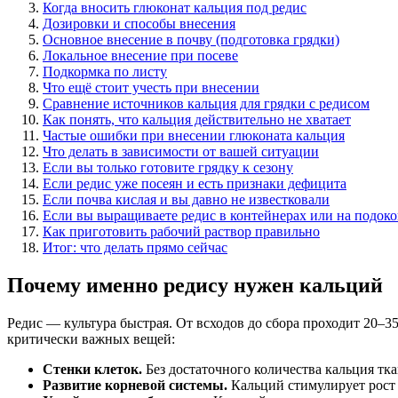
Когда вносить глюконат кальция под редис
Дозировки и способы внесения
Основное внесение в почву (подготовка грядки)
Локальное внесение при посеве
Подкормка по листу
Что ещё стоит учесть при внесении
Сравнение источников кальция для грядки с редисом
Как понять, что кальция действительно не хватает
Частые ошибки при внесении глюконата кальция
Что делать в зависимости от вашей ситуации
Если вы только готовите грядку к сезону
Если редис уже посеян и есть признаки дефицита
Если почва кислая и вы давно не известковали
Если вы выращиваете редис в контейнерах или на подок
Как приготовить рабочий раствор правильно
Итог: что делать прямо сейчас
Почему именно редису нужен кальций
Редис — культура быстрая. От всходов до сбора проходит 20–35
критически важных вещей:
Стенки клеток.
Без достаточного количества кальция тк
Развитие корневой системы.
Кальций стимулирует рост 