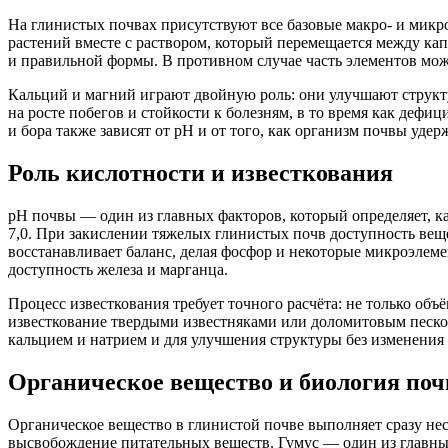
На глинистых почвах присутствуют все базовые макро- и микро
растений вместе с раствором, который перемещается между кап
и правильной формы. В противном случае часть элементов може
Кальций и магний играют двойную роль: они улучшают структ
на росте побегов и стойкости к болезням, в то время как дефи
и бора также зависят от pH и от того, как организм почвы уде
Роль кислотности и известкования
pH почвы — один из главных факторов, который определяет, к
7,0. При закислении тяжелых глинистых почв доступность веще
восстанавливает баланс, делая фосфор и некоторые микроэлеме
доступность железа и марганца.
Процесс известкования требует точного расчёта: не только объ
известкование твердыми известняками или доломитовым песко
кальцием и натрием и для улучшения структуры без изменения
Органическое вещество и биология по
Органическое вещество в глинистой почве выполняет сразу нес
высвобождение питательных веществ. Гумус — один из главны