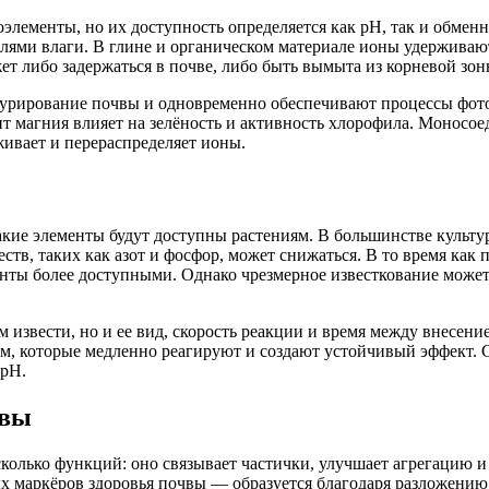
элементы, но их доступность определяется как pH, так и обмен
лями влаги. В глине и органическом материале ионы удерживают
т либо задержаться в почве, либо быть вымыта из корневой зон
урирование почвы и одновременно обеспечивают процессы фотоси
цит магния влияет на зелёность и активность хлорофила. Моносо
рживает и перераспределяет ионы.
акие элементы будут доступны растениям. В большинстве культу
ств, таких как азот и фосфор, может снижаться. В то время как
нты более доступными. Однако чрезмерное известкование может 
ём извести, но и ее вид, скорость реакции и время между внесе
м, которые медленно реагируют и создают устойчивый эффект. 
 рН.
чвы
колько функций: оно связывает частички, улучшает агрегацию и 
х маркёров здоровья почвы — образуется благодаря разложению