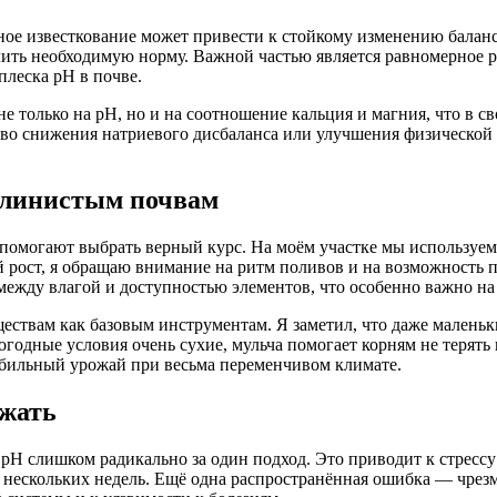
чное известкование может привести к стойкому изменению бала
лить необходимую норму. Важной частью является равномерное 
плеска pH в почве.
не только на pH, но и на соотношение кальция и магния, что в с
во снижения натриевого дисбаланса или улучшения физической 
 глинистым почвам
 помогают выбрать верный курс. На моём участке мы используем
ый рост, я обращаю внимание на ритм поливов и на возможность 
 между влагой и доступностью элементов, что особенно важно на
ествам как базовым инструментам. Я заметил, что даже маленьк
огодные условия очень сухие, мульча помогает корням не терят
абильный урожай при весьма переменчивом климате.
ежать
 pH слишком радикально за один подход. Это приводит к стресс
 нескольких недель. Ещё одна распространённая ошибка — чрез