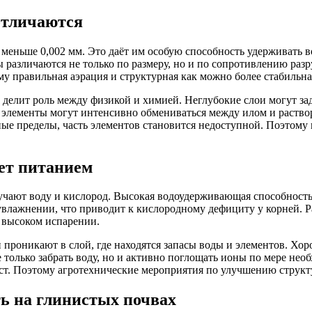
отличаются
меньше 0,002 мм. Это даёт им особую способность удерживать в
 различаются не только по размеру, но и по сопротивлению раз
му правильная аэрация и структурная как можно более стабильн
и делит роль между физикой и химией. Неглубокие слои могут з
 элементы могут интенсивно обмениваться между илом и раствор
ые пределы, часть элементов становится недоступной. Поэтому 
яет питанием
учают воду и кислород. Высокая водоудерживающая способность 
 увлажнении, что приводит к кислородному дефициту у корней. 
и высоком испарении.
 проникают в слой, где находятся запасы воды и элементов. Хо
е только забрать воду, но и активно поглощать ионы по мере не
ст. Поэтому агротехнические мероприятия по улучшению структ
ь на глинистых почвах