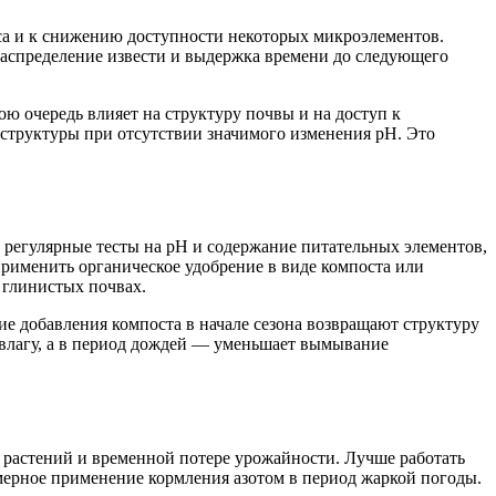
нса и к снижению доступности некоторых микроэлементов.
распределение извести и выдержка времени до следующего
вою очередь влияет на структуру почвы и на доступ к
структуры при отсутствии значимого изменения pH. Это
 регулярные тесты на pH и содержание питательных элементов,
применить органическое удобрение в виде компоста или
 глинистых почвах.
ие добавления компоста в начале сезона возвращают структуру
ь влагу, а в период дождей — уменьшает вымывание
у растений и временной потере урожайности. Лучше работать
мерное применение кормления азотом в период жаркой погоды.