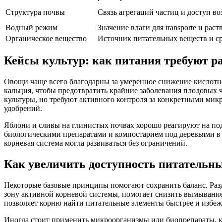
Структура почвы
Связь агрегаций частиц и доступ во
Водный режим
Значение влаги для transporte и ра
Органическое вещество
Источник питательных веществ и с
Кейсы культур: как питания требуют р
Овощи чаще всего благодарны за умеренное снижение кислотно
кальция, чтобы предотвратить крайние заболевания плодовых 
культуры, но требуют активного контроля за конкретными мик
удобрений.
Яблони и сливы на глинистых почвах хорошо реагируют на под
биологическими препаратами и компостарием под деревьями в
корневая система могла развиваться без ограничений.
Как увеличить доступность питательны
Некоторые базовые принципы помогают сохранить баланс. Разд
зону активной корневой системы, помогает снизить вымывание 
позволяет корню найти питательные элементы быстрее и избеж
Иногда стоит применить микроорганизмы или биопрепараты, 