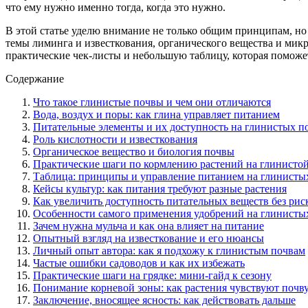
что ему нужно именно тогда, когда это нужно.
В этой статье уделю внимание не только общим принципам, но
темы лиминга и известкования, органического вещества и микр
практические чек-листы и небольшую таблицу, которая поможе
Содержание
Что такое глинистые почвы и чем они отличаются
Вода, воздух и поры: как глина управляет питанием
Питательные элементы и их доступность на глинистых п
Роль кислотности и известкования
Органическое вещество и биология почвы
Практические шаги по кормлению растений на глинистой
Таблица: принципы и управление питанием на глинисты
Кейсы культур: как питания требуют разные растения
Как увеличить доступность питательных веществ без рис
Особенности самого применения удобрений на глинисты
Зачем нужна мульча и как она влияет на питание
Опытный взгляд на известкование и его нюансы
Личный опыт автора: как я подхожу к глинистым почвам
Частые ошибки садоводов и как их избежать
Практические шаги на грядке: мини-гайд к сезону
Понимание корневой зоны: как растения чувствуют почв
Заключение, вносящее ясность: как действовать дальше