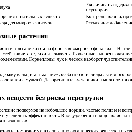
Увеличивать содержани
здуха
переворота
створения питательных веществ
Контроль полива, при
реда для микроорганизмов
Регулярное добавление
азные растения
сти и залегание азота на фоне равномерного фона воды. На гл
частей, такие как усики и ломкость. Тыквенные выносят влажно
роэлементами. Корнеплоды, лук и чеснок наоборот чувствительн
держку кальцием и магнием, особенно в периоды активного рос
 сочетании с мульчей. Декоративные кустарники и многолетник
х веществ без риска перегрузки
еление подкормок на небольшие порции, частые поливы и контр
и увеличить эффективность. Внос удобрений в виде полос или з
ать излишков.
которые помогают минерализацию органических веществ и высв