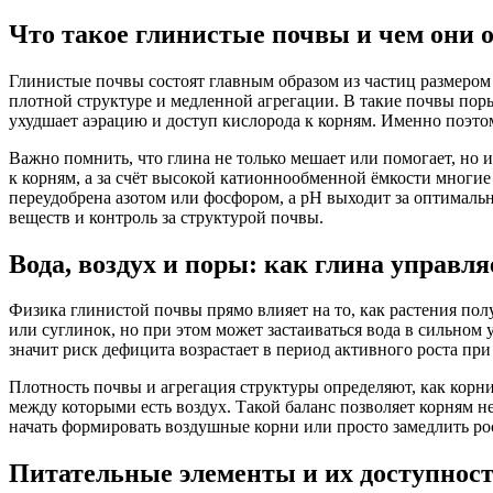
Что такое глинистые почвы и чем они 
Глинистые почвы состоят главным образом из частиц размером 
плотной структуре и медленной агрегации. В такие почвы поры
ухудшает аэрацию и доступ кислорода к корням. Именно поэто
Важно помнить, что глина не только мешает или помогает, но 
к корням, а за счёт высокой катионнообменной ёмкости многие
переудобрена азотом или фосфором, а pH выходит за оптимальн
веществ и контроль за структурой почвы.
Вода, воздух и поры: как глина управл
Физика глинистой почвы прямо влияет на то, как растения пол
или суглинок, но при этом может застаиваться вода в сильном
значит риск дефицита возрастает в период активного роста пр
Плотность почвы и агрегация структуры определяют, как корни
между которыми есть воздух. Такой баланс позволяет корням н
начать формировать воздушные корни или просто замедлить ро
Питательные элементы и их доступност