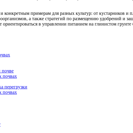
 и конкретным примерам для разных культур: от кустарников и 
оорганизмов, а также стратегий по размещению удобрений и защ
т ориентироваться в управлении питанием на глинистом грунте 
очвах
 почве
х почвах
ка перегрузки
х почвах
у