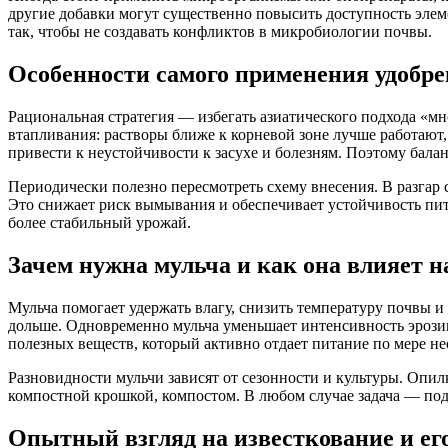
другие добавки могут существенно повысить доступность элем
так, чтобы не создавать конфликтов в микробиологии почвы.
Особенности самого применения удобре
Рациональная стратегия — избегать азиатического подхода «мн
втапливания: растворы ближе к корневой зоне лучше работают, 
привести к неустойчивости к засухе и болезням. Поэтому балан
Периодически полезно пересмотреть схему внесения. В разгар
Это снижает риск вымывания и обеспечивает устойчивость пи
более стабильный урожай.
Зачем нужна мульча и как она влияет н
Мульча помогает удержать влагу, снизить температуру почвы и
дольше. Одновременно мульча уменьшает интенсивность эрозии
полезных веществ, который активно отдает питание по мере н
Разновидности мульчи зависят от сезонности и культуры. Опилк
компостной крошкой, компостом. В любом случае задача — подде
Опытный взгляд на известкование и е