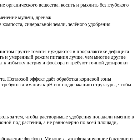
е органического вещества, косить и рыхлить без глубокого
менение мульчи, дренаж
 компоста, сидеральной земли, зелёного удобрения
инистом грунте томаты нуждаются в профилактике дефицита
сть и умеренный режим питания лучше, чем многие другие
ы к избытку натрия и фосфора и требуют точной дозировки
та. Неплохой эффект даёт обработка корневой зоны
и требуют внимания к pH и к поддержанию структуры, чтобы
оль за тем, чтобы растворимые удобрения попадали именно в
оной под растения, а не равномерно по всей площади,
обождение фосфора. Микориза, азотфиксирующие бактерии и