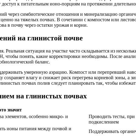
ют доступ к питательным ионо-порциям на протяжении длительно
ний через симбиотические отношения и минерализацию органич
 ценно на тяжелых почвах. В сочетании с компостом или листов
нова в почву через остатки урожая и корни.
ений на глинистой почве
. Реальная ситуация на участке часто складывается из нескольк
pH, чтобы понять, какие корректировки необходимы. После анал
робиологический баланс.
оддерживать умеренную аэрацию. Компост или перепревший нав
 сохраняет влагу и снижает риск перегрева корневой зоны, а з
линистых почвах полив следует планировать так, чтобы избежать
нием на глинистых почвах
это значит
а элементов, особенно микро- и
Проводить тесты, при
подкислением
ать ионы питания между почвой и
Поддерживать органич