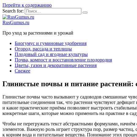
Перейти к содержанию
Search for:
RusGumus.ru
Про уход за растениями и урожай
Биогумус и гуминовые удобрения
Огород, рассада и теплицы
Плодовый сад и ягодные культуры
Почва, компост и восстановление плодородия
Цветы, газон и декоративные растения
Свежее
Глинистые почвы и питание растений: 
Глинистые почвы часто вызывают у садоводов смешанные чувст
питательные соединения так, что растения чувствуют дефицит в
и какие практические приёмы позволяют выстроить стабильный
конкретные шаги, которые можно применить на практике в саду
Чтобы не перегружать текст абстрактными формулами, начнём с
элементов. Важную роль играет структура пор, размер частиц,
к корням вода и питательные вещества. Понимание этих процес