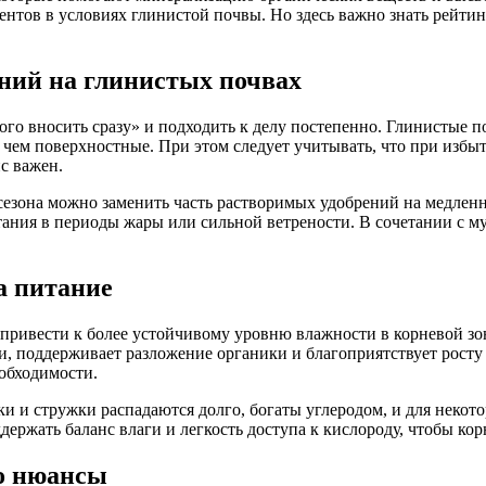
ентов в условиях глинистой почвы. Но здесь важно знать рейти
ний на глинистых почвах
ого вносить сразу» и подходить к делу постепенно. Глинистые 
чем поверхностные. При этом следует учитывать, что при избытк
с важен.
 сезона можно заменить часть растворимых удобрений на медле
тания в периоды жары или сильной ветрености. В сочетании с 
а питание
 привести к более устойчивому уровню влажности в корневой зо
, поддерживает разложение органики и благоприятствует росту 
еобходимости.
и и стружки распадаются долго, богаты углеродом, и для некото
ржать баланс влаги и легкость доступа к кислороду, чтобы корн
го нюансы