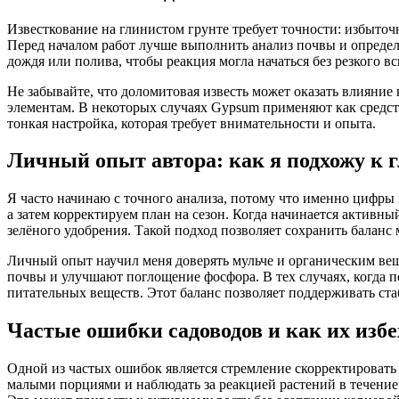
Известкование на глинистом грунте требует точности: избыто
Перед началом работ лучше выполнить анализ почвы и опреде
дождя или полива, чтобы реакция могла начаться без резкого вс
Не забывайте, что доломитовая известь может оказать влияние 
элементам. В некоторых случаях Gypsum применяют как средст
тонкая настройка, которая требует внимательности и опыта.
Личный опыт автора: как я подхожу к
Я часто начинаю с точного анализа, потому что именно цифры
а затем корректируем план на сезон. Когда начинается активн
зелёного удобрения. Такой подход позволяет сохранить баланс
Личный опыт научил меня доверять мульче и органическим вещ
почвы и улучшают поглощение фосфора. В тех случаях, когда п
питательных веществ. Этот баланс позволяет поддерживать ст
Частые ошибки садоводов и как их изб
Одной из частых ошибок является стремление скорректировать
малыми порциями и наблюдать за реакцией растений в течение