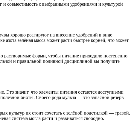
нг и совместимость с выбранными удобрениями и культурой
почвы хорошо реагируют на внесение удобрений в виде
е азота зелёная масса может расти быстрее корней, что может
нно растворимые форми, чтобы питание приходило постепенно.
мульчой и правильной поливной дисциплиной вы получите
не. Это значит, что элементы питания остаются доступными
полезной биоты. Своего рода мульча — это запасной резерв
рых культур их стоит сочетать с зелёной подстилкой — травой,
евая система могла расти и развиваться свободно.