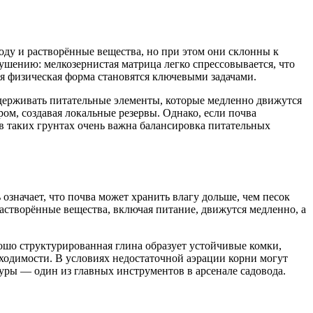
оду и растворённые вещества, но при этом они склонны к
рушению: мелкозернистая матрица легко спрессовывается, что
ая физическая форма становятся ключевыми задачами.
адерживать питательные элементы, которые медленно движутся
ом, создавая локальные резервы. Однако, если почва
в таких грунтах очень важна балансировка питательных
означает, что почва может хранить влагу дольше, чем песок
Растворённые вещества, включая питание, движутся медленно, а
рошо структурированная глина образует устойчивые комки,
обходимости. В условиях недостаточной аэрации корни могут
уры — один из главных инструментов в арсенале садовода.