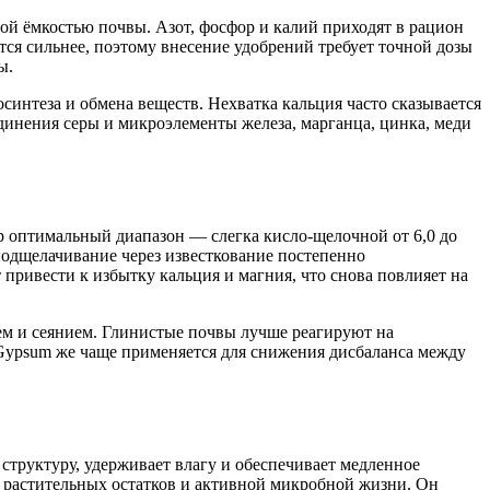
ной ёмкостью почвы. Азот, фосфор и калий приходят в рацион
ся сильнее, поэтому внесение удобрений требует точной дозы
ы.
нтеза и обмена веществ. Нехватка кальция часто сказывается
единения серы и микроэлементы железа, марганца, цинка, меди
р оптимальный диапазон — слегка кисло-щелочной от 6,0 до
 подщелачивание через известкование постепенно
привести к избытку кальция и магния, что снова повлияет на
нием и сеянием. Глинистые почвы лучше реагируют на
Gypsum же чаще применяется для снижения дисбаланса между
структуру, удерживает влагу и обеспечивает медленное
 растительных остатков и активной микробной жизни. Он