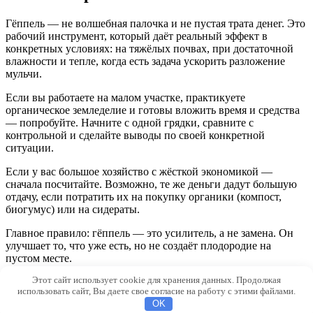
Гёппель — не волшебная палочка и не пустая трата денег. Это
рабочий инструмент, который даёт реальный эффект в
конкретных условиях: на тяжёлых почвах, при достаточной
влажности и тепле, когда есть задача ускорить разложение
мульчи.
Если вы работаете на малом участке, практикуете
органическое земледелие и готовы вложить время и средства
— попробуйте. Начните с одной грядки, сравните с
контрольной и сделайте выводы по своей конкретной
ситуации.
Если у вас большое хозяйство с жёсткой экономикой —
сначала посчитайте. Возможно, те же деньги дадут большую
отдачу, если потратить их на покупку органики (компост,
биогумус) или на сидераты.
Главное правило: гёппель — это усилитель, а не замена. Он
улучшает то, что уже есть, но не создаёт плодородие на
пустом месте.
Этот сайт использует cookie для хранения данных. Продолжая
© 2026 RusGumus.ru
использовать сайт, Вы даете свое согласие на работу с этими файлами.
OK
508dc884448c39a6