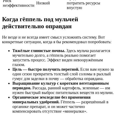
Риск
Низкий
потратить ресурсы
неэффективности
впустую
Когда гёппель под мульчей
действительно оправдан
Не везде и не всегда имеет смысл усложнять систему. Вот
конкретные ситуации, когда я бы рекомендовал попробовать:
Тяжёлые глинистые почвы.
Здесь мульча разлагается
мучительно долго, а гёппель реально помогает
запустить процесс. Эффект виден невооружённым
глазом.
Цель — быстро получить перегной.
Если вам нужно за
один сезон превратить толстый слой соломы в рыхлый
гумус для заделки в почву — обработка оправдана.
Выращивание культур с коротким вегетационным
периодом.
Рассада, ранний картофель, зеленные — им
нужен быстрый выброс питательных веществ из мульчи.
Органическое земледелие без применения
минеральных удобрений.
Гёппель — разрешённый в
органике препарат, и он может частично
компенсировать отсутствие «минералки».