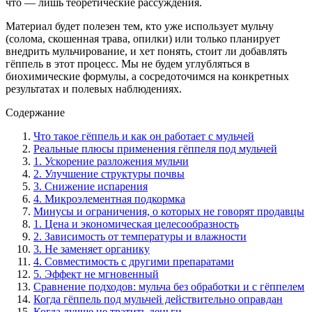
что — лишь теоретические рассуждения.
Материал будет полезен тем, кто уже использует мульчу
(солома, скошенная трава, опилки) или только планирует
внедрить мульчирование, и хет понять, стоит ли добавлять
гёппель в этот процесс. Мы не будем углубляться в
биохимические формулы, а сосредоточимся на конкретных
результатах и полевых наблюдениях.
Содержание
Что такое гёппель и как он работает с мульчей
Реальные плюсы применения гёппеля под мульчей
1. Ускорение разложения мульчи
2. Улучшение структуры почвы
3. Снижение испарения
4. Микроэлементная подкормка
Минусы и ограничения, о которых не говорят продавцы
1. Цена и экономическая целесообразность
2. Зависимость от температуры и влажности
3. Не заменяет органику
4. Совместимость с другими препаратами
5. Эффект не мгновенный
Сравнение подходов: мульча без обработки и с гёппелем
Когда гёппель под мульчей действительно оправдан
Когда лучше не тратить деньги