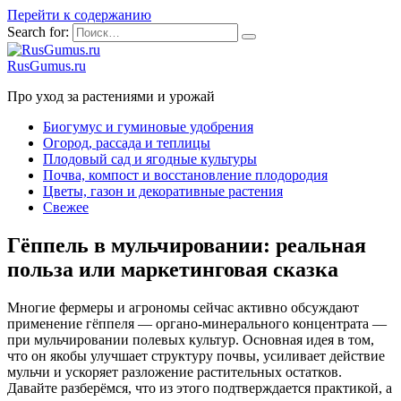
Перейти к содержанию
Search for:
RusGumus.ru
Про уход за растениями и урожай
Биогумус и гуминовые удобрения
Огород, рассада и теплицы
Плодовый сад и ягодные культуры
Почва, компост и восстановление плодородия
Цветы, газон и декоративные растения
Свежее
Гёппель в мульчировании: реальная
польза или маркетинговая сказка
Многие фермеры и агрономы сейчас активно обсуждают
применение гёппеля — органо-минерального концентрата —
при мульчировании полевых культур. Основная идея в том,
что он якобы улучшает структуру почвы, усиливает действие
мульчи и ускоряет разложение растительных остатков.
Давайте разберёмся, что из этого подтверждается практикой, а