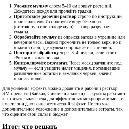
Уложите мульчу
слоем 5–10 см вокруг растений.
Дождитесь дождя или пролейте грядки.
Приготовьте рабочий раствор
строго по инструкции
производителя. Используйте воду без хлора
(отстоянную или колодезную) — хлор разрушает
гуматы.
Обработайте мульчу
из опрыскивателя в утренние или
вечерние часы. Важно промочить не только верх, но и
нижний слой, где мульча соприкасается с почвой.
Повторите обработку
через 3–4 недели, если стоит
тёплая влажная погода.
Контролируйте результат.
Через месяц загляните под
мульчу — если увидите налёт мицелия, потемневшие
размягчённые остатки и земляных червей, значит,
процесс пошёл.
Для усиления эффекта можно добавить в рабочий раствор
ЭМ-препарат (Байкал, Сияние и аналоги) — гуматы работают
как питательная среда для эффективных микроорганизмов, и
вместе они дают синергетический эффект. Но это уже
дополнительное усложнение и дополнительные затраты, так
что оцените свои силы и бюджет.
Итог: что решать