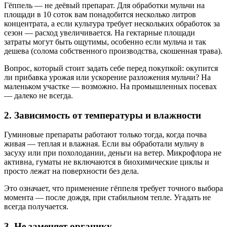
Гёппель — не деёвый препарат. Для обработки мульчи на
площади в 10 соток вам понадобится несколько литров
концентрата, а если культура требует нескольких обработок за
сезон — расход увеличивается. На гектарные площади
затраты могут быть ощутимы, особенно если мульча и так
дешева (солома собственного производства, скошенная трава).
Вопрос, который стоит задать себе перед покупкой: окупится
ли прибавка урожая или ускорение разложения мульчи? На
маленьком участке — возможно. На промышленных посевах
— далеко не всегда.
2. Зависимость от температуры и влажности
Гуминовые препараты работают только тогда, когда почва
живая — теплая и влажная. Если вы обработали мульчу в
засуху или при похолодании, деньги на ветер. Микрофлора не
активна, гуматы не включаются в биохимические циклы и
просто лежат на поверхности без дела.
Это означает, что применение гёппеля требует точного выбора
момента — после дождя, при стабильном тепле. Угадать не
всегда получается.
3. Не заменяет органику