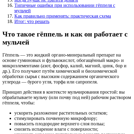
Типичные ошибки при использовании гёппеля с
мульчей
Как правильно применять: практическая схема
Итог: что решать
Что такое гёппель и как он работает с
мульчей
Гёппель — это жидкий органо-минеральный препарат на
основе гуминовых и фульвокислот, обогащённый макро- и
микроэлементами (азот, фосфор, калий, магний, цинк, бор и
др.). Его получают путём химической и биохимической
обработки сырья с высоким содержанием органического
углерода — бурого угля, торфа или сапропеля.
Принцип действия в контексте мульчирования простой: вы
обрабатываете мульчу (или почву под ней) рабочим раствором
гёппеля, чтобы:
ускорить разложение растительных остатков;
стимулировать почвенную микрофлору;
повысить плодородие верхнего слоя польы;
снизить испарение влаги с поверхности;