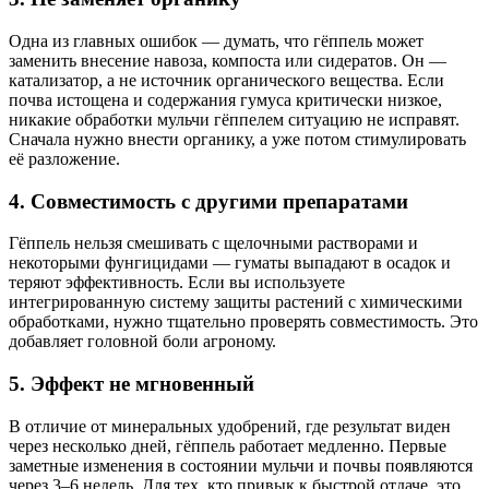
Одна из главных ошибок — думать, что гёппель может
заменить внесение навоза, компоста или сидератов. Он —
катализатор, а не источник органического вещества. Если
почва истощена и содержания гумуса критически низкое,
никакие обработки мульчи гёппелем ситуацию не исправят.
Сначала нужно внести органику, а уже потом стимулировать
её разложение.
4. Совместимость с другими препаратами
Гёппель нельзя смешивать с щелочными растворами и
некоторыми фунгицидами — гуматы выпадают в осадок и
теряют эффективность. Если вы используете
интегрированную систему защиты растений с химическими
обработками, нужно тщательно проверять совместимость. Это
добавляет головной боли агроному.
5. Эффект не мгновенный
В отличие от минеральных удобрений, где результат виден
через несколько дней, гёппель работает медленно. Первые
заметные изменения в состоянии мульчи и почвы появляются
через 3–6 недель. Для тех, кто привык к быстрой отдаче, это