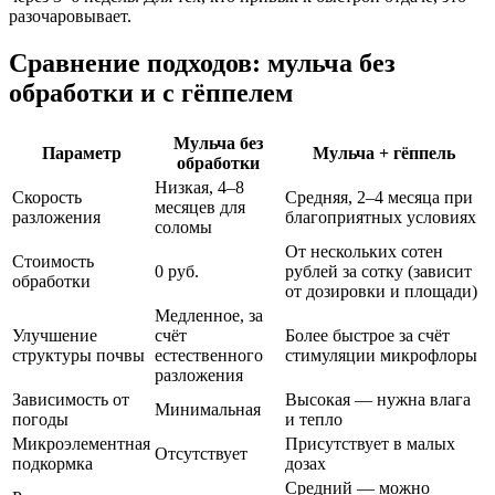
разочаровывает.
Сравнение подходов: мульча без
обработки и с гёппелем
Мульча без
Параметр
Мульча + гёппель
обработки
Низкая, 4–8
Скорость
Средняя, 2–4 месяца при
месяцев для
разложения
благоприятных условиях
соломы
От нескольких сотен
Стоимость
0 руб.
рублей за сотку (зависит
обработки
от дозировки и площади)
Медленное, за
Улучшение
счёт
Более быстрое за счёт
структуры почвы
естественного
стимуляции микрофлоры
разложения
Зависимость от
Высокая — нужна влага
Минимальная
погоды
и тепло
Микроэлементная
Присутствует в малых
Отсутствует
подкормка
дозах
Средний — можно