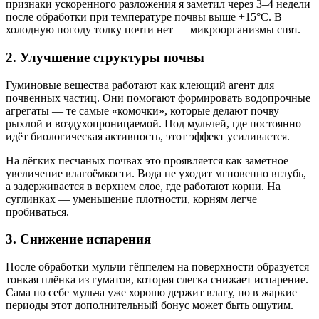
признаки ускоренного разложения я заметил через 3–4 недели
после обработки при температуре почвы выше +15°C. В
холодную погоду толку почти нет — микроорганизмы спят.
2. Улучшение структуры почвы
Гуминовые вещества работают как клеющий агент для
почвенных частиц. Они помогают формировать водопрочные
агрегаты — те самые «комочки», которые делают почву
рыхлой и воздухопроницаемой. Под мульчей, где постоянно
идёт биологическая активность, этот эффект усиливается.
На лёгких песчаных почвах это проявляется как заметное
увеличение влагоёмкости. Вода не уходит мгновенно вглубь,
а задерживается в верхнем слое, где работают корни. На
суглинках — уменьшение плотности, корням легче
пробиваться.
3. Снижение испарения
После обработки мульчи гёппелем на поверхности образуется
тонкая плёнка из гуматов, которая слегка снижает испарение.
Сама по себе мульча уже хорошо держит влагу, но в жаркие
периоды этот дополнительный бонус может быть ощутим.