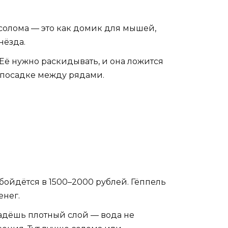
и солома — это как домик для мышей,
нёзда.
 Её нужно раскидывать, и она ложится
и посадке между рядами.
 обойдётся в 1500–2000 рублей. Гёппель
енег.
кладёшь плотный слой — вода не