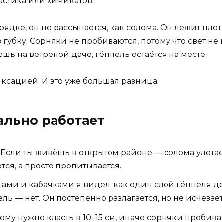
астика или химикатов.
ядке, он не рассыпается, как солома. Он лежит плот
ез губку. Сорняки не пробиваются, потому что свет не
шь на ветреной даче, гёппель остаётся на месте.
иксацией. И это уже большая разница.
ально работает
е. Если ты живёшь в открытом районе — солома улетае
ся, а просто пропитывается.
рцами и кабачками я видел, как один слой гёппеля д
ль — нет. Он постепенно разлагается, но не исчезает
лому нужно класть в 10–15 см, иначе сорняки пробива