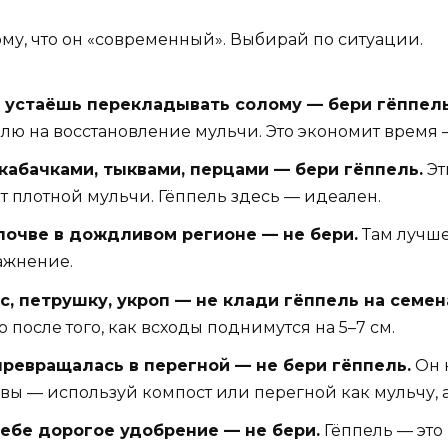
ому, что он «современный». Выбирай по ситуации.
ты устаёшь перекладывать солому — бери гёппель
делю на восстановление мульчи. Это экономит время
 кабачками, тыквами, перцами — бери гёппель.
Эт
от плотной мульчи. Гёппель здесь — идеален.
почве в дождливом регионе — не бери.
Там лучше
ажнение.
, петрушку, укроп — не клади гёппель на семен
 после того, как всходы поднимутся на 5–7 см.
превращалась в перегной — не бери гёппель.
Он н
вы — используй компост или перегной как мульчу, а
ебе дорогое удобрение — не бери.
Гёппель — это 