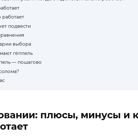
работает
о работает
жет подвести
 сравнения
нарии выбора
мают гёппель
ппель — пошагово
 солома?
ас
овании: плюсы, минусы и к
отает