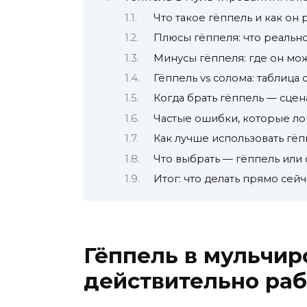
Что такое гёппель и как он 
Плюсы гёппеля: что реальн
Минусы гёппеля: где он мо
Гёппель vs солома: таблица
Когда брать гёппель — сце
Частые ошибки, которые ло
Как лучше использовать гё
Что выбрать — гёппель или
Итог: что делать прямо сейч
Гёппель в мульчир
действительно раб