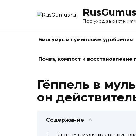
Перейти
RusGumus
к
содержанию
Про уход за растения
Биогумус и гуминовые удобрения
Почва, компост и восстановление
Гёппель в мул
он действител
Содержание
Гёппель в мульчировании: плю