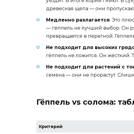
уходит. В итоге корни гниют. В с
древесная щепа — они пропускают
Медленно разлагается
. Это плю
— гёппель не лучший выбор. Он ра
превращается в перегной. Гёппель
Не подходит для высоких гряд
гёппель не ложится. Он жёсткий. 
Не подходит для растений с т
семена — они не прорастут. Слишко
Гёппель vs солома: та
Критерий