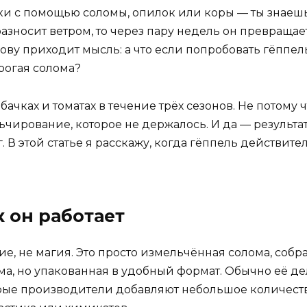
и с помощью соломы, опилок или коры — ты знаешь,
разносит ветром, то через пару недель он превращает
голову приходит мысль: а что если попробовать гёппе
рогая солома?
бачках и томатах в течение трёх сезонов. Не потому ч
льчирование, которое не держалось. И да — результ
. В этой статье я расскажу, когда гёппель действите
к он работает
ие, не магия. Это просто измельчённая солома, соб
лома, но упакованная в удобный формат. Обычно её 
орые производители добавляют небольшое количеств