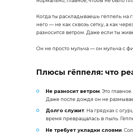
нормально, главное, чтобы не было пл
Когда ты раскладываешь гёппель на гр
него — не как сквозь сетку, а как чер
разносится ветром. Даже если ты живё
Он не просто мульча — он мульча с ф
Плюсы гёппеля: что ре
Не разносит ветром
. Это главно
Даже после дождя он не размывает
Долго служит
. На грядках с огу
время превращалась в пыль. Гёппе
Не требует укладки слоями
. Со