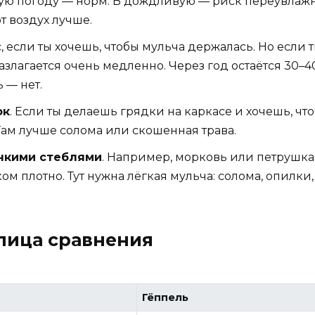
ухую погоду — норм. В дождливую — риск переувлаж
 воздух лучше.
с, если ты хочешь, чтобы мульча держалась. Но если 
злагается очень медленно. Через год остаётся 30–4
 — нет.
ок
. Если ты делаешь грядки на каркасе и хочешь, чт
Там лучше солома или скошенная трава.
онкими стеблями
. Например, морковь или петрушка
м плотно. Тут нужна лёгкая мульча: солома, опилки,
блица сравнения
Гёппель