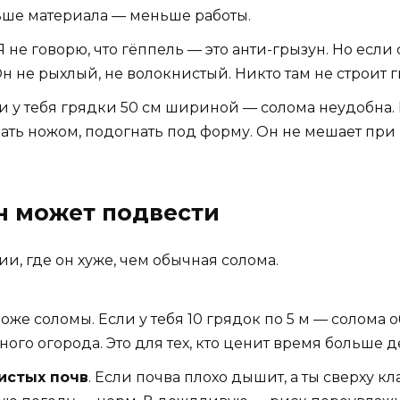
ньше материала — меньше работы.
 Я не говорю, что гёппель — это анти-грызун. Но есл
Он не рыхлый, не волокнистый. Никто там не строит г
ли у тебя грядки 50 см шириной — солома неудобна.
зать ножом, подогнать под форму. Он не мешает пр
н может подвести
ии, где он хуже, чем обычная солома.
ороже соломы. Если у тебя 10 грядок по 5 м — солома
ого огорода. Это для тех, кто ценит время больше д
истых почв
. Если почва плохо дышит, а ты сверху 