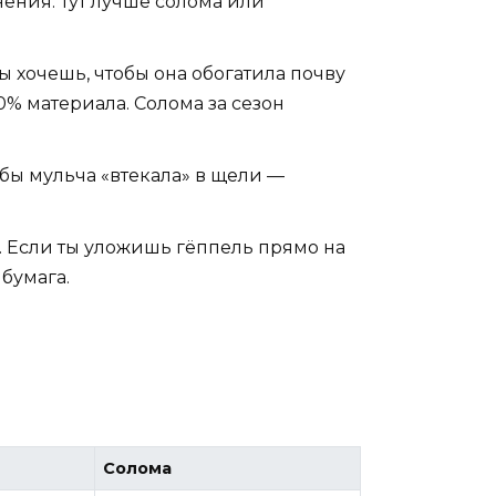
нения. Тут лучше солома или
ты хочешь, чтобы она обогатила почву
0% материала. Солома за сезон
обы мульча «втекала» в щели —
. Если ты уложишь гёппель прямо на
 бумага.
Солома